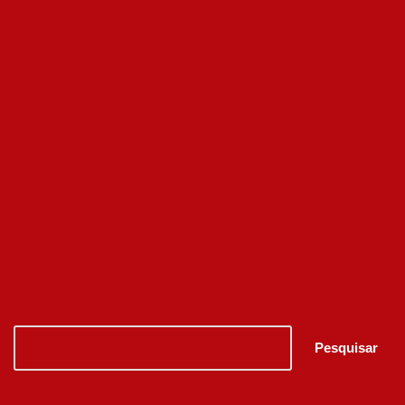
casino online login und das sachkundige Support -Team haben
es schnell, loszulegen. Warten Sie nicht – entdecken Sie jetzt
die herausragenden Funktionen und sehen Sie, warum nv
casino für Spieler überall eine führende Wahl ist. Ihr nächster
Erfolg könnte nur einen Klick entfernt sein!
Pesquisar
Pesquisar