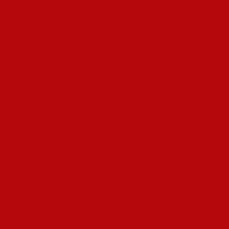
einschließlich ansprechender Slots und traditionellen Tischspiele
für hochmoderne Optionen für Live-Händler.
Diese Allianzen stellen sicher, dass jedes Spiel auf nv casino
bahnbrechende Funktionen, überlegene Grafiken und
ununterbrochenes Gameplay enthält. Spieler können eine
erstklassige Auswahl an Titeln genießen, die nicht nur Spaß
machen, sondern auch ehrlich und vertrauenswürdig sind. Mit
seiner Hingabe an die Qualität können Sie daran glauben, dass
jede Spielesitzung durch das Fachwissen renommierter
Anbieter unterstützt wird, was es zu einer bemerkenswerten
Wahl für sachkundige Spieler macht.
Tauchen in eine beispiellose
Auswahl von Casino -Spielen
auf nv casino