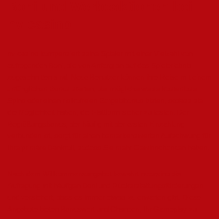
Boni und Werbeaktionen bei
nv casino
nv casino kompensiert seine Spieler mit einer Vielzahl von
aufregenden Boni, die von Anfang an auf das Spielerlebnis
zugeschnitten sind. Neue Benutzer können ihre Reise mit einem
anfänglichen Bonus starten, der möglicherweise kostenlose
Spins oder einen risikofreien Bargeldbonus bieten, sodass sie
die Möglichkeit haben, die Plattform sicher zu testen. Der
Begrüßungsbonus, der häufig mit der ersten Einzahlung
verbunden ist, sorgt für einen bemerkenswerten Aufschwung für
Ihre primäre Bankroll, sodass Sie mehr Gewinnchancen haben.
Nach dem Willkommensangebot bewahrt
nvcasino
die
Aufregung mit häufigen Boni und Rückerstattungsförderungen
und versichert, dass es immer etwas zu erwarten gibt. Diese
Angebote bieten Bonuswert und Chancen, Ihr Gameplay zu