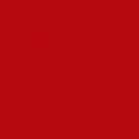
Riesige Spielbibliothek: Erforschen Sie eine vielfältige
Auswahl an Casino -Spielen, einschließlich Slots,
Tischspielen und Live -Händlern, und erfüllen Sie alle
Geschmacksrichtungen.
Ausreichende Boni und Werbeaktionen: Genießen Sie
verlockende Begrüßungsangebote, regelmäßige
Werbeaktionen und Loyalitätsbelohnungen, die auf die
Verbesserung Ihres Spielerlebnisses zugeschnitten sind.
Kundenunterstützung 24/7: Erhalten Sie kontinuierliche
Unterstützung von einem engagierten Support -Team, um
Fragen oder Schwierigkeiten zu lösen.
Verschlüsselte und schnelle Transaktionen: Genießen Sie die
Sicherheit mit sicheren Zahlungssystemen und schnellen
Abschlusszeiten für Zahlungen und Überweisungen.
zertifiziert und kontrolliert: Funktion in einer zuverlässigen,
gerechten und offenen Umgebung, die durch eine offizielle
Gaming -Lizenz unterstützt wird.