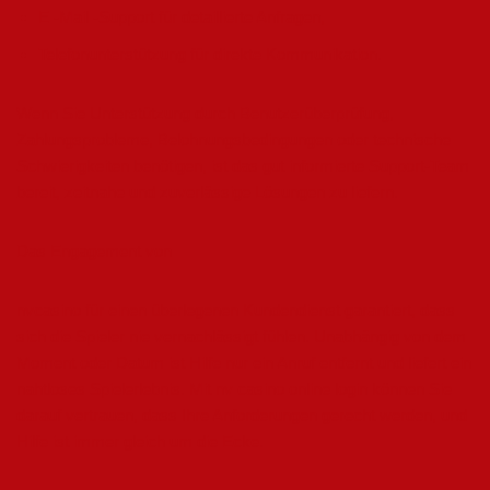
E -Mail -Support für detaillierte Anfragen,
Telefonunterstützung für direkte Kommunikation.
Wenn Sie Unterstützung durch Benutzerüberprüfung,
Zahlungsprobleme, Belohnungsbedingungen oder technische
Schwierigkeiten benötigen, ist das gut informierte Support-Team
bereit, zeitnahe und zuverlässige Lösungen zu liefern.
Das Engagement von
nvcasino für einen überlegenen Kundendienst garantiert, dass
sich die Spieler nie vernachlässigt fühlen. Unabhängig von dem
Moment oder Datum ist Hilfe nur ein Anruf entfernt und liefert ein
nahtloses Spielerlebnis. Mit nv casino online login können Sie
darauf vertrauen, dass Ihre Anforderungen gerecht werden, und
Hilfe ist immer gleich um die Ecke.