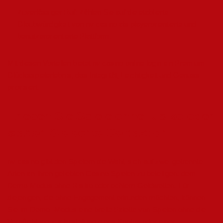
Zuverlässiger Ruf: Zählen Sie auf die etablierte
Glaubwürdigkeit von nv casino als playerorientierte und
benutzerorientierte Plattform.
Mit diesen Vorteilen bietet nv casino online login ein Premium -
Glücksspielerlebnis, das Integrität, Leichtigkeit und Genuss
priorisiert.
Erleben Sie Spiele ohne Risiko oder
starten Sie echte Geldaktion
nv casino gibt den Spielern die Wahl, sich auf zwei getrennte
Arten an ihren geliebten Casino-Spielen zu beteiligen: dem
Demo-Modus ohne Risiko oder echtem Geldwetten. Für
diejenigen, die ohne Engagement erkunden möchten, können
Sie im Demo -Modus eine breite Palette von Spielen ohne die
Verpflichtung zur Erstellung eines Kontos oder einer