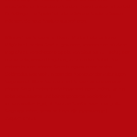
wirtschaftlichen Investition erkunden. Diese Funktion ist perfekt
für Anfänger, die Spielarbeit oder erfahrene Spieler erfassen
möchten, die neue Ansätze ausprobieren.
Während des Spielens im Demo -Modus bietet es keine
Möglichkeit, echtes Geld zu gewinnen, sondern eine nützliche
Möglichkeit, verschiedene Spiele, von Slots bis zu Tischspielen,
in einer entspannten Umgebung zu erkunden. Sobald Sie
vorbereitet sind, können Sie reibungslos in den echten
Geldmodus wechseln, in dem das Abenteuer der zukünftigen
Siege wartet. Wenn Sie zuerst mit Spielen experimentieren,
können Sie gut recherchierte Entscheidungen treffen, um ein
selbstbewussteres und befriedigenderes Spielerlebnis
sicherzustellen. Egal, ob Sie zum Spaß spielen oder große
Siege anstreben, nvcasino bietet alle Interessen mit
Bequemlichkeit.
Anpassungsfähige und zuverlässige