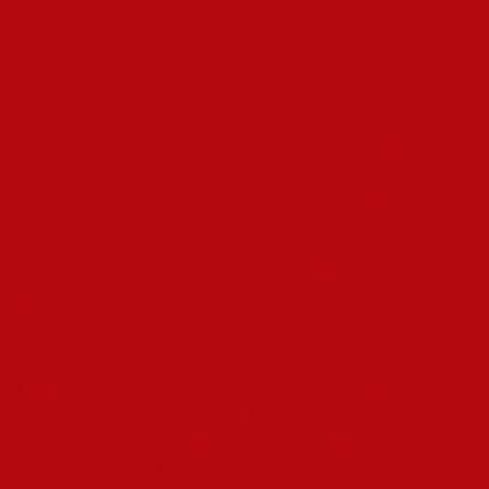
Wettengröße
nv casino dient als dominierende Plattform in der Online -
Glücksspiel Arena und bietet ein beispielloses Erlebnis für
Casino -Liebhaber und Sportwager. Als angesehener Name in
der Gaming -Welt bietet nvcasino eine umfangreiche Auswahl
an Casino -Spielen, umfasst Slots, Tischspiele, Live -
Händleroptionen und mehr, die die Interessen jedes Spielers
berücksichtigen. Darüber hinaus verfügt die Plattform über einen
breiten Sportwettenabschnitt, der beliebte Ligen und spezifische
Märkte abdeckt, um alle Wettenanforderungen zu erfüllen.
Im Rahmen einer autorisierten und vertrauenswürdigen Lizenz
liefert nv casino ein vertrauenswürdiges und reguliertes Umfeld
für seine Benutzer. Die Plattform konzentriert sich auf die
Sicherheit der Spieler, indem sie fortschrittliche
Sicherheitsmerkmale einnimmt und verantwortungsbewusste