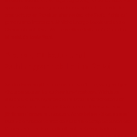
wirklich brauchst:
die richtige Begleitung für den Anlass
. Für
spontane Abenteuer eignen sich unkomplizierte Freunde, bei
anspruchsvollen Projekten eher verlässliche Profis. Achte auf
gemeinsame Interessen, ähnliche Energie-Levels und ob die
Chemie stimmt. Kurz: Wer deine Werte teilt und dir Raum lässt,
ist meist die beste Wahl.
Preise, Etikette und
Zahlungsmodelle im Detail
Bei den Preisen gibt es eine riesige Bandbreite, von günstigen
Einsteigerpaketen bis zu Premium-Angeboten. Wichtig zu
wissen: Die
Zahlungsmodelle im Detail
unterscheiden sich
meist zwischen einmaligen Käufen, monatlichen Abos und
jährlichen Flatrates mit Rabatten. Achte bei der
Etikette
darauf,
dass viele Anbieter versteckte Kosten wie Setup-Gebühren oder
Mindestlaufzeiten haben, die oft erst im Kleingedruckten
auftauchen. Besonders casual ist es, erstmal eine kostenlose