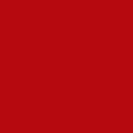
Begleitung & Gesellschaft:
Perfekt für Events,
Geschäftsreisen oder einfach einen unterhaltsamen Abend
beim Abendessen.
Nähe & Intimität:
Angebote rund um Kuscheln, Massagen
und einfühlsame Zweisamkeit ohne sexuellen Druck.
Erotische Dienstleistungen:
Von klassischen Escort-
Angeboten bis zu speziellen Fantasien – immer mit klaren
Grenzen und Absprachen.
Erlebnisreisen & Verabredungen:
Komplette Packages für
Wochenendtrips oder Urlaubsbegleitung.
Wichtig ist, dass du immer auf seriöse Profile und klare
Kommunikation achtest – dann steht einer unvergesslichen Zeit
mit der perfekten
Begleitung bis Erotik
nichts im Weg.
Spezialisierte Nischen: Fetisch,