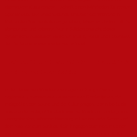
alternativen Kulturzentren – schafft einen Nährboden für kreative
Spontaneität. Der entscheidende Unterschied: Während in
Metropolen
Nischenkulturen
gedeihen, fehlen im Umland oft die
Vernetzung und Toleranz. Nur in Städten entsteht dieser
dynamische Austausch zwischen Musik, Politik und Lebensstil,
der die Szene immer wieder neu erfindet.
Hamburg und München: Exklusivität
und hohe Standards
In der deutschen Musikszene zeigen sich
signifikante
regionale Unterschiede zwischen den Großstädten
, die
maßgeblich den Sound und die Kultur prägen. Berlin bleibt als
pulsierender Hotspot für elektronische Musik und Underground
unangefochten, während Hamburg mit seiner Indie-Szene und
dem Rap-Zentrum punktet. Köln hingegen dominiert mit einer
starken Karnevalstradition und einer blühenden Rock-Kultur.