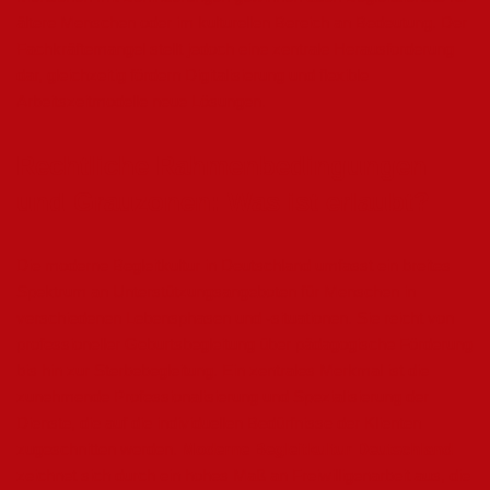
ältere Menschen oder im kulturellen Bereich an Bedeutung. Der
Fachkräftemangel stellt jedoch eine zentrale Herausforderung
dar, gleichzeitig fördern Digitalisierung und flexible
Arbeitszeitmodelle neue Lösungen.
Rechtliche Rahmenbedingungen
und Grauzonen: Was ist erlaubt?
Die moderne Begleitkultur in Deutschland umfasst ein breites
Spektrum an Unterstützungsangeboten für Menschen in
verschiedenen Lebensphasen und -situationen. Sie reicht von
professioneller Geburtsbegleitung über pädagogische Förderung
bis hin zur Sterbebegleitung. Ein zentrales Merkmal ist die
zunehmende Professionalisierung und Spezialisierung der
Dienste, die auf die individuellen Bedürfnisse der Klienten
zugeschnitten werden.
Moderne Begleitkultur Deutschland
zeichnet sich durch ein hohes Maß an Freiwilligenarbeit aus, die