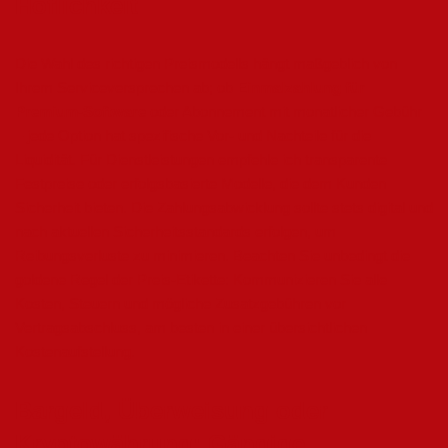
Höflichkeit
Die Wahl des richtigen Preismodells hängt maßgeblich von
Ihrem Serviceversprechen ab; ob
Einmalzahlung für
Premium-Software
oder Abonnement mit monatlicher Gebühr
– jede Option hat spezifische Vor- und Nachteile für die
Liquidität. Für Dienstleistungen empfehle ich transparente
Festpreise oder erfolgsbasierte Modelle, die dem Kunden
Sicherheit bieten. Die Zahlungsabwicklung sollte stets digital und
nach aktuellen Sicherheitsstandards erfolgen, um
Reibungsverluste zu minimieren. Beachten Sie unbedingt die
goldene Regel der Preis-Etikette: Kommunizieren Sie alle
Kosten, Steuern und mögliche Zusatzgebühren vor
Vertragsabschluss, am besten in einer übersichtlichen
Kostenaufstellung.
Bargeld, Überweisung oder
Kryptowährung: Gängige