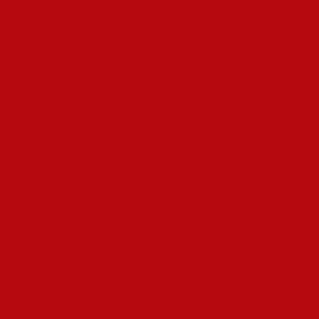
hin zu explizit erotischen Arrangements. Professionelle Begleiter
bieten Gesellschaft für kulturelle Events, Geschäftsessen oder
Reisen, während andere Dienstleister auf sinnliche Massagen
oder intime Begegnungen spezialisiert sind. Diese Spannbreite
ermöglicht es Kunden, genau das Maß an Nähe und Vertrauen
zu wählen, das sie suchen.
Die Vielfalt der Angebote
reflektiert
dabei unterschiedlichste menschliche Bedürfnisse nach
Zuneigung und Nähe. Besonders
Begleitung bis Erotik
stellt
ein breites Spektrum dar, das von Diskretion und klaren
Grenzen geprägt ist. Die Anbieter unterscheiden sich zudem in
ihrer Preispolitik, ihrem Auftreten und ihren Spezialgebieten, was
eine individuelle Auswahl nach persönlichen Präferenzen
ermöglicht.
Business-Begleitung: Stilvolle
Präsenz bei Events und Reisen
Die Vielfalt der Angebote im Bereich Begleitung und Erotik ist