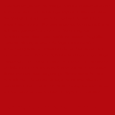
Viele Kunden glauben, nachhaltige Produkte müssten teuer und
kompliziert sein – ein hartnäckiger Mythos. In Wahrheit basiert
Nachhaltigkeit oft auf einfachen, regionalen Kreisläufen, die
sogar Kosten senken. Wer etwa langlebige Kleidung kauft, spart
auf Jahre gesehen Geld, doch die _Verlockung des
Schnäppchens_ lässt diese Realität verblassen. Die größte
Fehleinschätzung ist jedoch die Angst vor vermeintlich
schlechter Qualität bei umweltfreundlichen Alternativen.
SEO-
optimierte Texte
und echte Kundenbewertungen zeigen längst:
Langlebigkeit und Design müssen nicht leiden. Ein Handwerker
erzählte mir kürzlich, wie seine Kunden erst nach dem ersten
Winter merkten, dass das günstige Dämmmaterial ihr Haus
nicht wärmte – die teurere, ökologische Variante hätte sich
bereits amortisiert. Hier wird sichtbar: Die
digitale Sichtbarkeit
solcher Fakten ist entscheidend, um Mythen zu entkräften.
Der Irrglaube an reine Romantik: