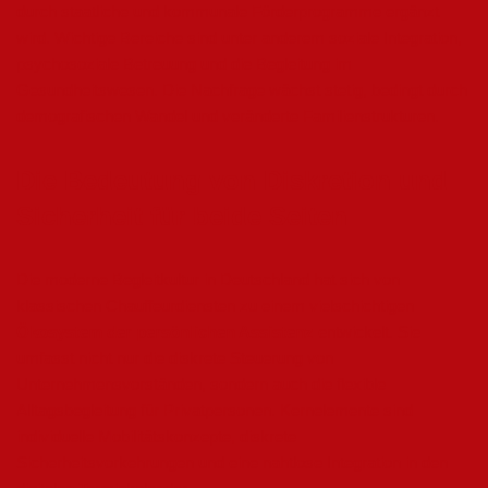
durch staatliche und kommunale Förderprogramme ergänzt
wird. Wichtige Bereiche sind unter anderem soziale Integration,
psychosoziale Betreuung und die Begleitung im
Gesundheitswesen. Die Nachfrage wächst stetig, bedingt durch
demografischen Wandel und veränderte Familienstrukturen.
Die Bedeutung von Diskretion und
Sicherheit für beide Seiten
Die moderne Begleitkultur in Deutschland hat sich von
klassischen Chauffeurdiensten zu einem vielschichtigen
Ökosystem der persönlichen Assistenz
entwickelt. Sie
umfasst nicht nur die diskrete Steuerung von
Unternehmensvorständen, sondern auch die flexible
Alltagsbegleitung für Privatpersonen. Kernelemente sind
individuelle Mobilitätskonzepte, diskrete
Sicherheitsvorkehrungen und eine nahtlose Integration in den