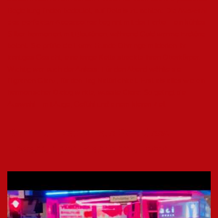
Begleitung finden bedeutet, auf Details zu achten:
Die Auswahl
des perfekten Accessoires
beginnt mit der Farbe – ein kühles
Silber harmoniert mit Blautönen, während Gold warme Erdtöne
betont. Sie prüfte die Form: Runde Ohrringe milderten ihr
kantiges Gesicht, eine lange Kette streckte ihren Oberkörper.
Wichtig war auch der Anlass: Für den Abend wählte sie
filigranen Glanz, für den Tag Natürlichkeit. Erst als alles wie ein
harmonischer Dialog wirkte, wusste Clara: So gelingt die
Auswahl – mit Auge, Gefühl und einem klaren Ziel.
Kommunikation als Schlüssel:
Erwartungen klar formulieren