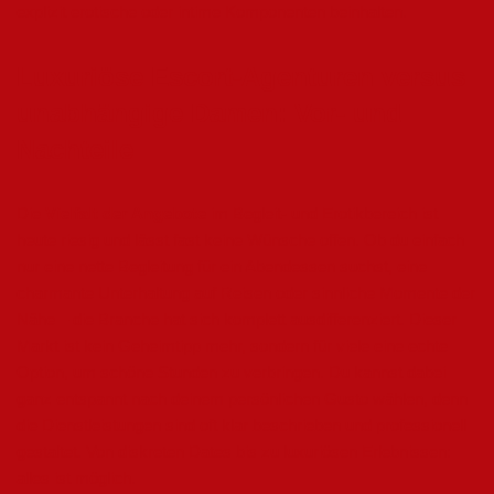
explizit erotische oder intime Komponenten beinhalten.
Luxuriöse Escort-Agenturen versus
unabhängige Damen: Vor- und
Nachteile
Die
Vielfalt der Angebote
im Begleit- und Erotikbereich ist
heute riesig und lässt fast keine Wünsche offen. Ob du einfach
nur eine nette Begleitung für ein Abendessen suchst, eine
charmante Unterhaltung auf Reisen oder sinnliche Momente der
Nähe – die Branche hat sich komplett ausdifferenziert. Dieser
Markt ist kein Geheimtipp mehr, sondern für viele eine echte
Option, um schöne Stunden zu verbringen. Du kannst dabei
ganz entspannt nach deinem persönlichen Gusto wählen, denn
die Dienstleistungen sind oft klar beschrieben und professionell
gestaltet. Von diskreten Dates bis zu luxuriösen Erlebnissen:
alles ist möglich.