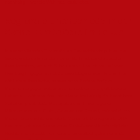
nachhaltig – wer die Wahl hat, kauft lieber.
Regionale Unterschiede in der
Szene: Großstädte im Fokus
In den schillernden
Großstädten Deutschlands
pulsiert die
Szene anders als auf dem Land. Berlin ist der chaotische
Kreativmoloch, wo sich Subkulturen stündlich neu erfinden.
Hamburg hingegen atmet die raue Eleganz des Hafens, hier
zählt die authentische, hanseatische Bodenständigkeit.
München dagegen zelebriert einen exklusiveren, oft teureren
Lebensstil, während das linksalternative Leipzig die bezahlbare
Rebellion probt. Jede Metropole schafft ihren eigenen
Mikrokosmos aus Clubs, Galerien und Protest, geformt durch
Mieten, Geschichte und lokale Mentalität. Die regionale DNA
bestimmt, ob eine Szene voller Punk-Romantik oder digitaler
Nüchternheit steckt – ein kulturelles Geflecht, das nur in der