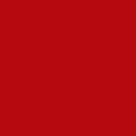
Großstädten. Ob für Geschäftsreisen oder private Anlässe, die
sorgfältig ausgewählten Damen und Herren stehen für
erstklassigen Service und absolute Vertraulichkeit. Informieren
Sie sich umfassend über individuelle
Escort-Services
und
regionale Angebote.
Die moderne Begleitkultur in
Deutschland: Ein Überblick
Die moderne Begleitkultur in Deutschland hat sich in den letzten
Jahren zu einem vielschichtigen Phänomen entwickelt. Neben
professionellen Service-Angeboten wie Escort-Agenturen oder
Event-Begleitungen ist vor allem der gesellschaftliche Trend zu
gegenständlichen Begleitdiensten
bemerkenswert. Diese
Dienstleistungen umfassen nicht nur romantische oder intime
Arrangements, sondern auch rein soziale Begleitung zu
Geschäftsterminen oder kulturellen Veranstaltungen. Rechtlich