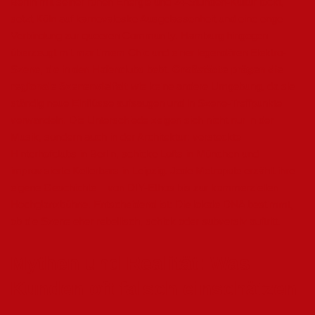
Berlin mit seiner rohen Energie und 24-Stunden-Kultur lockt,
setzt Köln auf karnevaleske Ausgelassenheit und eine enge
Verbindung zur queeren Community. Hamburg hingegen
überzeugt mit maritimem Chic und einer legendären Elektro-
Szene, die in den Hafenclubs bebt.
Großstädte prägen die
regionale Szenenvielfalt
wie keine andere Umgebung, da sie
ständig neue Einflüsse aufsaugen und in Szene-Treffpunkte
verwandeln. Die Unterschiede zeigen sich nicht nur in der
Musik, sondern auch in der Architektur: versteckte
Hinterhofclubs in Berlin, schicke Lofts in München und
improvisierte Kellerbars in Leipzig. Jede Metropole erzählt ihre
eigene Geschichte – von DIY-Ethos bis zur kommerziellen
Hochglanzbühne. Entscheidend ist: Die lokale DNA bestimmt,
ob die Szene eher rebellisch, schick oder subversiv auftritt.
Mythen und Realität: Was
Kunden oft falsch einschätzen