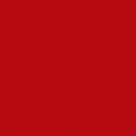
Wer die richtige Person wählt, investiert nicht nur in den
Moment, sondern in die Qualität seiner Erinnerungen.
Vertrauen Sie Ihrem Bauchgefühl und beobachten Sie Details
wie Pünktlichkeit oder Kommunikationsstil.
So gelingt die
Auswahl
garantiert: klar, selbstbewusst und mit dem Fokus auf
gegenseitige Bereicherung. Die Mühe lohnt sich – jede
Begegnung wird dadurch wertvoller.
Seriöse Portale erkennen: Kriterien
für vertrauenswürdige Anbieter
Clara wusste sofort: Ihr neues Kleid brauchte die richtige
Begleitung. Sie suchte nicht nach einem Standard-Accessoire,
sondern nach einem echten Partner für ihren Stil. Die passende