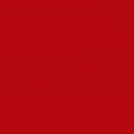
Masse der Großstadt so intensiv wachsen kann.
Frage:
Warum unterscheiden sich die Szenen innerhalb
Deutschlands so stark?
Antwort:
Jede Großstadt hat eigene wirtschaftliche
Bedingungen und eine spezifische kulturelle Identität. Berlins
Leerstand in den 90ern zog Künstler an, während in München
hohe Mieten eine elitäre Nische schufen.
Berlin: Vielfalt und Internationalität
der Hauptstadt
In deutschen Großstädten wie Berlin, Hamburg und Köln pulsiert
die Clubs- und Kunstszene mit unvergleichlicher Energie,
während ländliche Regionen oft abgehängt wirken.
Großstädte
als Szene-Hotspots
bieten eine einzigartige Dichte an
Subkulturen, die von Techno bis Street-Art reichen. Die urbane
Infrastruktur – mit 24-Stunden-Bars, illegalen Locations und