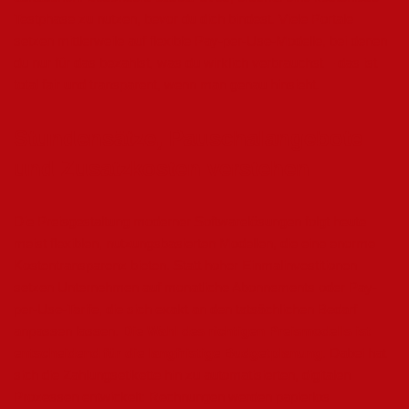
Testphase zu nutzen, bevor du dich bindest. Viele Portale
setzen mittlerweile auf flexible Pay-per-Use-Modelle, bei denen
du nur für das bezahlst, was du wirklich verbrauchst – das ist
total fair und transparent, wenn man genau hinsieht.
Stundensätze, Pauschalangebote
und Zusatzkosten verstehen
Die Preisgestaltung moderner Softwarelösungen folgt heute
meist flexiblen, nutzungsbasierten Modellen, die eine enorme
Kostentransparenz bieten. Statt hoher Einmalinvestitionen
setzen Unternehmen auf monatliche Abonnements oder Pay-
per-Use-Tarife, die sich exakt an den tatsächlichen Bedarf
anpassen lassen.
Die Wahl des richtigen Preismodells ist
entscheidend für die langfristige Budgetplanung
. Dabei hat
sich die Zahlungsetikette hin zu automatisierten, digitalen
Prozessen entwickelt: Rechnungen werden papierlos