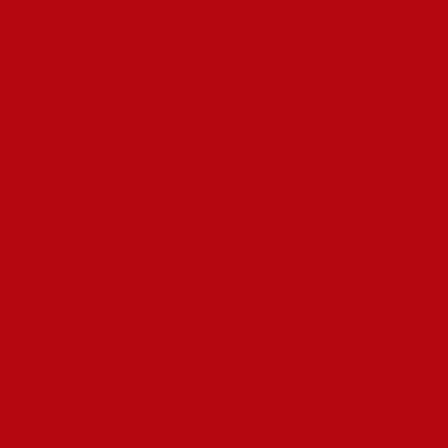
digitalen Terminkalender.
Professionalität durch zertifizierte Begleitfachkräfte
Maßgeschneiderte Lösungen für Event-Besuche und Reisen
Strikte Vertraulichkeit als oberster Grundsatz
Diese Branche reagiert auf den wachsenden Wunsch nach
Zeitoptimierung und exklusiver, doch unaufdringlicher
Unterstützung im hektischen Alltag. Wer heute einen
Begleitservice bucht, investiert in Effizienz und diskreten Luxus.
Vielfalt der Angebote: Von
Begleitung bis Erotik
Die Vielfalt der Angebote auf dem Markt für persönliche
Dienstleistungen reicht von einfühlsamer Begleitung im Alltag bis