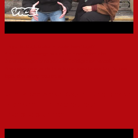
Frage:
Ist Begleitkultur in Deutschland legal?
Antwort:
Ja, solange es sich um einvernehmliche
Dienstleistungen ohne sexuelle Gefälligkeiten handelt.
Ansonsten kann es als Prostitution gewertet werden, die zwar
legal, aber streng reguliert ist.
Vom klassischen Salon zur digitalen
Plattform: Ein Wandel der
Dienstleistungen