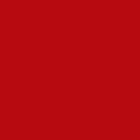
in der authentischen Passung Ihrer Lebenswelten.
Prüfen Sie daher Kompetenzen, Interessen und Werte auf
Kompatibilität. Führen Sie offene Gespräche, um
Missverständnisse zu vermeiden. Entscheidend ist eine
klare
Kommunikation der Erwartungen
. Ein erster Testlauf im
kleinen Rahmen kann Wunder wirken – so vermeiden Sie
spätere Enttäuschungen und legen den Grundstein für eine
harmonische, langanhaltende Begleitung.
Bewertungen und echte Fotos:
Fallstricke vermeiden
Die passende Begleitung zu finden ist oft eine Mischung aus
Bauchgefühl und cleverer Planung, egal ob für den nächsten
Urlaub, ein Event oder den Alltag. Überlege dir zuerst, was du