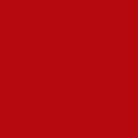
Professionelle Distanz bleibt
bestehen
Viele Kunden verwechseln günstige Preise mit einem echten
Schnäppchen, doch die Realität ist oft anders.
Schnäppchenjagd birgt häufig versteckte Kosten.
Ein
niedriger Einstiegspreis kann auf minderwertige Qualität oder
fehlende Garantieleistungen hindeuten. Besonders bei Online-
Käufen entstehen so schnell unerwartete Ausgaben für
Rücksendungen oder Reparaturen.
Ein weiterer Mythos ist, dass teure Produkte automatisch
besser sind – das stimmt nicht immer.
Preis-Leistungs-
Verhältnis entscheidet über den wahren Wert.
Marketing und
Markenimage treiben oft den Preis, nicht die tatsächliche
Funktion. Kunden sollten daher auf unabhängige Tests und
Nutzerbewertungen achten, statt blind auf den Preis zu starren.