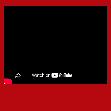
Dynamische Preise passen sich an Marktnachfrage und
Kundensegment an. Ein Beispiel: Frühbucher-Rabatte belohnen
Planung, während Pay-per-Use für unregelmäßige Nutzer ideal
ist.
Flexible Zahlungsmodelle steigern die Kundenbindung