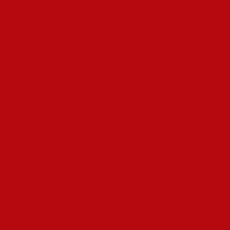
Zahlungswege
Die Preisgestaltung für Premium-Dienste folgt oft einem
gestaffelten Modell: Basis, Professional und Enterprise.
Transparente Preisstrukturen schaffen Vertrauen
und
verhindern Überraschungen. Die Zahlungsmodelle reichen von
einmaligen Käufen über monatliche Abos bis zu
nutzungsbasierten Tarifen – jedes mit eigenen Vor- und
Nachteilen für Budget und Flexibilität.
Zur Etikette gehört es, versteckte Kosten wie Setup-Gebühren
oder Mindestlaufzeiten klar im Angebot zu benennen.
Klare
Kommunikation zu Zahlungsfristen
vermeidet Mahnungen.
Üblich sind:
• Rechnung mit 14-tägigem Zahlungsziel
• Kreditkarte oder Lastschrift für Abos
• Vorkasse bei Einmalprojekten