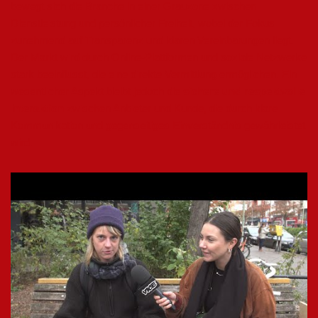
bewegt sich die Branche in einer Grauzone zwischen
Dienstleistung und persönlicher Freiheit, wobei der Fokus
zunehmend auf Transparenz und klaren Vereinbarungen liegt.
Der Markt wird durch Online-Plattformen und soziale Netzwerke
stark beeinflusst, die eine direkte Vermittlung ermöglichen. Ein
wesentlicher Aspekt bleibt jedoch die
sichere und respektvolle
Interaktion
zwischen Anbieter und Kunde, die durch klare
Kommunikation und gegenseitiges Einverständnis gewährleistet
wird.