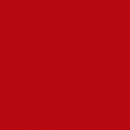
Rollenspiele und kulinarische Dates
Die Vielfalt der Angebote auf dem Begleitmarkt reicht von
einfachen Gesellschaftsstunden bis hin zu exklusiven
erotischen Erlebnissen. Diese Bandbreite erlaubt es jedem
Kunden, genau das zu finden, was seinen persönlichen
Vorlieben entspricht – ob eine stilvolle Begleitung für Events
oder intime Stunden der Leidenschaft.
Die individuelle
Auswahl an Dienstleistungen definiert den perfekten
Abend.
Dabei stehen Diskretion und gegenseitiges Verständnis
stets im Vordergrund, um eine unbeschwerte Atmosphäre zu
schaffen. Professionelle
https://escortsociety.de/
Begleiterinnen
passen sich den Wünschen an und sorgen für ein
maßgeschneidertes Erlebnis, das weit über das Offensichtliche
hinausgeht.
Ob klassisch, kulinarisch oder körperlich – hier ist für jeden
Geschmack etwas dabei.