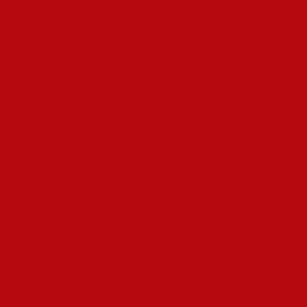
enorm und reicht von einfachen Gesellschaftsbesuchen bis hin
zu speziellen erotischen Dienstleistungen. Jede Dienstleistung
zielt auf unterschiedliche Bedürfnisse ab, sei es emotionale
Nähe, Abenteuer oder diskrete Fantasieerfüllung. Einige
Agenturen spezialisieren sich auf Begleitung bei
Geschäftsessen oder Reisen, während andere ausschließlich
intime Begegnungen anbieten.
Die Bandbreite der
Dienstleistungen ist entscheidend für die individuelle Wahl.
Begleitung: Kulturevents, Abendessen, Reisen
Erotik: Massagen, Tantra, intime Dates
Spezialdienste: Fetisch, Rollenspiele, Domina
Frage:
Was ist der Unterschied zwischen Begleitung und
Escort?
Antwort:
Begleitung umfasst oft rein soziale oder
repräsentative Aktivitäten, während Escort-Dienste meist