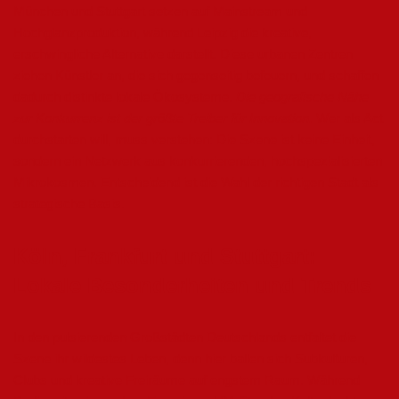
München und Stuttgart setzen auf Mainstream und
Hochglanzproduktion, während Leipzig die kreative,
erschwingliche Alternative darstellt. Diese urbanen Zentren
ziehen Künstler an, die sich gegenseitig befeuern, und schaffen
dadurch distinkte lokale Ökosysteme.
Die geografische Nähe
zur Konkurrenz ist der größte Treiber für Innovation.
Wer als Act
durchstarten will, muss verstehen: Die Szene ist keine Einheit,
sondern ein Netzwerk aus konkurrierenden, hochspezialisierten
Mikrokosmen. Entscheidend ist die Wahl der richtigen Stadt als
strategische Basis.
Köln, Frankfurt und Stuttgart:
Lokale Besonderheiten und Trends
In den pulsierenden Großstädten Deutschlands entfaltet die
Szene ihr wildestes Leben, denn hier ballen sich Subkulturen,
Clubs und kreative Freiräume auf engstem Raum. Während