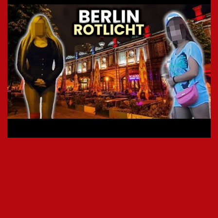
Die moderne Begleitkultur in Deutschland hat sich rasant
entwickelt und umfasst heute viel mehr als nur klassische
Assistenzdienste.
Selbstbestimmte Assistenzmodelle
stehen
im Mittelpunkt, bei denen Betroffene ihre Unterstützung
individuell steuern. Neben der persönlichen Assistenz für
Menschen mit Behinderungen gewinnen auch Begleitdienste für