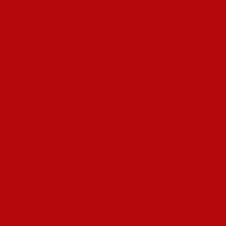
versendet, Zahlungsziele sind standardisiert (30 Tage netto),
und bei Zahlungsverzug greifen klare, vertraglich festgelegte
Mahngebühren.
Im Detail unterscheidet man drei Hauptmodelle: das klassische
Einmalkauf-Modell (Lifetime-Lizenz), das SaaS- Abo
(monatlich/jährlich) und das nutzungsabhängige Modell
(Transaktionsgebühren).
Eine transparente Preisliste ohne
versteckte Kosten ist der Schlüssel zu fairen
Geschäftsbeziehungen
. Wichtig: Achten Sie stets auf die
Kündigungsfristen und ob Updates im Abo enthalten sind.
Seriöse Anbieter nennen alle relevanten Kosten wie
Einrichtungsgebühren, Support-Levels oder Kosten für
zusätzliche Nutzer klar und verständlich in ihrem Preisblatt.
Das erste Treffen: Verhalten,
Respekt und gegenseitige