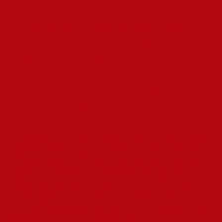
Platonische Dates für Reisen oder Geschäftsessen
Romantische Abende mit Candle-Light-Dinner
Exklusive Erotik-Pakete mit besonderen Services
Die passende Begleitung
finden: So gelingt die Auswahl
Die passende Begleitung zu finden, ist der Schlüssel zu einem
unvergesslichen Erlebnis. Ob für den Alltag, eine Reise oder ein
besonderes Event – die Auswahl sollte strategisch erfolgen.
Achten Sie auf gemeinsame Interessen und Werte, denn nur so
entsteht eine harmonische Basis.
Die ideale Begleitung
erkennt man an ihrer Authentizität
und der Fähigkeit,
zuzuhören. Vermeiden Sie Kompromisse aus Bequemlichkeit;
investieren Sie Zeit in Kennenlernphasen.