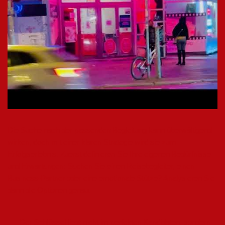
Die Suche nach der passenden Begleitung kann überwältigend
wirken, doch mit einer klaren Strategie wird sie zum
Erfolgserlebnis. Zuerst definieren Sie Ihre eigenen Bedürfnisse
und Erwartungen: Suchen Sie einen Reisebegleiter, einen
Business-Partner oder eine emotionale Stütze? Analysieren Sie
dann die Optionen genau.
Der Schlüssel liegt nicht im perfekten Kandidaten, sondern