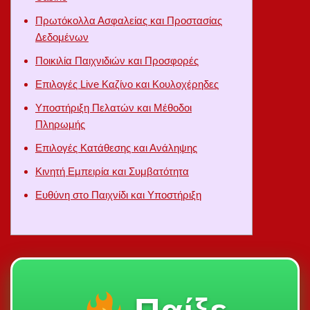
Πρωτόκολλα Ασφαλείας και Προστασίας
Δεδομένων
Ποικιλία Παιχνιδιών και Προσφορές
Επιλογές Live Καζίνο και Κουλοχέρηδες
Υποστήριξη Πελατών και Μέθοδοι
Πληρωμής
Επιλογές Κατάθεσης και Ανάληψης
Κινητή Εμπειρία και Συμβατότητα
Ευθύνη στο Παιχνίδι και Υποστήριξη