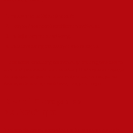
Επιλογή της μεθόδου πληρωμής.
Εισαγωγή του ποσού κατάθεσης ή ανάληψης.
Επιβεβαίωση της συναλλαγής.
Επεξεργασία της συναλλαγής από το καζίνο.
Η διαδικασία κατάθεσης και ανάληψης στο
dragonia casino
είναι απλή και εύκολη στην εκτέλεση. Η πλατφόρμα παρέχει
λεπτομερείς οδηγίες και υποστήριξη στους παίκτες για να
διεκπεραιώσουν τις συναλλαγές τους με επιτυχία.
Κινητή Εμπειρία και
Συμβατότητα
To
dragonia casino
προσφέρει μια άψογη κινητή εμπειρία,