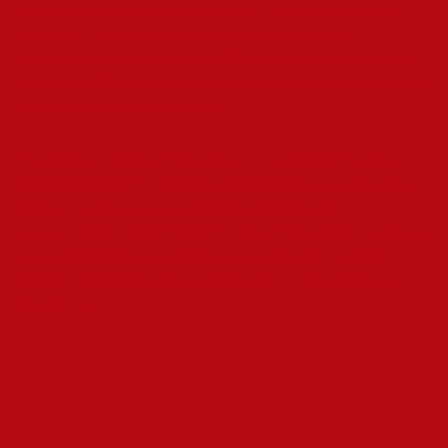
όρια κατάθεσης και υπενθυμίσεις για το χρόνο παιχνιδιού.
Επιπλέον, το καζίνο συνεργάζεται με οργανισμούς
υποστήριξης για άτομα με προβλήματα τυχερών παιχνιδιών
και παρέχει πληροφορίες και συμβουλές για την πρόληψη και
την αντιμετώπιση της εξάρτησης.
Η υπεύθυνη συμμετοχή είναι βασική προτεραιότητα για το
dragonia casino
. Η πλατφόρμα ενθαρρύνει τους παίκτες να
παίζουν με μέτρο και να αναζητούν βοήθεια εάν
αντιμετωπίζουν προβλήματα. Η παροχή εργαλείων και πόρων
για την προώθηση της υπεύθυνης συμμετοχής αποτελεί
απόδειξη της δέσμευσης του καζίνο για την προστασία των
παικτών του.