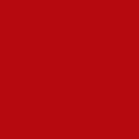
απολαύσουν τα αγαπημένα τους παιχνίδια.
Επιλογές Live Καζίνο και
Κουλοχέρηδες
Το live καζίνο του
dragonia casino
προσφέρει μια ρεαλιστική
εμπειρία παιχνιδιού, με πραγματικούς κρουπιέρηδες και
αλληλεπίδραση με άλλους παίκτες. Μπορείτε να επιλέξετε
ανάμεσα σε διάφορα τραπέζια ρουλέτας, blackjack, μπακαρά
και πόκερ. Όσον αφορά τους κουλοχέρηδες, η πλατφόρμα
διαθέτει μια τεράστια συλλογή με διαφορετικά θέματα,
γραφικά και λειτουργίες μπόνους. Οι παίκτες μπορούν να
επιλέξουν ανάμεσα σε κλασικούς κουλοχέρηδες, βίντεο
κουλοχέρηδες και κουλοχέρηδες με προοδευτικά τζάκποτ.
Ελκυστικά μπόνους καλωσορίσματος για νέους παίκτες.
Συνεχείς προσφορές και διαγωνισμοί.