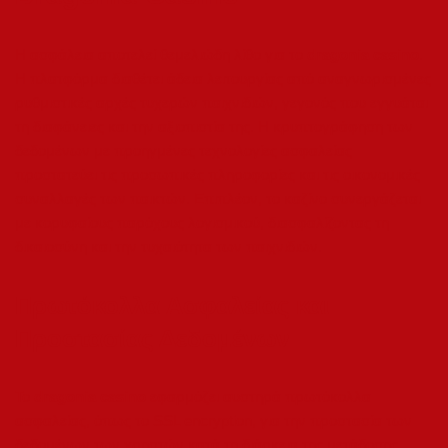
Η ασφάλεια αποτελεί θεμελιώδη λίθο για το
dragonia casino
.
Η πλατφόρμα διαθέτει άδεια λειτουργίας από αναγνωρισμένες
ρυθμιστικές αρχές τυχερών παιχνιδιών, γεγονός που εγγυάται
τη διαφάνειες και την αξιοπιστία της. Η κρυπτογράφηση των
δεδομένων με προηγμένες τεχνολογίες ασφαλείας
προστατεύει τις προσωπικές πληροφορίες και τις οικονομικές
συναλλαγές των παικτών. Επιπλέον, το καζίνο συνεργάζεται
με κορυφαίους παρόχους λογισμικού, διασφαλίζοντας τη
δικαιοσύνη και την τυχαιότητα των παιχνιδιών.
Πρωτόκολλα Ασφαλείας και
Προστασίας Δεδομένων
Το
dragonia casino
εφαρμόζει αυστηρά πρωτόκολλα
ασφαλείας, όπως το SSL encryption, για την προστασία των
δεδομένων των χρηστών κατά τη διάρκεια της μετάδοσης.