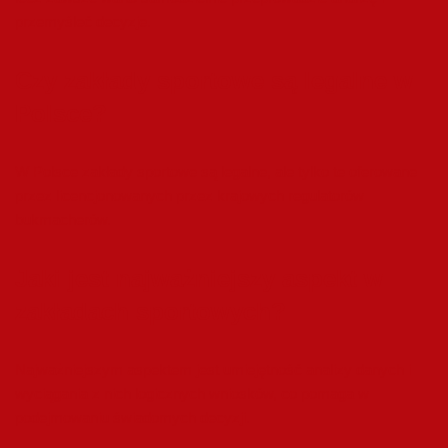
przemyśleć decyzje.
Czy zakłady sportowe są legalne w
Polsce?
W Polsce zakłady sportowe są legalne, ale tylko te oferowane
przez licencjonowanych przez krajowych regulatorów
bukmacherów.
Jaki jest najważniejszy aspekt w
zakładach sportowych?
Najważniejszym aspektem jest umiejętność analizy danych i
wyciągania z nich logicznych wniosków, co pomaga w
podejmowaniu świadomych decyzji.