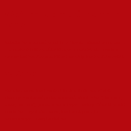
Výběr her a bonusů: Na co se
zaměřit
Nabídka her a bonusů je jedním z hlavních lákadel online casin.
Pro zkušené hráče je důležité nejen množství, ale i kvalita a
rozmanitost her. Zde jsou klíčové aspekty, které je třeba zvážit:
Výběr her
Hledejte casina, která nabízejí širokou škálu her, včetně
klasických automatů, video automatů, stolních her (blackjack,
ruleta, baccarat), pokeru a her s živými dealery. Důležitá je také
kvalita her – vybírejte casina, která spolupracují s
renomovanými poskytovateli her.