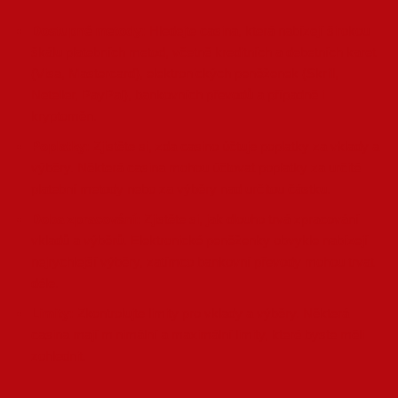
Dostupné metody:
Hledejte casina, která nabízejí širokou
škálu platebních metod, včetně kreditních a debetních karet
(Visa, Mastercard), elektronických peněženek (Skrill,
Neteller, PayPal), bankovních převodů a případně i
kryptoměn.
Poplatky:
Zjistěte si, zda casino účtuje poplatky za vklady a
výběry. Některá casina mohou účtovat poplatky za určité
platební metody nebo za výběry nad určitou částku.
Doba zpracování:
Zjistěte si, jak dlouho trvá zpracování
vkladů a výběrů. Elektronické peněženky obvykle nabízejí
nejrychlejší výběry, zatímco bankovní převody mohou trvat
déle.
Limity:
Zkontrolujte limity pro vklady a výběry. Některá
casina mají minimální a maximální limity, které byste měli
zohlednit.