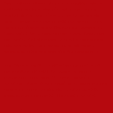
často i oblíbenou zábavou. Vzhledem k neustálému vývoji a
rozšiřování nabídky se však může stát orientace v tomto
prostředí náročná. Tento průvodce je navržen tak, aby vám
usnadnil navigaci v komplexním světě mezinárodních online
casin, a to s důrazem na specifika, která jsou relevantní pro
české hráče. Cílem je poskytnout vám ucelený přehled, který
vám pomůže učinit informovaná rozhodnutí a maximalizovat
vaše herní zážitky. Pokud hledáte tipy na další zábavu,
neváhejte se podívat na stránky https://kouzelneuterky.cz/.
Tento článek se zaměřuje na klíčové aspekty, které by měl
každý zkušený hráč zvážit před registrací a hraním v
mezinárodním online casinu. Od právních aspektů a
bezpečnosti, přes výběr her a bonusů, až po platební metody a
zákaznickou podporu. Zkrátka, vše, co potřebujete vědět,
abyste se mohli v tomto světě cítit sebejistě a bezpečně.
Právní aspekty a regulace: Co