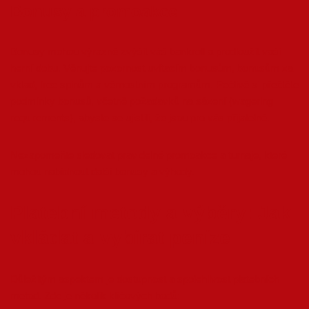
Bonusy a promoakce
Bonusy mohou výrazně zvýšit váš bankroll a prodloužit vaši
herní dobu. Věnujte pozornost uvítacím bonusům, bonusům za
vklad, free spinům a věrnostním programům. Pečlivě si přečtěte
podmínky bonusů, včetně požadavků na sázení (wagering
requirements), abyste se ujistili, že jsou pro vás přijatelné.
Nezapomeňte sledovat pravidelné promoakce a turnaje, které
mohou nabídnout další bonusy a výhody.
Platební metody a výběry: Jak
vkládat a vybírat peníze
Důležitým aspektem je dostupnost a spolehlivost platebních
metod. Zde je několik klíčových bodů: