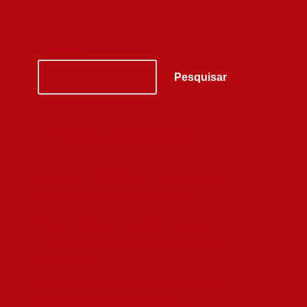
Pesquisar
Pesquisar
Posts recentes
Casinos no AAMS con criptomonedas:
vantaggi e metodi di pagamento
Ganancias de casino electrizantes:
investiga las ganancias de jugar con
bono melbet
Mastering the Game: Insider Tips for
Thriving at Hippozino Casino