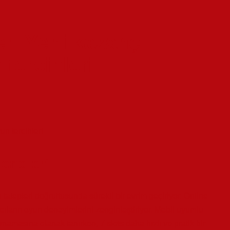
eri Yeni kazanç
 tercihleri
un tercihleri
endleri
 talepleri doğrultusunda sürekli bir evrim geçiriyor. Online
cıların oyun deneyimlerini zenginleştiriyor. Mobil uyumlu
 oynamasına olanak tanırken,
7 slots
daha hızlı ve pratik bir