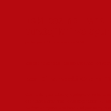
Pular
'teki casino trendl
para
o
stratejileri ve oyun
conteúdo
por
kaique
11 de fevereiro de 2026
'teki casino trendleri Yeni kazanç stratejileri ve oy
Son Dönemdeki Casino Tr
Casino dünyası, teknolojik gelişmeler ve kullanıcı
casinolarda artan mobil oyun seçenekleri, kullanı
platformlar, oyuncuların istedikleri yerden oyun