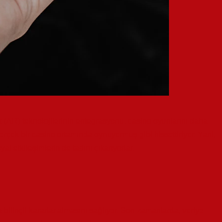
ik (AR) teknolojilerinin entegrasyonu, casino oyunlarını daha
 gerçek bir casino ortamında oynuyormuş gibi hissettiriyor. Yani,
 etkileşimlerin de tadını çıkarıyorlar.
 bilinçli kararlar almasını sağlıyor. Son zamanlarda, veriye