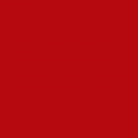
 içerikler sunuyor.
tkileri
ların güvenliğini ve oyunların adilliğini sağlamak için
iziksel casinolarda oyuncuların korunmasına yardımcı oluyor.
erini denetleyerek, haksız rekabeti önlemeyi amaçlıyor.
da daha güvenli bir şekilde oyun oynayabileceği konusunda
lı ve denetimli platformları tercih ederek, daha güvenli bir