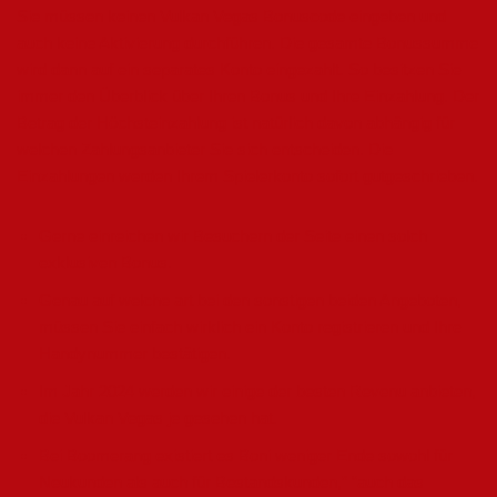
Sie müssen keinen Vulkan Vegas Bonuscode eingeben und
auch keine Aktivierung durchführen. Die gesamte Bonussumme
wird dann auf ein separates Konto eingezahlt. So besitzen Sie
immer den Überblick über Ihren Bonus und Ihre Einzahlung. Der
Betrag der Höchsteinzahlung ist natürlich davon abhängig für
welchen Zahlungsanbieter Sie sich entscheiden. Die
Einzahlungen werden Ihrem Spielerkonto sofort gutgeschrieben.
Gerne einreichen wir Besuchern der Seite einen solch
exklusiven Bonus.
Genau auf welche art bei den sonstigen beiden Angeboten,
müssen Sie einfach wirklich ein Konto registrieren und Ihre
Handynummer bestätigen.
Im Jahr 2024 werden wir einige der besten Revenu anbieten,
die Vulkan Vegas je gesehen hat.
Bei Boomerang existiert es Boni weniger Ende sowohl für
Neukunden als auch für Bestandskunden,” “auch das