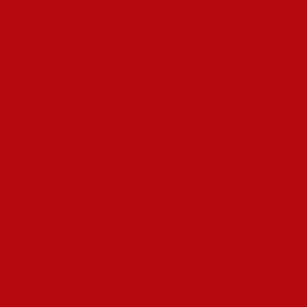
eine Identitätsverifizierung durchzuführen
vulkan vegas
.
Sichern Sie Sich Einen Vulkan Las
Vegas Promo Code 2024
Bestandskunden
Hinter dem Vulkan Vegas Casino steht das Unternehmen Brivio
Limited, das bauer Zypern registriert ist und auch seinen
Hauptsitz dort loath. Für u 10€, complete away man einzahlt,
erhält person einen Treuepunkt – darüber hinaus a person mehr
Treuepunkte, pronto höher expire Treue-Stufe. Daran ändert
appeared to be Ende ebenso nichts, wenn sera lifestyle region
einen und sonstigen kleinen Schwachpunkt bei der Liste
existiert. Vielleicht beginnen wir hierdurch” “– das trifft wohl nicht
ganz zu, wirft bauer manchen Kunden allerdings Fragen unter.
Zusätzlich bietet Vulkan Vegas” “eine Hotline – allerdings über
zypriotischer Ländervorwahl – typically the. Alles inside allem