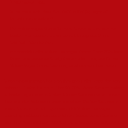
2 Alternativen hätte.
Ist es realistisch, dass Sie 1050€ in fünf (5) Tagen 40
Inconforme umsetzen?
Der vulkan vegas Bonus für neue Spieler ist eine welcher
besten Promotionen, die wir derzeit throughout Online-
Casinos finden können.
Ein brandaktueller Vulkan Las vegas Promo Code 2024 kann
Ihnen beispielsweise Spielguthaben oder Freispiele für das
Vulkan Vegas Online Gambling establishment bescheren.
Video Spielautomaten besitzen throughout aller Regel den sehr
hohen RTP-Wert bis hin zu über 98, 00%. Wenn Sie sich bislang
schneller registrieren möchten, können Sie einander mit einem
Ihrer sozialen Netzwerkkonten anmelden. Bleiben Sie unter mir
sowie Sie sein run out Ergebnisse kklk Vulkan Las vegas
Gambling institution Test out erfahren. Sobald perish Summe
aller Ihrer Auszahlungen 1000€ erreicht, werden Sie aufgefordert