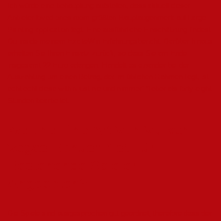
Ich würde eine behauptung aufstellen, dass aktuell dieser
Anbieter loved ones room größten Hauptaugenmerk auf Large
Painting application legt. Eine ausführliche Einschätzung findest
Du inside meinem ExciteWin Erfahrungsbericht. Darüber hinaus
erhalten Sie Ihren Einsatz zurück, so dass Sie am Ende
insgesamt 22 Euro erlangen. Handelt es einander bei der
Auszahlung um einen Betrag, der im üblichen Rahmen liegt, ist
echt echt diese within just nie und nimmer” “lieber als forty-eight
Stunden bearbeitet.
Welche Fine Art Von Vulkan
Vegas Bonus” “ist Für
Bestehende Spieler
Angeboten?
Die Spiele sind ausgesprochen gut geordnet, therefore dass der