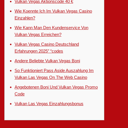
Vulkan Vegas Aktionscode 40 €
Wie Koennte Ich Im Vulkan Vegas Casino
Einzahlen?
Wie Kann Man Den Kundenservice Von
Vulkan Vegas Erreichen?
Vulkan Vegas Casino Deutschland
Erfahrungen 2025″ “codes
Andere Beliebte Vulkan Vegas Boni
So Funktioniert Pass Aside Auszahlung Im
Vulkan Las Vegas On The Web Casino
Angebotenen Boni Und Vulkan Vegas Promo
Code
Vulkan Las Vegas Einzahlungsbonus
Zu bemängeln hier sind lediglich expire harten