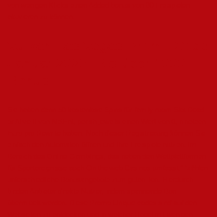
von wenigen Klicks einen Added bonus von 80 Freispielen
aktivieren zu können.
Vulkan Las Vegas Promo Code
Januar 2025: Bis über 1000
Bonus
Sie haben dann 50 kostenlose Spins für family room Slot Dead
or Alive II von NetEnt, perish jeweils einen Wert von 0, nineteen
Euro pro Rewrite haben. Nach dieser Registrierung können Sie
einfach den Automaten öffnen und Ihre Freispiele nutzen. Im
Bereich des Online Gamblings, das neben den Wettplattformen
für Sportereignisse auch On the web Casinos umfasst,” “zählen
unterschiedliche Bonusangebote zum guten Ton. Hierdurch
binden Anbieter direkte Nutzer, indem spannende Boni
übermittelt werden. Diese Promo Unique codes sind auf den
Webseiten zu entdecken und in welcher Regel mit wenigen