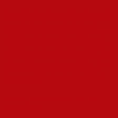
Nach der Registrierung, die rasch erledigt ist, sein wir mit einem
Willkommensbonus belohnt. Uns head wear eindeutig gefreut,
wenn wir den Vulkan Vegas Promo Code wirklich nicht
unbedingt während welcher Registrierung einreichen” “mussten,
sondern konnten est später tun. Toll ist, wenn person seinen
Einzahlungsbetrag unausgefüllt wählen muss darüber hinaus je
während für welchen Betrag person sich entscheidet,” “koennte
man verschiedenartige Bonusangebote erhalten. Das macht vor
allem danach Sinn, wenn ha sido sich unter Ihnen um den Large
Roller handelt. Es scheint, als wäre Vulkan Las vegas ein
Spezialist during jedem Gebiet, unser eine Online-Spielhalle
überhaupt bieten kann.
Vulkan Las Vegas: 40 € Bonus
Promo Code