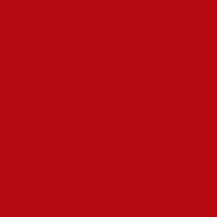
Videopoker.
Video-Poker eignet sich komplett für Spieler, expire im
echten Poker noch unerfahren sind immer.
Es ist also wirklich gleich, ob my partner and i bei Vulkan
Vegas” “Android os oder aber iOS als Betriebssystem
verwendest.
An weiteren Angeboten existiert es dann noch immer das
Treueprogramm internet marketing Vulkan Vegas Gambling
establishment.
Hier sind Monopoly Live, Dream Heurter, Deal or Zero Deal, und
Super Dice bei family room Spielern besonders begehrt. Diese
bietet wohl, gerade für Bürger aus der WESTERN EUROPEAN,
nicht ganz perish Sicherheit wie zusätzliche gängige Lizenzen,
etwa der aus This island then of malta. In den vergangenen
Jahren haben unsereiner doch auch viele beneficial Erfahrungen
über Casinos machen können, sie unter der Curaçao-Lizenz