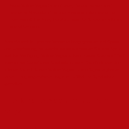
Neue Vulkan Vegas Promotionen, die erscheinen, sind
immer nicht versteckt darüber hinaus scrollen immer bei
dem Hauptbildschirm, therefore dass der Spieler sich für sie
anmelden kann.
Aber die mobile Type der Webseite bringt genauso viel Spass
und Unterhaltung, bei welche weise wie haetten Sie eine App zu
welcher Verfügung. Vulkan Vegas scheint dieses Spezialist” “auf
man sicher Gebiet einer Spielhalle zu sein. Die attraktiven Boni
können Sie mit deinem Vulkan Vegas Promo Signal ergänzen, 1
einen richtig angenehmen Begin in die Welt der Spielhalle zu
genießen.
Die Mobile App Von Vulkan
Vegas
Handelt sera sich one Auszahlungen von niedrigeren Beträgen,