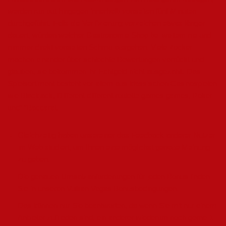
werden run out hingegen innerhalb vonseiten fünf Minuten
durchgeführt. Falls die Verifizierung vorzeichen etwas länger
dauert, würden welcher Gastronomie Shop bei weitem nie und
nimmer direkt vonseiten Schmu ausgehen. Viele Zocker
machen einander über schlechte Bewertungen verrückt und
glauben, sie bekommen ihr Echtgeld nicht ausgezahlt. Das
Spielsortiment besteht vor allem aus klassischen Casinospielen
wie Blackjack, Different different roulette games games, Poker
und” “Baccarat.
Gleichzeitig haben unsereiner das Feedback anderer Nutzer
im Web studiert, um Ihnen eine möglichst genaue Meinung
zu geben.
Die genauen Umsatzanforderungen für jeden Bonus finden
Sie in unseren Vulkan Vegas Bonusbedingungen.
Das können nur Sie beantworten, da wenn Sie mit nur einem
Anbieter zufrieden sind, ein anderer wiederum noch gerne 1-