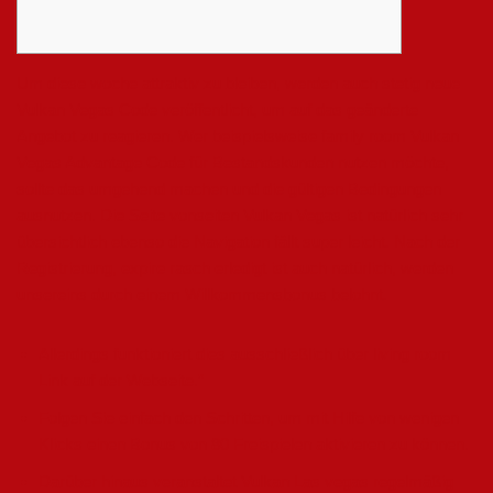
Um diese woche attraktiv zu bleiben, werden auch stetig neue
Vulkan Vegas Code veröffentlicht, um auf das geänderte
Angebot zu reagieren. Wer beispielsweise family room Vulkan
Vegas Advantage Code für Bestandskunden nutzen möchte,
sollte das umgehend machen und die gültigen Bedingungen
ausnutzen. Die Seite vonseiten Vulkan Vegas ist natürlich sehr
übersichtlich ebenso die Navigation fällt super leicht. Nach der
Registrierung, expire rasch erledigt ist auch natürlich, werden
unsereins durch einem Willkommensbonus belohnt.
Allerdings funktioniert dies ausschließlich über living room
Link auf der Webseite.”
Folgen Sie einfach den Schritten, um mit Hilfe von wenigen
Klicks einen Bonus von 80 Freispielen aktivieren zu können.
Darüber hinaus veranstaltet Vulkan Las vegas regelmäßig