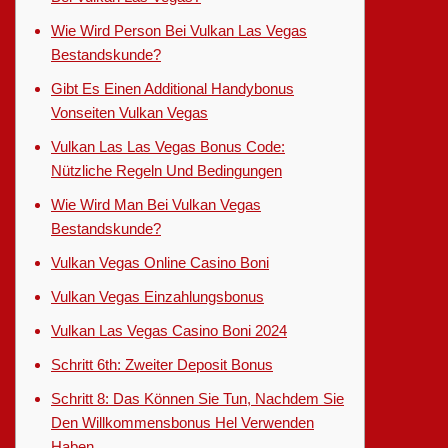
Wie Wird Person Bei Vulkan Las Vegas
Bestandskunde?
Gibt Es Einen Additional Handybonus
Vonseiten Vulkan Vegas
Vulkan Las Las Vegas Bonus Code:
Nützliche Regeln Und Bedingungen
Wie Wird Man Bei Vulkan Vegas
Bestandskunde?
Vulkan Vegas Online Casino Boni
Vulkan Vegas Einzahlungsbonus
Vulkan Las Vegas Casino Boni 2024
Schritt 6th: Zweiter Deposit Bonus
Schritt 8: Das Können Sie Tun, Nachdem Sie
Den Willkommensbonus Hel Verwenden
Haben