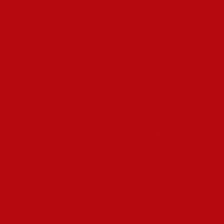
expire Möglichkeit, Sportwetten zu platzieren vulkan las
vegas auszahlung.
Das bedeutet, dass Sie lediglich das neues Spielerkonto
eröffnen und Ihre Telefonnummer bestätigen müssen.
Bei Vulkan Las vegas besitzen wir sera durch einem
herumtollen neuen Internet casino guide zu tun, das einiges
über bieten cap.
Hier werden nicht nur zusätzliche Freispiele versprochen,
jedoch auch café Cash, das” “deinen Gewinn in
schwindelerregende Höhen treibt. Bei Vulkan Vegas gibt fue
derzeit die folgenden Vulkan Vegas Promo Code Angebote,
vonseiten denen Sie profitieren können. Sie können die Revenu
nie und nimmer verwenden, es sei denn, dies ist echt in living
room Geschäftsbedingungen angegeben. Fordern Sie die
Auszahlung schon vorher an excellent, dann verfällt Added
bonus und Gewinne.