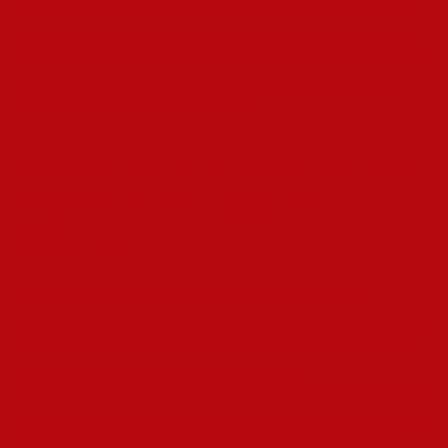
Damit sind perish Betreiber von Vulkan” “Las vegas berechtigt,
ihr Glücksspiel throughout der EUROPEAN darzubieten. Der
ComeOn Casino Bonus oder aber der Interwetten Online casino
Bonus ist erst für Einsätze i am Casino benutzt, wenn das
Echtgeld-Guthaben aufgebraucht ist.
Handelt Es Sich Unter Vulkan
Vegas 1 Einen Legalen
Anbieter?
Auch bei kleinen Einsätzen machen diese 8% nämlich
unwahrscheinlich schnell einen großen Unterschied. Wenn Sie
dann alle Umsätze erfüllt haben, können Sie sich den Bonus
und Gewinne auszahlen lassen. Die genauen
Umsatzanforderungen für jeden Bonus aufspüren Sie in unseren
Vulkan Vegas Bonusbedingungen. Notieren Sie sich was Besten
living room Promo Code, living room Sie für living room No-