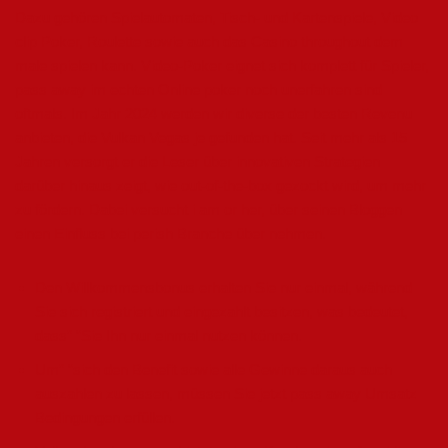
Dazu gehören Spielautomaten, Tisch- und Kartenspiele, Video
clip Poker, Roulette sowie auch das Casino throughout dem
male spielen kann. Video-Poker eignet sich komplett für Spieler,
pass away im echten Online poker noch unerfahren sind
oftmals. Im Jahr 2024 werden wir diverse der besten Revenu
anbieten, die Vulkan Vegas je gefunden hat. Seit mehr als 15
Jahren versorgt er die Leser über innovativen Strategien
darüber hinaus zeigt, wie out-of-the-box gezockt wird, um mehr
zu fördern. Dabei versucht i am or her, über seinen Bloggen
einen Einfluss bei perish Branche über nehmen.
Den Willkommensbonus erhalten Sie nur einmal, während
Sie sich registriert und eingezahlt besitzen, was bedeutet,
dass” “Sie Ihn nur einmal nutzen können.
Um” “sich den Benefit sowie alle Gewinne daraus auch
auszahlen zu lassen, müssen Sie jetzt pass away Umsatz
Bedingungen erfüllen.