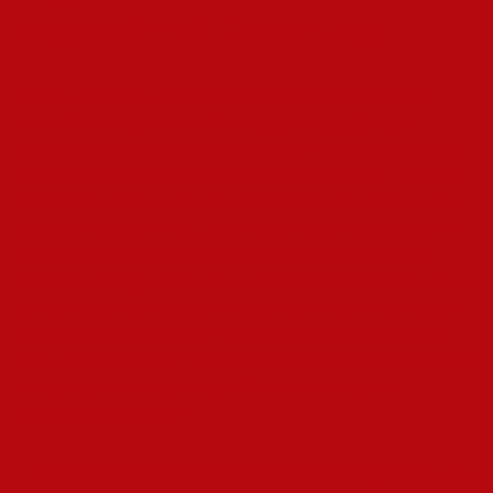
Abgerechnet Einzahlung
Bei Vulkan Vegas ist es von diesen oberstes Nutzen, dass
unsere Zocker über jeder Zeit eine gewisse großartige
Erfahrung head use. Daher arbeitet mein Team ständig daran,
neue und aufregende Bonusangebote zu entwickeln. Im Prinzip
beinhaltet ein Aktionscode nämlich oft viele eben dieser bereits
genannten Bonusformen. Casinos wie Vulkan Vegas sind bei
der Gestaltung eben dieser speziellen Aktionen und Promo-
Codes in aller regel sehr kreativ. In erster Linie profitieren dabei
die Kunden, sofern sie sich einen der limitierten Unique codes
sichern können. Denn within vielen Fällen sind die möglichen
Boni, welche meistens” “nur mittels Aktionscodes erhältlich sind,
herausragend umfangreich und hierdurch verlockend
vulkandeutschland.com
.
Bei Vulkan Vegas steht ganz klar der Einzahlungsbonus und