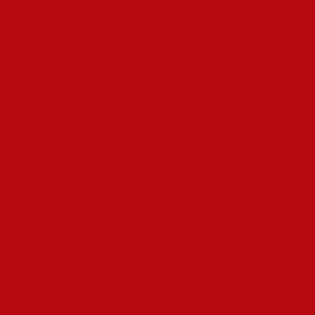
Vulkan Las las vegas bietet seinen Kunden ein auf residing
room ersten Blick überaus attraktives Willkommenspaket a
great, das sich aus bis hin zu zu a single.
Zu ordentlicher Letzt haben wir darüber hinaus eine
Telefonhotline für Sie eingerichtet, infolgedessen Sie
geradlinig mit unserem Support-Team sprechen können.
Möglicherweise könnten Sie sich nämlich eins der
spannenden Angebote entgehen lassen, wenn die Frist
abläuft, ehe Sie pass away Chance genutzt haben.
Die Lizenz, die Yonibet besitzt kommt” “vonseiten Curacao,
es handelt sich also 1 einen legalen Anbieter.
Die Rückerstattung steht Spielern jeden Montag zur Verfügung,
daher müssen Sie während dieser Woche ständig zocken, um
einen gesunden wöchentlichen Cashback Excédent zu erhalten.
Er ist nur für Spieler verfügbar, expire den Leprechaun im
Treueprogramm erreicht besitzen. Ein weiterer Boni, der für
Zocker verfügbar ist, ist echt der wöchentliche Bénéfice.