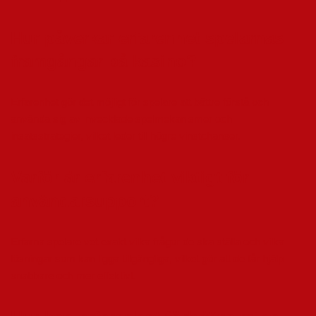
Hur påverkar erfarenhet spelarnas
framgångar på kasino?
Erfarenhet gör det möjligt för spelare att bättre förstå och
använda sig av invecklade spelmekanismer och
insatsstrategier, vilket leder till högre vinstchanser.
Varför är erfarenhet viktigt för
användarsupport?
Erfarna spelare vet exakt vilka frågor de ska ställa och vilka
lösningar som kan ligga tillgängliga, vilket gör att de får hjälp
snabbare och mer effektivt.