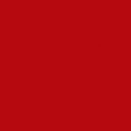
Färdigheter att snabbt upptäcka de mest lukrativa spelen och
turneringarna
Nyckeln till Användarsupport
Ett aspekt som ofta förbises är hur erfarenhet kan påverka
interaktioner med användarsupporten. En mer erfaren spelare
vet exakt vilka frågor att ställa och hur man får snabbare hjälp,
vilket gör det möjligt att lösa problem effektivt och utan
frustration.
Att förstå vilka historier man ska dela och vilka dokumentationer
som kan behöva tillhandahållas kan spara tid och säkerställa en
sömlös upplevelse.
Kraften i Strategiska Insatser