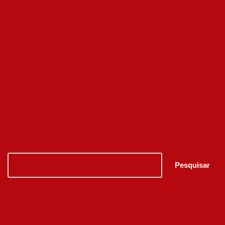
মোস্টবেটে অ্যাকাউন্ট তৈরি করতে আপনাকে ওয়েবসাইটে গিয়ে প্রতিপঠে যাবার জন্য
রেজিষ্টার বাটনে ক্লিক করতে হবে এবং প্রয়োজনীয় তথ্য প্রদান করে প্রক্রিয়াটি শেষ
করতে হবে।
Pesquisar
Pesquisar
Posts recentes