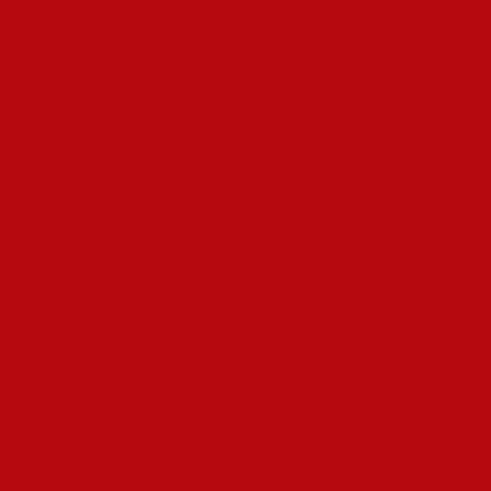
মোস্টবেটের জনপ্রিয়তা এবং প্রভাব
মোস্টবেটের জনপ্রিয়তা তার সহজ ব্যবহার এবং বিভিন্ন ইভেন্টে বেট করার সুযোগের জন্য
দ্রুত বৃদ্ধি পাচ্ছে। এটি শুধু বাংলাদেশেই না, পৃথিবীর অনেক দেশেই শুধু তার কার্যকরী ও
ব্যবহারকারী-বান্ধব সিস্টেমের মাধ্যমে বেশ জনপ্রিয় হয়ে উঠেছে। এটি এমন একটি
প্ল্যাটফর্ম যেখানে খেলাধূলার প্রতি আগ্রহীরা তাদের পছন্দের ইভেন্টে অংশ নিতে এবং তাদের
পছন্দের পেশাদারদের উপর বাজি ধরতে পারেন। মোস্টবেট বিভিন্ন সুবিধা প্রদান করে যা
ব্যবহারকারীদের জন্য এটিকে একটি আকর্ষণীয় প্ল্যাটফর্ম হিসেবে দাঁড় করায়।
মোস্টবেট ব্যবহার করার জন্য প্রয়োজনীয় ফিচার
মোস্টবেট একটি শক্তিশালী ফিচার সেট প্রদান করে যা ব্যবহারকারীদের বিনামূল্যে এবং
সুবিধাজনক বেটিং অভিজ্ঞতা প্রদান করে। পাঠকদের জন্য মোস্টবেটের কিছু প্রধান ফিচার
নিয়ে আলোকপাত করা হলঃ
লাইভ বেটিং ফিচারঃ
মোস্টবেট ব্যবহারকারীদের লাইভ খেলাধূলার ইভেন্টে বেট করার