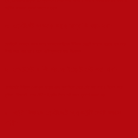
হ্যাঁ, মোস্টবেট উন্নত এনক্রিপশন টেকনোলজি ব্যবহার করে যা ব্যবহারকারীর তথ্য ও
আর্থিক লেনদেন সুরক্ষা করতে সহায়ক।
৩. মোস্টবেট ব্যবহার করার জন্য কি খরচ হয়?
মোস্টবেট ব্যবহার করার জন্য ব্যবহারকারীদের বিভিন্ন পেমেন্ট অপশন রয়েছে যার ওপর
নির্ভর করে খরচ হয়। তবে, এটি ব্যবহার করা নিঃশুল্ক।
৪. মোস্টবেট এ কি ধরনের ইভেন্টে বেট করা যায়?
মোস্টবেটে বিভিন্ন খেলাধূলা ইভেন্ট এবং ক্যাসিনো গেমে বেট করা যায়। বিশেষ করে
ফুটবল, ক্রিকেট, এবং টেনিস ইভেন্টগুলিতে বেট করার সুযোগ দেওয়া হয়।
৫. আমি কিভাবে মোস্টবেটে অ্যাকাউন্ট তৈরি করতে
পারি?