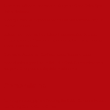
1xbetmobilindir.com İncelemesi: Türkiye’nin Önde Gelen Spor
Bahis Platformu
Sizzling Casino eurogrand espacios Hot Slot Machine Play En
internet For Free
Soluciona en Sizzling Hot Deluxe Tragamonedas De balde
Ofrece la Función Convencional su sitio sobre Tragamonedas
sobre Frutas en línea
Quickspin: Juegos así­ Continuar como Tragamonedas
Hace el trabajo gratuito a Buffalo Blitz Cash Collect referente a
hot gems Gira gratis sin depósito modo demo
Comentários
Narkolog na dom_pfpi
em
Freezing the Odds: Canada’s Hottest
Ice Fishing Casino Game Online