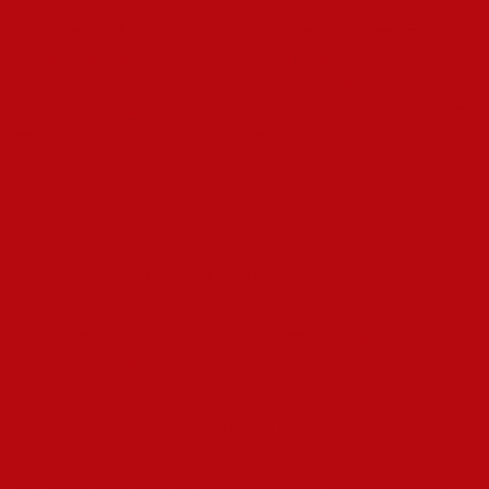
মোস্টবেট এমন একটি প্ল্যাটফর্ম যা সারা বিশ্বে ট্রেন্ডিং ইভেন্টে বেটিংয়ের জন্য দ্রুত
জনপ্রিয়তা অর্জন করছে। এর সহজসাধ্য ব্যবহারকারী ইন্টারফেস, উন্নত নিরাপত্তা
ব্যবস্থা এবং ব্যবহারকারীর জন্য বিভিন্ন সুবিধা এটি ব্যবহারকারীদের জন্য একটি সহজ ও
সুবিধাজনক বেটিং অভিজ্ঞতা প্রদান করে। যারা ট্রেন্ডিং ইভেন্টে অংশ নিতে আগ্রহী, তাদের
জন্য মোস্টবেট নিঃসন্দেহে একটি বিষ্ময়কর অভিজ্ঞতা হতে পারে।
FAQs
১. মোস্টবেট কোন দেশের প্ল্যাটফর্ম?
মোস্টবেট আন্তর্জাতিকভাবে সেবা প্রদান করে এবং বিভিন্ন দেশে পাওয়া যায়। এটি বিশেষ
করে বাংলাদেশে জনপ্রিয়।
২. মোস্টবেট কি সিকিউরিটি প্রদান করে?