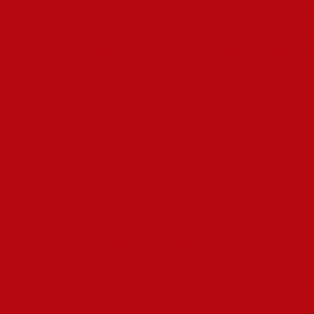
häufige Anfängerfehler vermeidest. Verstehe zun
Einsätzen, um den Nervenkitzel zu genießen, ohn
entwickle eine realistische Strategie, um deine
verbessern. Mit der richtigen Herangehensweise
langfristig erfolgreicher spielen
plinko app
.
FAQ
1. Was ist Plinko?
Plinko ist ein Glücksspiel, bei dem Kugeln auf e
unterschiedlichen Gewinnen erreichen.
2. Kann man Plinko strategisc