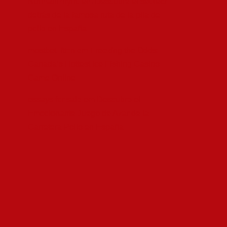
NormanPhync
em
Descubre el secreto
detrás de la famosa ruta de la pila de
pollo en España
mostbet_ftEn
em
Freezing the Odds:
Canada’s Hottest Ice Fishing Casino
Game Online
essays for sale
em
Descubre el
Emocionante Juego de Azar de la
Carretera Pollo en España