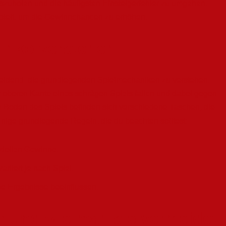
szuholen und die häufigsten Einsteigerfehler zu umgehen.
spielt, um die Gewinnchancen zu erhöhen.
inko verstehen
cheidend, die grundlegenden Spielmechaniken zu verstehen.
er oberen Kante eines schrägen Spiels fallen und dabei gegen
m Boden des Spiels befinden sich verschiedene Taschen, die
inige grundlegende Regeln, die du beachten solltest:
ziellen Gewinne.
ariiert je nach Spiel.
ie Ergebnisse beeinflussen.
r und wie man sie vermeidet