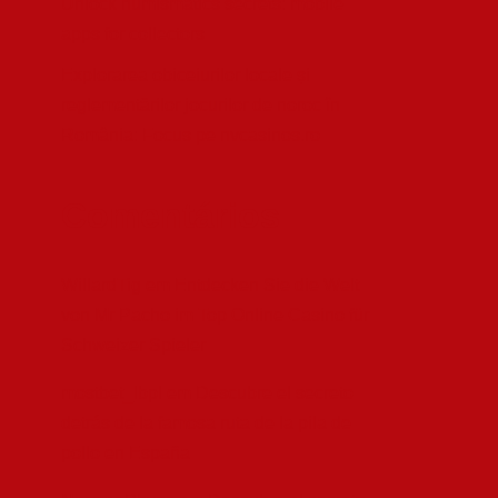
Unlock numismatics secrets: mobile
apps for collectors
Explorarea obiceiurilor locale și
reglementărilor jocurilor de noroc în
România: Focus pe nvcasinos.ro
Comentários
WillardTig
em
Entdecken Sie die Welt
von Mr Pacho im Top Online Casino für
Schweizer Spieler
mostbet_lbpl
em
Descubre el secreto
detrás de la famosa ruta de la pila de
pollo en España