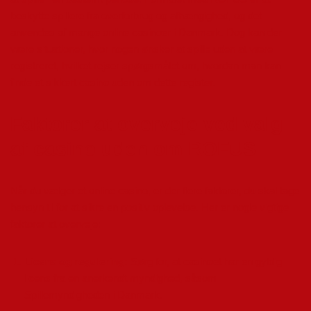
beskytte spillere fra overforbrug og afhængighed, og det
anvendes af mange online casinoer i Danmark. Dog kan der
være situationer, hvor nogen ønsker at spille uden at være
registreret, hvilket rejser spørgsmålet om, hvordan man kan
finde et sikkert casino uden om dette register.
Faktorer at overveje ved valg
af casino uden om ROFUS
Når du vælger et online casino, er der flere faktorer, du skal tage
hensyn til for at sikre en positiv oplevelse. Her er nogle vigtige
faktorer at overveje:
Licens og regulering:
Sørg for, at casinoet har en gyldig
licens fra en anerkendt myndighed, såsom
Spillemyndigheden i Danmark.