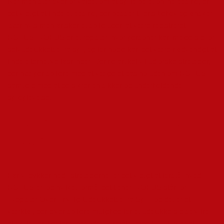
Når man står overfor valget om at spille på et online casino, er
det vigtigt at finde et casino, der passer til ens behov og ønsker,
især hvis man ønsker at spille uden at være registreret i
ROFUS. ROFUS er et register, hvor personer kan melde sig for
selvudelukkelse fra spil, og for nogle kan det være nødvendigt at
finde alternative løsninger. Denne artikel vil udforske strategier,
der hjælper spillere med at vælge et casino uden om ROFUS,
samtidig med at de sikrer en sikker og underholdende
spiloplevelse.
Forståelse af ROFUS og dets
formål
Før vi dykker ned i strategierne, er det vigtigt at forstå, hvad
ROFUS er, og hvilket formål det tjener. ROFUS står for
“Register Over Frivillig Udelukkelse fra Spil”, og det er et
værktøj, der giver spillere mulighed for at udelukke sig selv fra
at spille i en bestemt periode. Formålet med ROFUS er at