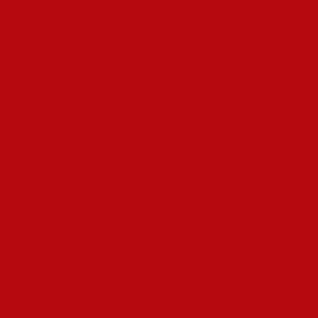
At vælge et casino uden om ROFUS kræver, at man tager nogle
informerede beslutninger og overvejer en række faktorer. Ved at
forstå ROFUS og hvad det betyder for dit spil, kan du være
bedre rustet til at finde casinoer, der opfylder dine behov. Husk
på at prioritere ansvarligt spil og tage de nødvendige
forholdsregler for at sikre, at din spiloplevelse forbliver sjov og
sikker. Brug de strategier og råd, der er nævnt i denne artikel,
som værktøjer til at navigere i det online casino-landskab.
FAQ
1. Hvad er ROFUS?
ROFUS er et register for frivillig udelukkelse fra spil, som
hjælper spillere med at beskytte sig mod spilleafhængighed.
2. Kan jeg spille på et casino uden om ROFUS?
Ja, du kan vælge at spille på casinoer, der ikke kræver