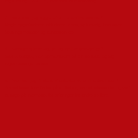
registrering i ROFUS, men vær altid ansvarlig.
3. Hvad skal jeg kigge efter i et online casino?
Nogle nøglefaktorer inkluderer licens, spiludvalg, bonusser,
betalingsmetoder og kundeservice.
4. Hvordan sikrer jeg, at jeg spiller ansvarligt?
Sæt et budget, vær opmærksom på din spilletid, og tag
regelmæssige pauser.
5. Hvor kan jeg finde anmeldelser af online casinoer?
Anmeldelser kan findes på spillefora, anmeldelsessider og ved
at søge på internettet for erfaringer fra andre spillere.