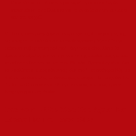
Μπορείτε να απολαύσετε μια ευρεία γκάμα επιλογών
στοιχημάτων σε αθλήματα για να ενισχύσετε την εμπειρία
σας στο παιχνίδι.
Μάλιστα, κάθε ρυθμιζόμενη αγορά έχει τις ιδιαιτερότητές της
ως προς το νομικό πλαίσιο το οποίο προσαρμόζεται” “στην
εκάστοτε κυβερνητική πολιτική. Στην παρακάτω λίστα θα
βρείτε την αξιολόγηση και την κριτική της ομάδας μας για όλα
τα online on line casino live στην Ελλάδα. Προεπιλεγμένα είναι
τα 5 καλύτερα, όμως κάνοντας κλικ στο “Περισσότερα Νόμιμα
Καζίνο” θα δείτε όλες τις διαθέσιμες επιλογές. Τα παιχνίδια live
dealer του Casinoin είναι εδώ για εκείνους που τους αρέσει
ένας πραγματικός dealer.
Casinoin – Όλα Όσα Χρειάζεται Να
Ξέρετε Για Την Ιστοσελίδα