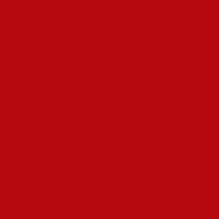
ανακαλύπτετε ό, τι προσφέρει το Casinoin. Αν θες να παίξεις
slots που συνδέονται άμεσα με την Ελλάδα, αυτή η ενότητα
έχει συγκεντρώσει τις καλύτερες περιπτώσεις. Πρόκειται για
φρουτάκια που θεματικά στηρίζονται στην Αρχαία Ελλάδα των
12 Θεών του Ολύμπου και σε δίαφορες πασίγνωστες
περιπέτειες και μύθους. Αξιολογήστε τη δική σας παικτική
συμπεριφορά κάνοντας το τεστ αυτοαξιολόγησης εδώ.
Οι εν λόγω φορείς ελέγχουν τη νομιμότητα του καζίνο και
διασφαλίζουν τη δικαιοσύνη του παιχνιδιού.
Η ασφάλεια και η προστασία είναι από τους πιο
σημαντικούς παράγοντες που πρέπει να λάβετε υπόψη στο
Casinoin.
Θα βρείτε χιλιάδες αθλητικά γεγονότα για να
στοιχηματίσετε, με τις καλύτερες αποδόσεις διαθέσιμες σε
25+ διαφορετικά αθλήματα, ώστε να μπορείτε να κερδίσετε
πραγματικά χρήματα μέσω live στοιχημάτων.