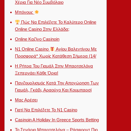
Χέρια Για Νέο Συμβόλαιο
Μπόνους
Πώς Να Επιλέξετε Το Καλύτερο Online
Online Casino Στην Ελλάδα;
Online Καζίνο Casinoin
N1 Online Casino
Αγίου Βαλεντίνου Με
Προσφορά* Χωρίς Κατάθεση Σήμερα (14/
Η Ρήτρα Του Γιαμάλ Στην Μπαρτσελόνα
Ξεπερνάει Κάθε Όριο!
Πανζουρλισμός Κατά Την Αποχώρηση Των
Γιαμάλ, Γκάβι, Αραούχο Και Κουμπαρσί
Μας Αρέσει
Γιατί Να Επιλέξετε Το N1 Casino
Casinoin A Holiday In Greece Sports Betting
To Σενάριο Μπαρτσελόνα – Ράσφορντ Πιο