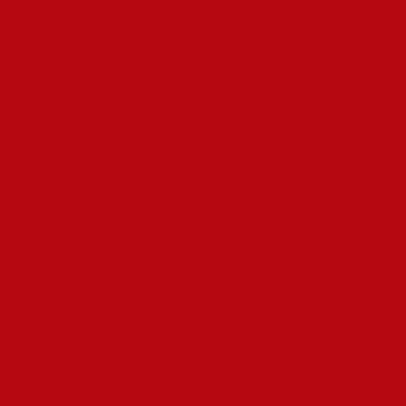
οποίο οι άνθρωποι αγόραζαν λαχεία και σημείωναν τους
ονομαστικούς αριθμούς στο λαχείο. Οι χρήστες iPhone
μπορούν να απολαύσουν τα μπόνους της εφαρμογής Casinoin
για κινητά μέσω της Apple συσκευής τους. Δεν χρειάζεται να
ανοίξετε το MacBook για να αποκτήσετε πρόσβαση στον
ιστότοπο Casinoin για online παιχνίδια. Για να
πραγματοποιήσετε μια κατάθεση, απλώς συνδεθείτε στο
λογαριασμό” “σας, μεταβείτε στη σελίδα “Ταμείο” και επιλέξτε
τη μέθοδο πληρωμής που προτιμάτε.
Στη σελίδα κυριαρχούν οι κουλοχέρηδες, με το χρήστη να
έχει τη δυνατότητα να θέσε ι ορισμένα φίλτρα, ώστε να βρει
το κατάλληλο για αυτόν παιχνίδι.
Το Casinoin είναι ένας αγαπημένος διαδικτυακός
προορισμός για στοιχήματα και καζίνο με ένα από τα
καλύτερα χαρακτηριστικά του να είναι τα αθλητικά
στοιχήματα.
Η σελίδα είναι φιλική προς τον χρήστη με ευχρηστία, και