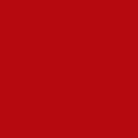
Οι παίκτες μπορούν να χρησιμοποιήσουν κρυπτονομίσματα
για να καταθέσουν και” “να αποσύρουν κεφάλαιο από τον
λογαριασμό τους. Το Casinoin σας έχει καλύψει με την
πανίσχυρη πλατφόρμα στοιχημάτων eSports που διαθέτουμε.
Στοιχηματίστε σε οποιονδήποτε αριθμό ομάδων ή παικτών
ανάμεσα σε αμέτρητα παιχνίδια και θερμότητες με την
ευχαρίστηση της καρδιάς σας. Το Casinoin είναι το κατάλληλο
μέρος για να παρακολουθείτε ζωντανά τουρνουά απευθείας
από το σπίτι σας. Ομολογουμένως είναι ένα ερώτημα που έχει
απασχολήσει αρκετό κόσμο, όμως η παρουσία ενός παρόχου
τυχερών παιχνιδιών σε μία ρυθμιζόμενη αγορά -όπως αυτή
της Ελλάδας- οφείλει να πληροί ορισμένες προϋποθέσεις.
Το Καζίνο της Πάρνηθας, γνωστό και ως «Regency Casino
Mont Parnes», είναι ένα από τα πιο ιστορικά στην Ελλάδα,
προσφέροντας πολυτελείς υπηρεσίες ψυχαγωγίας σε”
“υπέροχο φυσικό περιβάλλον.