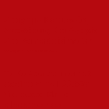
Pular
Στοιχημα Κορυφαίες
para
o
Αποδόσεις Και Αγορές
conteúdo
Στο Pamestoixima Gr
por
kaique
18 de junho de 2025
Τα Καλύτερα Internet
Casino Στην Ελλάδα
Σύμφωνα Με Το
️elladacasinos