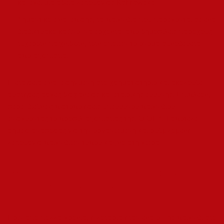
και έχει μια άδεια λειτουργίας Kahnawake.
Σημαντικό είναι επίσης, τα παιχνίδια που παρέχονται σε ένα
διαδικτυακό καζίνο, να έρχονται από δημοφιλείς παρόχους
τυχερών παιχνιδιών, των οποίων το όνομα συνοδεύεται
από αξιοπιστία.
Η εταιρεία είναι εισηγμένη στο χρηματιστήριο και ακολουθεί
αυστηρές αρχές διαφάνειας και εταιρικής ευθύνης. Επιπλέον,
φέρει διεθνείς πιστοποιήσεις υπεύθυνου παιχνιδιού,
ενισχύοντας το προφίλ αξιοπιστίας της. Ο ΟΠΑΠ αποτελεί
σημείο αναφοράς για την οργανωμένη και ρυθμιζόμενη
λειτουργία παιχνιδιών τύπου καζίνο στη χώρα.
Νέες Προσθήκες Στο Περιεχόμενο
Του Καζίνο Info Gr
Πριν από πολλά χρόνια, η λοταρία ήταν ένα offline παιχνίδι στο