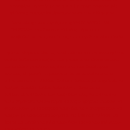
προσφέρει υποστήριξη σε dua puluh enam διαφορετικές
γλώσσες, συμπεριλαμβανομένων και των Ελληνικών.
Γίνετε μέλος του προγράμματος VERY IMPORTANT
PERSONEL στο Casinoin Ελλάδας σήμερα και
αναβαθμίστε την εμπειρία σας στο παιχνίδι σε νέα επίπεδα.
Εφόσον πληρείται όλες τις προϋποθέσεις για την εγγραφή σας
σε ένα διαδικτυακό καζίνο, τότε μπορείτε να κάνετε σε αυτό
μια κατάθεση, επιλέγοντας έναν από τους διαθέσιμους
τρόπους πληρωμής. Σημειώνεται ότι σε ορισμένα από τα
online casino της Ελλάδας, δίνεται η δυνατότητα οι χρήστες να
παίξουν δωρεάν, καθώς παρέχουν τη δυνατότητα
δοκιμαστικής έκδοσης των παιχνιδιών τους. Αυτό είναι ένα
πολύ σημαντικό πλεονέκτημα, καθώς οι χρήστες μπορούν να
εξοικειωθούν με τα διάφορα παιχνίδια, πριν αποφασίσουν να
παίξουν με πραγματικά χρήματα. Στο Casinoin Ελλάδα, θα
βρείτε μια μεγάλη ποικιλία παιχνιδιών καζίνο που καλύπτουν
κάθε γούστο του παίκτη.