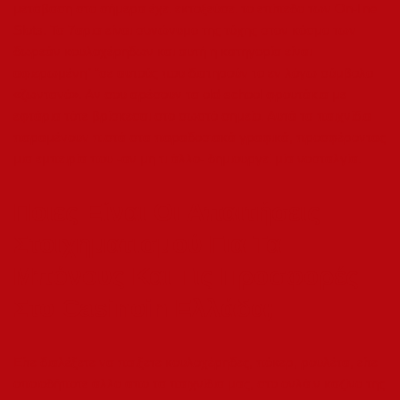
μετάβαση στο σήμερα έχει εκτοξεύσει το επίπεδο των On-line
Slots. Τα 7αρια είναι συνώνυμο της τύχης στον κόσμο των
δωρεάν κουλοχέρηδων και αυτή η κατηγορία είναι
αφιερωμένη” “σε αυτούς που διατηρούν το εν λόγω σύμβολο
«ζωντανό». Αν σου αρέσουν τα old-school φρουτάκια με
εφτάρια τότε βρίσκεσαι στο σωστό σημείο. Αυτά τα παιχνίδια
παραμένουν πιστά στα παραδοσιακά γραφικά, προσφέροντας
μια εμπειρία που -αν μη τι άλλο- δημιουργεί μία νοσταλγία.
Ποιες Είναι Οι Απαιτήσεις
Στοιχηματισμού Για Τα
Μπόνους Και Τις Προσφορές
Στο Casinoin Ελλάδα;
Είτε διαλέξετε να παιξετε κουλοχέρηδες, πόκερ, ρουλέτα, είτε
οποιοδήποτε άλλο απο τα παιχνίδια μας, στο ονλάιν καζίνο της