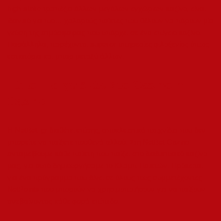
high-stake τραπέζια άλλων μεγάλων εγχώριων καζίνο, είναι
ιδανικό για πιο… χαλαρούς παίκτες που θέλουν να πάρουν μία
γεύση της ατμόσφαιρας που υπάρχει σε ένα επίγειο καζίνο.
Παράλληλα, παρέχονται superior υπηρεσίες φιλοξενίας όπως
εστιατόρια και μπαρ μεταξύ άλλων.
Τύποι Παιχνιδιών Στο Casinoin
Casino
Η NetBet. gr διαθέτει επίσης, αποκλειστικά παιχνίδια που δεν
μπορείτε να παίξετε πουθενά αλλού. Στη NetBet Cazino
ανταμείβουμε κάθε παίκτη που παίζει στο διαδικτυακό καζίνο
μας, για αυτό δημιουργήσαμε το Κλαμπ Παικτών. Πρόκειται
για ένα πρόγραμμα που δίνει σε όλους τους συμμετέχοντες
NetPoints που μπορούν να χρησιμοποιήσουν για να παίξουν
ανεβαίνοντας κάθε φορά επίπεδο.