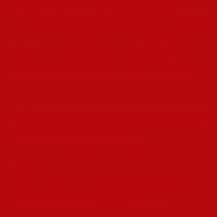
περιβάλλον, ενώ πλαισιώνει το παιχνίδι με ένα άμεσο και
φιλικό τμήμα εξυπηρέτησης πελατών. Επίσης, διακρίνεται για
την ασφάλεια, αξιοπιστία και ποικιλομορφία των συναλλαγών
του. Το Casinoin είναι διαθέσιμο για τους παίκτες του
οποιαδήποτε στιγμή της ημέρας ή της νύχτας. Απολαύστε τον
ελεύθερο χρόνο σας τοποθετώντας online αθλητικά
στοιχήματα, παίζοντας on-line παιχνίδια καζίνο και πολλά
άλλα.
Τα νόμιμα διαδικτυακά καζίνο στην Ελλάδα θα έχουν αυτήν
την άδεια τοποθετημένη σε τέτοιο σημείο στην ιστοσελίδα
του καζίνο που θα είναι άμεσα ορατή.
Ένα από τα μεγαλύτερα πλεονεκτήματα του Casinoin
Greece είναι η ποικιλία των διαθέσιμων παιχνιδιών.
Έχουμε δεσμευθεί να σας παρέχουμε αξιόπιστες
πληροφορίες για τα νόμιμα online καζίνο survive τα οποία
είναι αδειοδοτημένα στην Ελλάδα για τον Μάιο 2025.