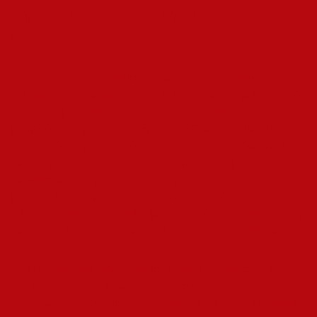
Τηλεπαιχνίδι Από Την Pragmatic
Play
Όταν επιλέγετε ένα διαδικτυακό καζίνο, αξίζει πάντα να
ελέγχετε τους παρόχους λογισμικού που προσφέρουν. Αυτό θα
σας δώσει μια καλή ιδέα για το είδος των παιχνιδιών που
μπορείτε να περιμένετε να βρείτε στο Casino throughout και
για το αν θα ταιριάζουν ή όχι στα γούστα σας. Το Casinoin live
προσφέρει στους παίκτες του ένα ευρύ φάσμα μπόνους και
προωθητικών ενεργειών. Το πιο δημοφιλές μπόνους είναι το
μπόνους καλωσορίσματος, το οποίο είναι διαθέσιμο σε όλους
τους νέους παίκτες.” “[newline]Αυτό το μπόνους διπλασιάζει την
πρώτη σας κατάθεση μέχρι το μέγιστο ποσό των 100 ευρώ.
To μέγεθος του χαρτοφυλακίου αλλά και η ποιότητα των
τίτλων που το διαμορφώνουν αποτελούν στοιχεία
εξαιρετικά σημαντικά για ένα Live Gambling establishment.