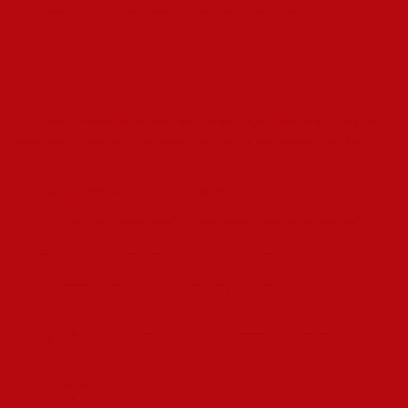
এই বিভিন্ন উপায়গুলি আপনাকে দ্রুত সমাধান পেতে সহায়তা করবে।
সহায়তার দ্রুত পদ্ধতি
১xbet অ্যাপে সহায়তা পাওয়ার জন্য কয়েকটি দ্রুত পদ্ধতি রয়েছে যা আপনি অনুসরণ
করতে পারেন। নিচের পদ্ধতিগুলো অনুসরণ করলে আপনি দ্রুত সহায়তা পেতে পারেন:
চ্যাটবটের ব্যবহার করুন: এটি দ্রুততম উপায়।
FAQ বিভাগে যান: অনেক সাধারণ প্রশ্নের উত্তর সেখানে পাওয়া যেতে পারে।
নেটওয়ার্ক সমস্যা থাকলে পুনরায় সংযোগ করতে চেষ্টা করুন।
গ্রাহক সহায়তা সময়ে ঘোষণা করা সময়ের মধ্যে যোগাযোগ করুন।
এই পদ্ধতিগুলি আপনাকে সহায়তা নেওয়ার প্রক্রিয়া দ্রুততর করতে সাহায্য করবে।
উপসংহার