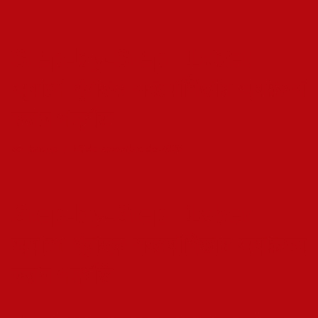
Pular
Step-by-Step: 1xbet
para
o
অ্যাপে গ্রাহক সহযোগিতায় অ্যাক্সেস
conteúdo
করার পদ্ধতি
por
kaique
13 de setembro de 2025
Step-by-Step: 1xbet
অ্যাপে গ্রাহক সহযোগিতায় অ্যাক্সেস
করার পদ্ধতি