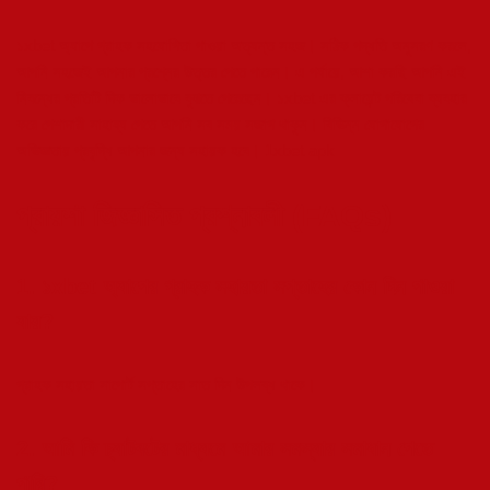
১xbet অ্যাপে গ্রাহক সহযোগিতা পাওয়া অত্যন্ত সহজ। সঠিক পদ্ধতি অনুসরণ করলে,
আপনি সহজেই আপনার প্রশ্নের উত্তর পেতে পারেন। এ পর্যায়ে, আশা করছি আপনি এই
নিবন্ধের প্রতিটি দিক ভালোভাবে বুঝতে পেরেছেন। ১xbet এর ক্লায়েন্ট পরিষেবা ব্যবহার
করে পেশাদারী সাহায্য পেতে আপনি সব সময় সজাগ থাকুন। বিভিন্ন যোগাযোগের
অভিজ্ঞতায় প্রবৃদ্ধি আপনার জন্য সহায়ক হবে।
1xbet apk
প্রায়শা জিজ্ঞাসিত প্রশ্নাবলী (FAQs)
1. ১xbet অ্যাপের গ্রাহক সহায়তা সপ্তাহের কোন দিন পাওয়া
যায়?
গ্রাহক সহায়তা সাপোর্ট সপ্তাহের সাত দিন উপলব্ধ থাকে।
2. আমি কি চ্যাটবটের মাধ্যমে আমার সমস্যার সমাধান পেতে
পারি?