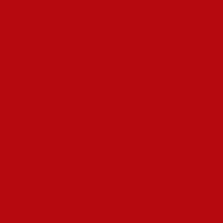
Pular
Spil ansvarligt: Casino
para
o
uden rofus med nem
conteúdo
udbetaling
por
kaique
10 de fevereiro de 2026
Spil ansvarligt: Casino
uden rofus med nem
udbetaling