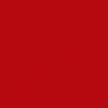
Comentários
Vivod iz zapoya na domy_qwKr
em
Freezing the Odds:
Canada’s Hottest Ice Fishing Casino Game Online
mehmet şimşek sex kaseti
em
Descubre el Emocionante
Juego de Azar de la Carretera Pollo en España
Vivod iz zapoya na domy_wcki
em
Cardiotensive Cena – Jak
Pomoże Ci Ten Produkt na Kardiorytm?
atlantik holding porno ifşa
em
Descubre el Emocionante Juego
de Azar de la Carretera Pollo en España
financial independence secret
em
Descubre el Emocionante
Juego de Azar de la Carretera Pollo en España