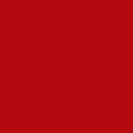
Når du leder efter et casino uden rofus med nem udbetaling, er
der flere faktorer, du bør overveje for at sikre, at du vælger det
rigtige sted. Her er nogle tips til at guide dig:
Læs anmeldelser:
Undersøg anmeldelser fra andre spillere
for at vurdere casinoets omdømme.
Tjek udbetalingsmetoder:
Sørg for, at casinoet tilbyder
hurtige og pålidelige udbetalingsmetoder.
Supportmuligheder:
Se efter casinoer med god
kundeservice, der kan hjælpe dig, hvis du støder på
problemer.
Licens og regulering:
Vælg kun casinoer, der er licenseret
og reguleret af anerkendte myndigheder.
Hvordan spiller man ansvarligt?