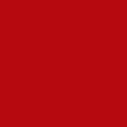
I en verden, hvor online gambling bliver stadig mere populært, er
det vigtigt at forstå, hvordan man kan spille ansvarligt, især når
man vælger et casino uden rofus og sikrer nem udbetaling. Et
casino uden rofus betyder, at spillerne ikke er begrænset af
selvudelukkelsesprogrammer, hvilket kan gøre det lettere at
spille, men der er stadig behov for at spille ansvarligt. For at
sikre en sikker og positiv spilleoplevelse, vil denne artikel
dække vigtige aspekter ved ansvarligt spil, hvordan man finder
et casino uden rofus med hurtige udbetalinger, samt tips til at
holde gambling under kontrol.
Hvad betyder ansvarligt spil?
Ansvarligt spil omfatter en række praksisser og principper, der
hjælper spillere med at kontrollere deres gamblingvaner. Dette
inkluderer at forstå ens egne grænser og at være opmærksom
på, hvornår gambling kan blive problematisk. At spille ansvarligt
handler også om at tage informerede beslutninger, hvad angår