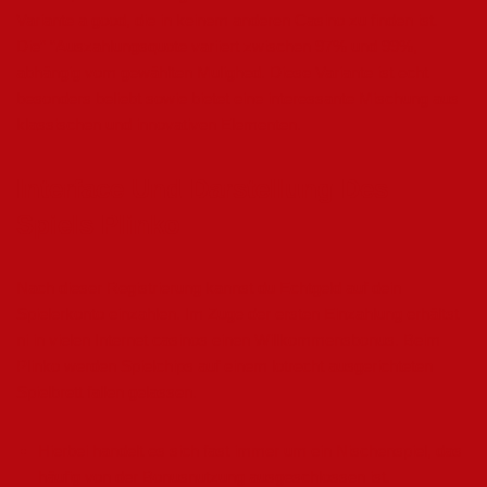
Variante a good, die in keinem anderen Casino zu finden ist.
Die” “Auszahlungsquote variiert zwischen 97% und 99%,
abhängig vom gewählten Mulighed. Diese Variante ist echt
besonders beliebt sowie bietet eine interessante Mischung aus
klassischen und innovativen Elementen.
Interface Und Darstellung Des
Spiels Plinko
Nach dieser Registrierung kannst du Echtgeld auf dein
Spielerkonto einzahlen. Im Zuge der ersten Einzahlung erhältst
ni in vielen Internet casinos einen Willkommensbonus. Beim
Plinko werden Spielchips auf einem lotrecht ausgerichteten
Spielbrett fallen gelassen.
Hierbei handelt es sich fast immer um ein Nischenspiel, das
häufig von der Bonusnutzung ausgeschlossen ist.