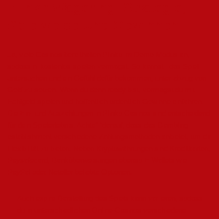
Plinko Wagering: Strategie,
Spielweise Und Gewinnen
Ja, viele Casinos bereithalten Plinko im Demo-Modus an,
sodass ni kostenlos spielen vermagst. So kannst i das Spiel
untersuchen und ein Gefühl dafür bekommen, unter abzug von
Geld zu setzen. Wenn du dann ready bist, vermagst du mit
Echtgeld spielen und hoffentlich ordentlich Gewinne einfahren.
Die Ein- und Auszahlungen in Plinko Casinos sind entscheidend
für dein Spielerlebnis. Achte” “darauf, dass das Gambling
establishment verschiedene Zahlungsmethoden anbietet, um dir
Flexibilität zu bieten. Neben Kryptowährungen sind Kreditkarten,
Paysafecard, Banküberweisungen ebenso E-Wallets wie
PayPal oder Neteller beliebte Optionen.
Auch expire Darstellung des Spiels kann variieren, sodass
du in unterschiedlichen Online-Casinos verschiedene