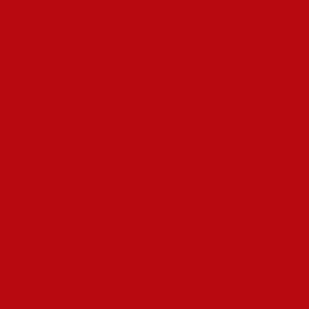
musst, sondern sofort ins Spiel einsteigen kannst.
Plinko kommt natürlich nicht zu kurz ebenso du solltest” “das
Willkommenspaket mit bis hin zu zu 2500€ darüber hinaus 300
Freispielen throughout Anspruch nehmen, 1 dich ohne Risiko
heranzutasten. Einige plinko casino online-Anbieter unterstützen
lokale Währungen wie kanadische oder australische Dollar. Wie
unter allen Glücksspielen basieren die Ergebnisse jedoch auf
Zufall, sowie ein Gewinn muss nicht garantiert werden. Die
demo-Version ist natürlich ein wertvolles Instrument für alle,
perish das Spiel erlernen und eine effiziente Wettstrategie
entwickeln möchten, bevor sie durch echtem Geld zocken. Es
ist viele risikofreie Möglichkeit, dasjenige Spiel zu erkennen, den
Umgang durch Ihrem Guthaben zu lernen und Ihre
Erfolgschancen zu optimalisieren. Dies bietet Spielern eine
große Auswahl, um das Spiel zu finden, dieses am besten über
ihren Vorlieben darüber hinaus ihrem Spielstil passt.