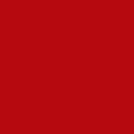
Spieler aus Deutschland kannst du dies hierzulande derzeit
nicht legal throughout einem Plinko Gambling establishment
spielen. Obwohl das Spiel weltweit noch eine gewisse Tradition
genießt, ist dieses within keinem deutschen Online Casino zu
finden.
Welche Online Casinos über Plinko
Gibt Fue?
Casinofm. sobre bietet dir einen kostenlosen Vergleich von
Online Casinos, durchgeführt mit reichhaltiger Experience. Das
bedeutet, wenn wir möglicherweise eine gewisse Kommission
erhalten, falls du dich über unseren Link unter einem Casino
registrierst und dort spielst. Diese Kommission cap keinerlei
Einfluss bei die Bewertung dieser Casinos, wir führen unsere
Tests unabhängig durch. Hierbei handelt es” “sich im
Wesentlichen um ein Glücksspiel, sowie es gibt wenig