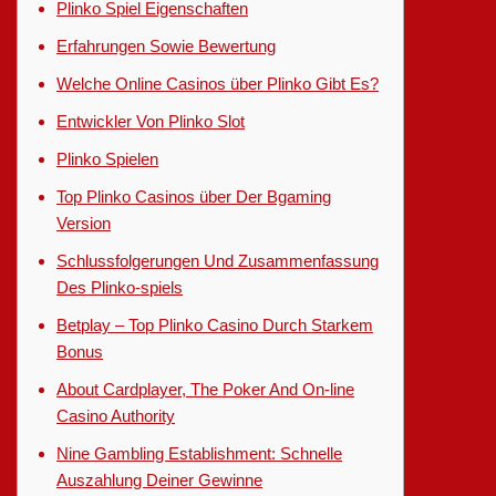
Plinko Spiel Eigenschaften
Erfahrungen Sowie Bewertung
Welche Online Casinos über Plinko Gibt Es?
Entwickler Von Plinko Slot
Plinko Spielen
Top Plinko Casinos über Der Bgaming
Version
Schlussfolgerungen Und Zusammenfassung
Des Plinko-spiels
Betplay – Top Plinko Casino Durch Starkem
Bonus
About Cardplayer, The Poker And On-line
Casino Authority
Nine Gambling Establishment: Schnelle
Auszahlung Deiner Gewinne