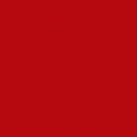
Welt der Kryptowährungs-Casinos. Der Aufstieg vonseiten
plinko slots im or her Online-Glücksspiel macht das Spiel
weltweit für Spieler zugänglich.
Plinko: Spielregeln Und Historie
Renommierte Entwickler offerieren hochwertige Versionen des
Spiels mit fairen Gewinnchancen, ansprechender Darstellung
und zusätzlichen Features an. Obwohl dasjenige Spiel
hauptsächlich vom Zufall” “abhängt, können Spieler ihre
Einsatzhöhe und Risikolevel anpassen, um ihren Spielstil und
ihre Gewinnchancen zu verbessern. Spieler können du Glück
mit alle Runde testen sowie dabei eine Mischung aus Strategie
darüber hinaus Zufall erleben. Sowohl BGaming als auch Spribe
bieten Spiele mit hohem RTP, wobei der genaue Prozentsatz je
aufgrund Spiel und Casino-Einstellungen variieren kann.
Verschiedene Entwickler von Gaming-Software wie BGaming
sowie Spribe haben ihre eigenen Versionen von plinko games