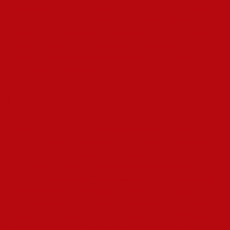
Kundensupports. Seriöse Anbieter, wie zum Beispiel plinko
online casino seriös, garantieren das sicheres und faires
Spielerlebnis. Viele Online-Casinos bieten Demo-Versionen
vonseiten plinko spiel a good, die es Spielern ermöglichen, sich
mit dem Spiel sowie seinen Regeln vertraut zu machen, bevor
sie mit echtem Geld spielen.
Entwickler Von Plinko Slot
Ja, Plinko ist auch ein echtes Glücksspiel, das in einigen
Online-Casinos gespielt werden kann. Die Ergebnisse basieren
auf Zufall, und die Spannung entsteht durch perish Möglichkeit,
große Gewinne zu erzielen. Obwohl Plinko Geldgewinne
ermöglichen kann, sollte es nicht als feste Einkommensquelle
betrachtet sein. Das Spiel dient hauptsächlich der Vergnügen,
und Verluste sind immer wieder ebenso wahrscheinlich wie
Gewinne. Der Position in Online-Casinos bietet Spielern eine
Differenziertheit von Versionen verschiedener Entwickler.