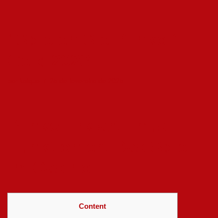
Pular
“Spielen Sie Plinko 1
para
o
Geld 2023
conteúdo
por
kaique
25 de fevereiro de 2025
Plinko Erklärt Thus
Funktioniert Das Spiel
Im Casino
Content