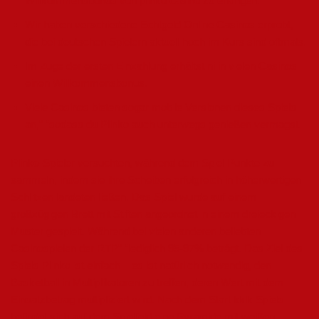
Willkommensbonus von plinko casino zu erlangen.
Wir haben verschiedene Echtgeld Online Casinos erprobt,
die bei deutschen Spielern aktuell hoch im Kurs sind oftmals.
Im Zuge der ersten Einzahlung erhältst ni in vielen Casinos
einen Willkommensbonus.
Viele Casinos bieten sogar mobile Versionen dieses Spiels
an,” “sodass du Plinko auch unterwegs genießen vermagst.
Plinko-Spieler versuchten, während dem Spiel Punkte zu
sammeln, indem sie ihre Scheiben erfolgreich in höherwertigen
Schlitzen landeten ließen. Das Spiel wurde auf einem
großzügigen Brett mit Stiften angeordnet in einem dreieckigen
Muster gespielt. Während bei vielen anderen beliebten
Casinospielen der RTP” “lediglich 95-97% beträgt. Das Ziel des
Spiels Plinko ist einfach – es ist natürlich notwendig, den
Basketball in Multiplikatoren zu treffen, deren Wert mit dem
Einsatzbetrag multipliziert wird. Nach dem Start kklk Spiels
befindet sich auf dem Spielfeld eine Pyramide mit weißen