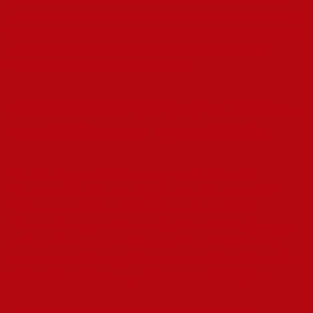
keine bestimmte Setzstrategie gibt, die den Ausgang des Spiels
vorhersagen kann. Das Spiel basiert auf dem Zufallsprinzip, falls
die Scheibe die Stifte hinunterfällt darüber hinaus auf den
Geldbeträgen am unteren Ende landet.
Vor- Darüber Hinaus Nachteile
Von Plinko Auf Einen Blick
Manchmal liegt der Höchstbetrag beim 4-Fachen kklk
Einsatzes, während weitere Spielvarianten das bis zu 1000-
Fache sowie mehr bieten. Dieses hat sich nämlich den
Rennsport dort gemacht, der aufgrund seiner Schnelligkeit gut
zu diesem Runde passt. BGaming zählt zu den führenden
Entwicklern von Gaming-Software und ist bekannt für innovative
darüber hinaus hochwertige plinko casino online-Spiele.