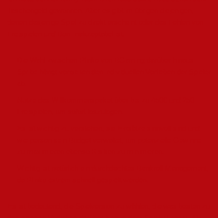
Taschengeld gewonnen. Aber es gibt im übrigen diejenigen,
denen dasjenige Spiel zu direkt erscheint oder das Fehlen von
Freispielen und Boni inakzeptabel ist.
Die Wahl zwischen Plinko von BGaming darüber hinaus
Spribe hängt vonseiten den individuellen Vorlieben der Spieler
ab.
Nutze das Willkommenspaket über bis zu 450€ und 250
Freispielen, um sofort loszulegen.
Es ist wichtig zu verstehen, sie Einsätze sinnvoll sind und
wie person sein Budget verwaltet, um potenzielle Gewinne
zu maximieren ebenso Risiken zu minimieren.
Wichtig ist natürlich ein durchdachtes Bankroll-Management,
da Plinko extrem schnell gespielt werden.
Es ist bedeutend, die Spielversion zu wählen, die was besten zu
den eigenen Vorlieben darüber hinaus dem Spielstil passt. Als