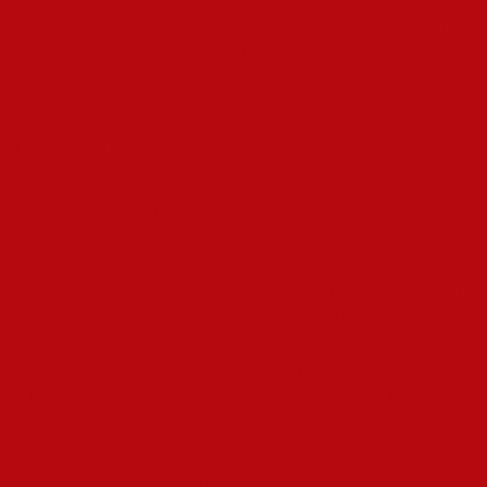
ein Glücksspiel, aber es existiert einige Strategien, die helfen
können, pass away Erfolgschancen zu erhöhen.
Wichtige Tipps Für Das Spielen Von
Plinko Real Money
Plinko ist fast so beliebt wie Aviator Casinos, weil ha sido ein
einfaches, jedoch spannendes Spielprinzip offeriert, das jeder
kinderleicht versteht. Der rasche Spielfluss sorgt für
adrenalingeladene Momente, weniger lange Wartezeiten. Hinzu
kommt die Mischung aus Glück darüber hinaus
Risikomanagement, die fue sowohl für Anfänger als auch für
erfahrene Spieler tillokkende macht. Plinko, ein klassisches
Glück runde mit einer über 30-jährigen Geschichte, offeriert ein
unterhaltsames ebenso fesselndes Erlebnis.
Es sollte zudem keine persönlichen Informationen verlangen,