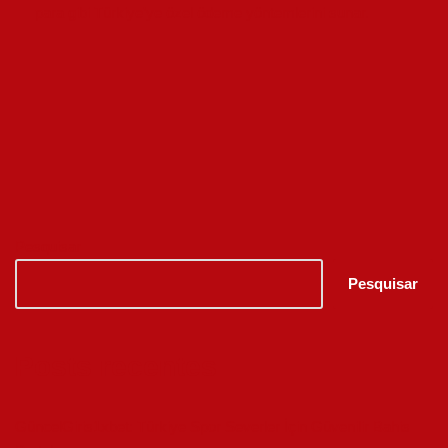
para gibi Türkiye’ye özel ödeme yöntemlerini sunar.
Pesquisar
Pesquisar
Posts recentes
GüncelGiris1xbet: Türkiye Spor Severler İçin Güvenilir Bahis