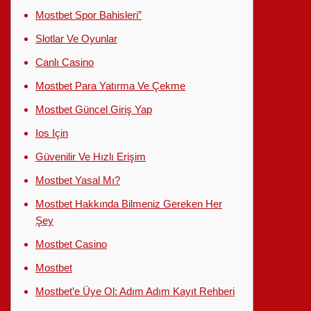
Mostbet Spor Bahisleri”
Slotlar Ve Oyunlar
Canlı Casino
Mostbet Para Yatırma Ve Çekme
Mostbet Güncel Giriş Yap
Ios Için
Güvenilir Ve Hızlı Erişim
Mostbet Yasal Mı?
Mostbet Hakkında Bilmeniz Gereken Her
Şey
Mostbet Casino
Mostbet
Mostbet’e Üye Ol: Adım Adım Kayıt Rehberi