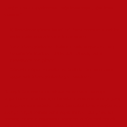
İçeriğin izinsiz kopyalanması, dağıtılması veya çoğaltılması
yasaktır.”
Kullanıcılarına yüksek kaliteli bir” “bahis deneyimi sunabilen
ender siteler arasında yerini korumaktadir.
Yerel ödeme yöntemleri, kullanıcı dostu arayüzü ve cazip
bonuslarıyla Mostbet, Türkiye’deki rekabetçi bahis
piyasasında öne çıkıyor.
Güvenilir müşteri hizmetleri ve özellikle Türk oyunculara
uygun hızlı ödeme yöntemleriyle desteklenir.
Bu sayfa üzerinden spor bahislerine empieza casinoya
erişebilirsiniz. Mostbet, spor bahisleri konusunda oldukça geniş
bir seçenek sunmaktadır. Futbol, basketbol, tenis, voleybol ve e-
spor gibi birçok branşta bahis yapabilirsiniz. Eğer girişle ilgili
herhangi bir sorun yaşarsanız, Many bet’in 7/24 canlı destek
hizmetinden yardım alabilirsiniz. Çoğu em virtude de çekme