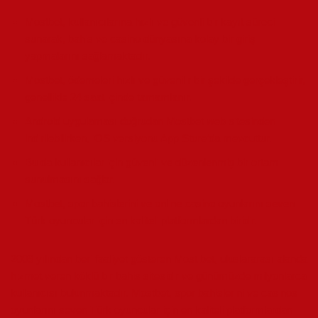
Mostbet, kullanıcılarına hızlı ve güvenli bir kayıt süreci
sunarak, bahis ve casino dünyasına kolay bir giriş
yapmalarını sağlamaktadır.
Mostbet, ödemeleri hızlı ve güvenilir bir şekilde gerçekleştirir,
genellikle 24 saat içinde tamamlanır.
Android uygulaması doğrudan Mostbet web sitesinden
indirilebilirken, iOS versiyonu App Store’da mevcuttur.
Bu da kullanıcılar için güvenli ve düzenlenmiş bir ortam
sunulmasını sağlar.
Mostbet, spor bahislerini ve online casino oyunlarını seven
Türk oyuncular için en kaliteli platformlardan biridir.
2009 yılından beri faaliyet gösteren Most bet, uluslararası alanda
hizmet veren köklü bir bahis sitesidir ve günümüzde milyonlarca
kullanıcısı bulunmaktadır. Mostbet, spor bahislerini ve casinos
oyunlarını seven Türk oyuncular için en kaliteli platformlardan