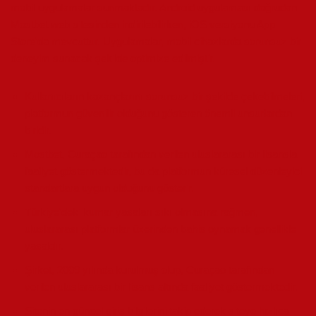
mobil uygulamalar sunmaktadır. Android uygulaması doğrudan
Mostbet web sitesinden indirilebilirken, iOS versiyonu App
Store’da mevcuttur. Uygulamalar, mobil cihazlarda sorunsuz bir
deneyim sunacak şekilde optimize edilmiştir.
Kullanıcıların kazançlarını sorunsuz bir şekilde çekebilmeleri,
platformun güvenilir olduğunu gösteren önemli unsurlardan
biridir.
Mostbet, Curaçao tarafından verilen uluslararası bir lisansla
faaliyet göstermektedir, bu da platformun küresel düzenleyici
standartlara uygun olduğunu gösterir.
Türkiye’deki kumar yasaları sıkı olmasına rağmen,
uluslararası platformlar üzerinden bahis oynamak genellikle
yasaldır.
Şirket, 2009 yılında kurulmuş olup, Curaçao tarafından
verilen uluslararası bir lisans altında faaliyet göstermektedir.
Sitenin en güncel giriş bilgilerini takip ederek siteye hızlıca