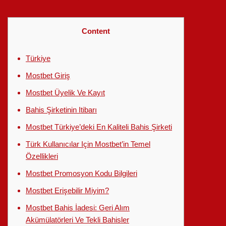
Content
Türkiye
Mostbet Giriş
Mostbet Üyelik Ve Kayıt
Bahis Şirketinin Itibarı
Mostbet Türkiye’deki En Kaliteli Bahis Şirketi
Türk Kullanıcılar Için Mostbet’in Temel
Özellikleri
Mostbet Promosyon Kodu Bilgileri
Mostbet Erişebilir Miyim?
Mostbet Bahis İadesi: Geri Alım
Akümülatörleri Ve Tekli Bahisler