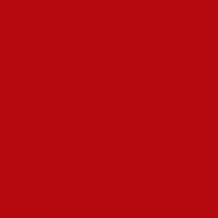
işlemi, seçilen yönteme bağlı olarak 15 dakika ile 24 saat
arasında tamamlanır. Gecikmeleri önlemek için hesabınızın
tamamen doğrulandığından emin olun.
Mostbet Üyelik Ve Kayıt
Mostbet, Curaçao tarafından verilen uluslararası bir lisansla
faaliyet göstermektedir, bu da platformun küresel düzenleyici
standartlara uygun olduğunu gösterir. Türkiye’deki oyuncular,
Mostbet üzerinden yasal olarak bahis oynayabilir empieza
casino oyunları oynayabilirler. Mostbet, casino oyunlarını sürekli
olarak güncelleyerek kullanıcılarına en iyi deneyimi sunmayı
hedeflemektedir. Gelişmiş grafikler, kullanıcı dostu arayüz ve
hızlı yükleme süreleri ile Most wager, casino severler için
mükemmel bir oyun ortamı sağlar. Mostbet, kullanıcılarına
kesintisiz bir oyun deneyimi sunmak için 7/24 müşteri desteği
sağlamaktadır.