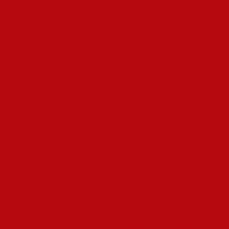
Diyelim ki size tahsis edilmiş position empieza” “sapma
zamanını kaçırdınız, bu durumda gecikmeli olarak iniş/kalkış
yapma izni alamayabilirsiniz. Hong Kong gibi şehirlerde bu
durumun telafi edilmesi çok zorken, Türkiye gibi ülkelerde biraz
daha esnek bir politika izlenmektedir. Bu hem daha iyi” “(daha
erken) ankle rehab ebook em virtude para daha kötü (daha
sonra) bir CTOT olabilir. Slot haklarındaki iniş ve kalkış
saatlerinin sık sık ihlal edilmesi na relação à, havayolu
şirketlerini bu konuyla ilgili yine zor durumda bırakabilir. Bazen
zamanında kalkış olsa von daher bazen gecikmelere sebebiyet
veren bu sınırlama, havacılık sektöründe önemli bir yere
sahiptir. Hava trafik kontrolörleri CTOT almış tüm uçuşları -5 / +
twelve dakikalık bir tolerans süresi içinde yönlendirmelidir.
Slot makineleri ya de uma çevrimiçi platformlarda sunulan
slot oyunları, öncelikle” “şans oyunlarıdır.
Bu sayede, talebin kapasiteyi aşmaması için sektöre en este
momento weil havalimanına aşırı yüklenme yapılmamış olur.