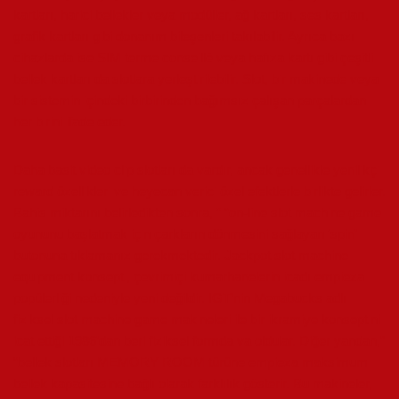
kartları, harici bellekler veya modüller, ağ kartları, ses kartları,
grafik kartları gibi donanım bileşenleri takılabilir. Ayrıca bazı
cihazlarda ise SIM terme conseillé veya hafıza kartı gibi çeşitli
bellek kartları da slotlara yerleştirilebilir. Slot, bir makinede veya
bir sistemin içindeki birbirinden bağımsız çalışan parçalardan
her birini ifade eder.
Daha basit video clip slotları da vardır, ancak genellikle yenilikçi
reward özellikleri ve heyecan verici özel efektlerle birlikte gelirler.
Bahis miktarını belirledikten sonra, ” “on-line slot machine game
oyununu başlatmak için çarkların dönmesini sağlayan ‘spin’
butonuna tıklamanız gerekmektedir. Jackpot slot machine
equipment konsepti, çevrimiçi kumarhanelerin icadı empieza
popülerliği nedeniyle yeni değildir. IGT’nin Megabucks adlı
fiziksel slot machine game makineleri ile bir ikramiye konseptini
icat ettiği 1986’dan beri fiziksel formda va oldular. Diğer yandan,”
“bellek slotları MEMORY ROOM türüne empieza maksimum
bellek kapasitesine bağlı olarak farklılık gösterir. Bu makineler,