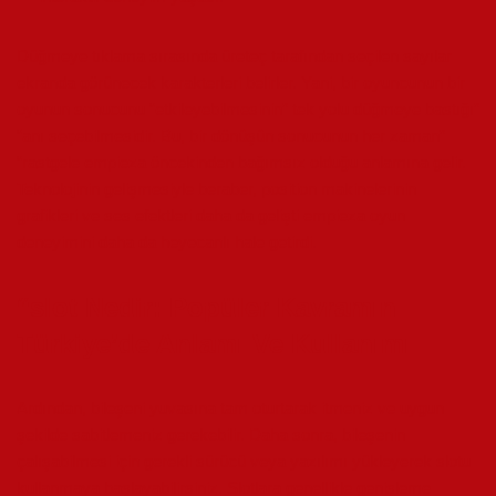
Düğmeye tıklama sırasında üreteç tarafından seçilen sayılar
ekranda görünecek karakterleri belirler. Yani, bir oyuncunun bir
oyunun sonucunu “etkileyebilmesinin” tek yolu düğmeye bastığı”
“anı seçebilmesidir. Bu, bir dönüşün sonucunun her zaman”
“rastgele empieza öncekinden bağımsız olduğu anlamına gelir.
Teknolojinin gelişmesiyle beraber, position makinelerinin
grafikleri ve ses efektleri daha da gelişti empieza oyun
deneyimini daha da heyecanlı hale getirdi.
“slot Nedir: Popüler Kavramın
Türkiye’de Anlamı Ve Kullanımı
Ardından, bileşeni yuvasına tam oturtarak itmeniz ve uygun
şekilde sabitlemeniz gerekebilir. Daha sonra, bileşenin
çalışabilmesi için gerekli sürücü veya yazılımı yükleyerek slotu
kullanmaya başlayabilirsiniz. Slotlara genellikle genişleme