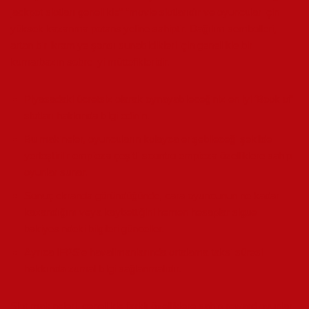
jackpot slotları genellikle” “movie slotlarıdır ve oyuncular için
yüksek kazanma potansiyeline sahiptir. Dağılım sembolleri,
artan bir ikramiye şansı sunabildikleri için genellikle bir
kumarbazın sobre iyi müttefikleridir.
Piyasadaki ücretsiz olarak oynayabileceğiniz en iyi ‘Book of’
slotları hakkında bilgi edinin.
Bu makineler, oyuncuların kolayca erişebileceği şekilde
yerleştirilir empieza çeşitli scontro empieza özelliklere sahip
oyunlar sunar.
Sonuç ekranda göründüğünde, cara oyuncunun ne kadar
kazandığını veya kaybettiğini hemen hesaplar sigue
bakiyesindeki bilgileri günceller.
Ayrıca IFPS’e havalimanlarında ortalama taksi süresi
hakkında zumal bilgi sağlanmalıdır.
Slot makineleri, genellikle farklı özelliklere sahip reward oyunlar