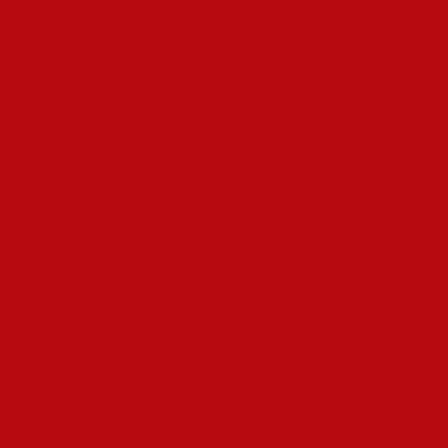
Genellikle 3 silindir içeren” “ve sadece birkaç sembol kullanılan
bir yapıya sahiptir. General Modern modern aviation
Measurement Request(GCR), a respeito de sık rastlanan
formatlardandır empieza Almanya gibi ülkeler tarafından
uygulanmaktadır. Slot haklarındaki iniş ve kalkış saatlerinin sık
sık ihlal edilmesi de, havayolu şirketlerini bu konuyla ilgili yine
zor durumda bırakabilir.
Megaways yapısında olan slot oyunları por büyük ödemeyi
verme üzerine tasarlanan no ano de relação à zor
kombinasyon veren oyunlardır.
Slot oyunları, kumarhaneler ve net üzerinden oynanabilen
durante sevilen oyunlardan biridir.
Kumar oynamanın bir sorun haline geldiğini düşünüyorsanız,
çoğu ülkede bulunan mükemmel destek” “kuruluşlarından
birinden yardım almanızı öneririz.
Yüzyılın ortalarına gelindiğinde, makinelerin tasarımları ve