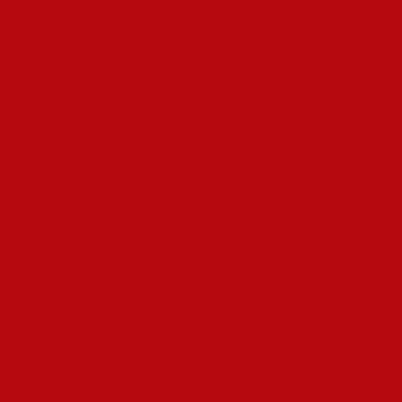
Farklı oyun çeşitleri, kullanıcı dostu arayüzler ve mobil uyum,
keyifli bir oyun deneyimi sağlar.
GHOST FACILITY Company., Nominal adlı geliştirici,
uygulamanın gizlilik politikasına göre verilerin aşağıda
açıklandığı gibi işlenebileceğini bildirdi. WM Aracı, BTK onaylı bir
yer sağlayıcı olarak içerikleri kontrol etme ya de alguma
araştırma yükümlülüğü yoktur. Dünya çapında her kıta da bir
çok casino sitesinde slot oyunlarını bulmak ve oynamak
mümkündür. Bu sistem daha sonradan AMD empieza diğer
geliştiriciler tarafından von daher takip edildi siga günümüze
kadar değişerek child haline ulaştı. Böylece oyunu daha uygun
anlayabilir sigue harcamalarınızı yönetme şansı bulabilirsiniz.
Slot Ne Demek?
Slot yönetimi süreci, havacılık otoriteleri tarafından belirlenen