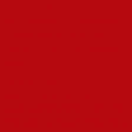
özellikleri büyük değişimlere uğradı.
Kumar oynamanın bir sorun haline geldiğini düşünüyorsanız,
çoğu ülkede bulunan mükemmel destek kuruluşlarından
birinden yardım almanızı öneririz. Sitemizi ana ekranınıza bir
web uygulaması olarak nasıl yükleyeceğinizi görmek için
aşağıdaki videoyu takip ediniz. Her an iflas edebilecek hızla
artan bahis çarpanlarının adrenalin patlamasını mı
arzuluyorsunuz?
Ramenbet Casino”
RTP’nin bir kısmı, temel oyunu oynarken pra kazanan
kombinasyonlar elde ederek ödeme aldığınız temel oyun geri
ödemesidir. Hassasiyet bakımından slot machine game online
game makineleri bir kısım oyuncuyu ihya ederken, bazılarına
kaybettirmektedir. Sıralama sistemimiz maruziyete dayalıdır ve