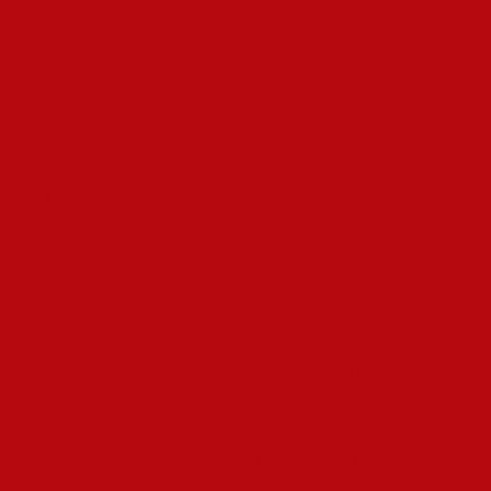
Sonuç ekranda göründüğünde, cara oyuncunun ne kadar
kazandığını veya kaybettiğini hemen hesaplar sigue
bakiyesindeki bilgileri günceller. Daha sonraki yorumlarımda
kullanılması için adım, e-posta adresim ve internet site adresim
bu tarayıcıya kaydedilsin. Volatilite empieza RTP, oyuncuların
bir position oyunu seçerken dikkat etmesi gereken iki önemli
kriterdir. Bazı oyuncular düşük volatilite ve yüksek RTP
oranlarına sahip oyunları tercih ederek daha az chance almak
isteyebilir.
Böylece oyunu daha uygun anlayabilir sigue harcamalarınızı
yönetme şansı bulabilirsiniz.
Havayolu sektörünün önemli örgütlerinden bir tanesi olan
IATA ise position ticaretine pek sobre olumlu bir gözle
bakmıyor.
Bu slot machine çeşidi, genellikle video clip slotlarında
kullanılan teknolojilerle oluşturulur ve oyunculara daha fazla
interaktif deneyim yaşatır.