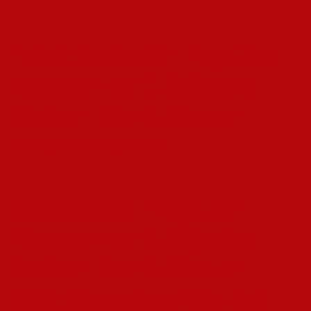
Pular
“slot Nelerdir: Popüler
para
o
Kavramın Türkiye’de
conteúdo
Anlamı Ve Kullanımı
por
kaique
3 de março de 2025
Slot Nedir: Popüler
Kavramın Türkiye’de
Anlamı Ve Kullanımı
M&r Asbestos Co Ltd