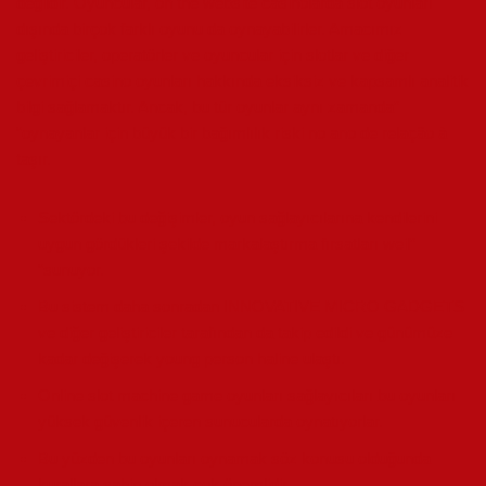
değildir. Oyuncular, on the website casinolarda slot oyunları
dışında birçok farklı oyunu da oynayabilirler. Amacımız
geliştiriciler, operatörler ve oyuncular için slotlar ve diğer
çevrimiçi casino oyunları hakkında eksiksiz ve kapsamlı analitik
bilgi sağlamaktır. Ancak, bu tür oyunlar aynı zamanda”
“oynayanlar için büyük bir bağımlılık riski no ano de relação à
taşır.
Sektördeki bu değişimler, oyun sağlayıcılarına kendilerini
uygun gördükleri şekilde markalaştırma fırsatları weil”
“sunuyor.
Bu sistem daha sonradan INNOVATIVE MICRO GADGETS
ve diğer geliştiriciler tarafından da takip edildi ve günümüze
kadar değişerek young person haline ulaştı.
Online slot machine game oyunları sağlayıcıları bu oyunları
yüksek güvenlik içeren sunucularda oynatıyorlar.
Bu yüzden bu oyunları oynamak söz konusu olduğunda
kurallara sahip olmak çok önemlidir.