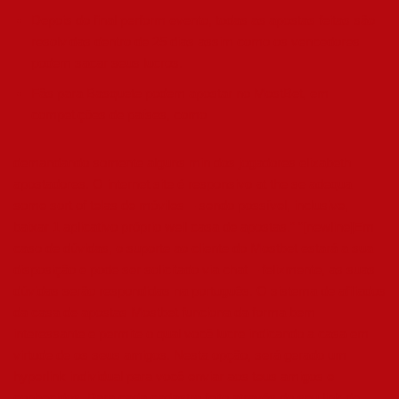
Depois do final perform evento, todas as apostas feitas são
resolvidas dentro de 25 dias assim como os vencedores
podem sacar seus lucros.
Fãs para Basquete podem apostar no MostBet, em
competições de países, como
demandando somente alguns min dos jogadores elizabeth
apostadores. O internet site é responsivo at the se adequa
some sort of telas de móviles – sendo possível, inclusive,
baixar 1 aplicativo próprio weil casa de apostas.” “[newline]Em
caso de dúvidas, o suporte ao cliente do Mostbet estará a sua
disposição e pode ser solicitado via chat – felizmente, as suas
dúvidas serão respondidas na português. O sistema de afiliados
da casa de apostas Mostbet funciona da forma bem
interessante e permite o qual você lucre indicando a casa em
virtude de os seus amigos. Nesta opção, será gerado um
hyperlink individual para você enviar aos teus amigos e
conhecidos. Para cada cadastro feito através do seu link de