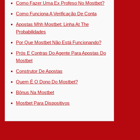
Como Fazer Uma Ex Profeso No Mostbet?
Como Funciona A Verificação De Conta
Apostas Mhh Mostbet: Linha At The
Probabilidades
Por Que Mostbet Não Está Funcionando?
Prós E Contras Do Agente Para Apostas Do
Mostbet
Construtor De Apostas
Quem É O Dono Do Mostbet?
Bônus Na Mostbet
Mostbet Para Dispositivos
Apostadores fãs para boxe terão since opções de aposta nas
principais lutas do momento, de todas as maiores federações