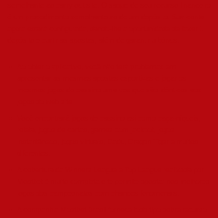
semelhante ao carry out site. O saque de seu recurso financeiro
é um procedimento semelhante ao de um depósito. Sua conta
agora estará configurada, dando-lhe a oportunidade de fazer 1
depósito e curtir as apostas, além de garantir u bônus.
Ao obter o aplicativo, você não terá problemas em
apresentar as mesmas apostas esportivas e jogar os
mesmos jogos de cassino uma vez que são idênticos aos
jogos do web site.
Você encontrará jogos de cassino asi como caça-níqueis,
roleta, jogos de cartas, games com jackpot, jogos
instantâneos, jogos virtuais, Dadu, Dragon Tiger e muitos
diferentes.
A cobertura da Winners League e Top League realizada por
Mostbet é muito completa e te permite apostar nos melhores
jogos dos campeonatos com chances fenomenais.
A companhia Mostbet Brasil fornece todo tipo sobre recurso