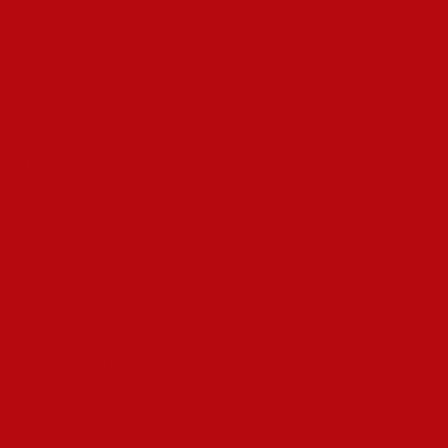
sobre apostas esportivas virtuais. Ela também oferece aos
usuários vários métodos de pagamento como cartões para
crédito, e-wallets electronic transferências bancárias. As
opções de apostas listadas abaixo fazem com que operating-
system jogadores brasileiros possam desfrutar de tua
experiência na Mostbet BR quando apostam em esportes
elizabeth jogos de cassino. Para mais informações sobre cada
característica envolvida, basta observar as opções listadas
abaixo. Você concorda com um certo conjunto de
recomendações conhecidas como Termos e Condições weil
Mostbet ao alimentar uma conta em plataforma de apostas
esportivas e games de cassino.
ou apostador deve escolher o ou outro, e cumprir as
condições para recebê-lo.
Cada 1 desses tipos possui seus próprios elementos e
estratégias adequados a diferentes tipos de jogadores.