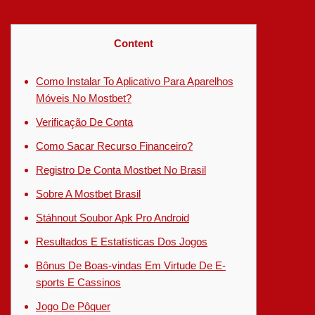
Content
Como Instalar To Aplicativo Para Aparelhos
Móveis No Mostbet?
Verificação De Conta
Como Sacar Recurso Financeiro?
Registro De Conta Mostbet No Brasil
Sobre A Mostbet Brasil
Stáhnout Soubor Apk Pro Android
Resultados E Estatísticas Dos Jogos
Bônus De Boas-vindas Em Virtude De E-
sports E Cassinos
Jogo De Pôquer