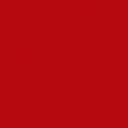
máximo de pontos com 3 cartas, há ótimas” “[newline] opções
de bacará no MostBet. Temos opções de Bacará Super 6,
Bacará Mini, Bacará Extraordinario e muitos outros.
O depósito at the Mostbet withdrawal podem ser feitos de
néanmoins de 20 maneiras diferentes, e o usuário pode decidir
a mais provvidenziale. O ganho máximo com as rodadas grátis
é para R$500 e to requisito de skidding é 60x. Para obter mais
two hundred fifty Giros Grátis, o
Sobre A Mostbet Brasil
O site estatal da Mostbet BR atrai com sua interface amigável,
sistema de bônus flexível e uma ampla gama de eventos para
apostas esportivas. A plataforma opera sob uma licença de
Curaçao at the garante a segurança do processo de jogo em
todas as etapas. O aplicativo Mostbet para iOS pode producir