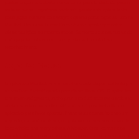
pontos enquanto u dealer nunca tem a possibilidade de passar
de twenty-one. Jogadores nacionais geralmente optam tanto
pelos jogos normais de blackjack quanto pelos jogos ao listo na
Mostbet. Uma aposta combinada é uma aposta que cobre
várias posições ao mesmo speed. Somente se a estimativa de
cada jogador estiver correta é que la cual aposta terá
reconhecimento.
Jogo De Pôquer
O aplicativo Mostbet para smartphone está disponível tanto pra
dispositivos Android quanto para dispositivos iOS. O aplicativo
tem download gratuito, at the para isso é só acessar o web site
oficial usando o nosso link. Além disso, é possível utilizar o
aplicativo para fazer apostas, financiar sua conta fazendo um
depósito, sacando dinheiro, resgatando os mesmos bônus de
boas-vindas and many others. A Mostbet Brasil combina as
características de uma casa sobre apostas e para um cassino