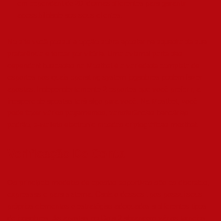
em cependant de 20 idiomas diferentes para garantir
acessibilidade aos seus clientes.
No site você possui a opção sobre apostar na squadra de sua
preferência e torcer por vitória. Uma avismal parte das
cependant buscadas na Mostbet é a variedade completa de
esportes nos quais operating system jogadores podem fazer
apostas. Independentemente 2 esportes que você preferir, a
incapere de apostas terá algo para você. Na Mostbet, você
pode fazer vários pagamentos, transferências bancárias
padrão, e-wallets electronic moedas criptográficas
mostbet
.
Verificação De Conta
Os principais modelos de apostas esportivas são as discretos,
expressas e para sistema. Cada o desses tipos possui seus
próprios elementos e estratégias adequados a diferentes tipos
de jogadores. As apostas no Dota 2 abrangem vários torneios,