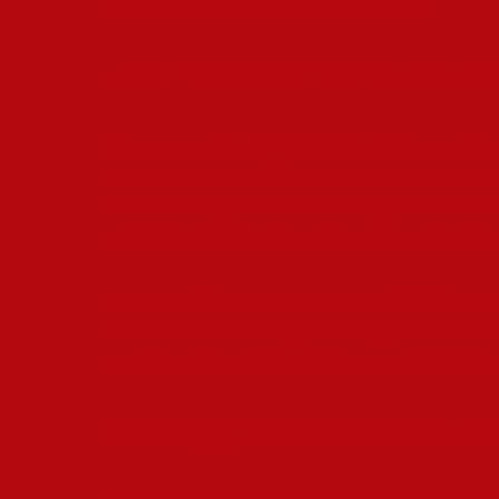
riesce a distinguersi dalla concorrenza.
Un Intenso Tuffo nel C
Il cuore pulsante di 22Bet Casino è la sua sezione
ambiente di un casinò, comodamente da casa tua.
come il blackjack e la roulette a opzioni più mod
professionisti che offrono un’atmosfera autentica
Le tecnologie avanzate utilizzate da 22Bet garant
intuitiva, rendendo l’esperienza di gioco fluida e i
con i croupier e altri giocatori, rendendo il tutto 
Vantaggi di Giocare su 2