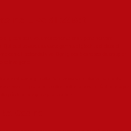
asino Live di 22Bet
 di giochi dal vivo, un’esperienza che ti porta nel vero
 Qui puoi trovare una vasta gamma di giochi, dai classici
erne come il poker dal vivo. Ogni gioco è condotto da croupier
 e coinvolgente.
iscono streaming in alta definizione e un’interfaccia utente
mmersiva. La piattaforma offre inoltre la possibilità di interagire
molto più di un semplice gioco online.
2Bet Casino