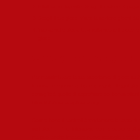
Effettua un deposito: Scegli il metodo di pagame
Scegli il tuo gioco: Visita la sezione giochi dal
Interagisci e gioca: Una volta scelto il gioco, 
gioco.
Consigli e Strategie pe
Per massimizzare la tua esperienza di gioco su 22B
importante conoscere bene le regole di ogni gioco
consiglio è quello di approfittare dei bonus offert
https://bibliotecacapitolare.org/
.
Gestire bene il bankroll è fondamentale: evita di p
vari giochi. Infine, interagisci con i croupier e gli
ma puoi anche imparare nuove strategie e trucchi