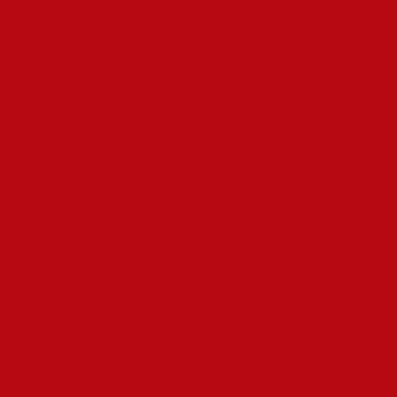
o: Guida Italiana ai
o: Guida Italiana ai
chi un’esperienza coinvolgente, 22Bet Casino è quello che fa
i sapere sui giochi dal vivo offerti da 22Bet, una piattaforma
eparati a scoprire le emozioni dei giochi dal vivo e come 22Bet