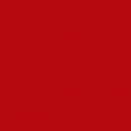
vo che non ha eguali. Con una vasta selezione di giochi,
ly, 22Bet si impone come una delle migliori piattaforme di gioco
t, non c’è scelta migliore di 22Bet per immergerti nei giochi da
 tua avventura!
sul mio smartphone?
Sì, 22Bet fornisce una piattaforma mobile
ue ti trovi.
22Bet accetta una vasta gamma di metodi di pagamento, tra
tovalute.