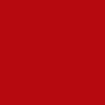
онлайн казино
В мире онлайн казино бонусы играют важную роль,
привлекая новых игроков и удерживая опытных геймеров.
Чтобы получить максимум удовольствия и прибыли от
игры, важно понимать, какие бонусы предлагают
официальные сайты и как их выгоднее всего использовать.
В этой статье мы подробно рассмотрим самые популярные
и выгодные бонусы, доступные на таких платформах.
1. Вводные бонусы:
возможность начать с
большими шансами
Первый бонус, с которым сталкиваются новые игроки, это