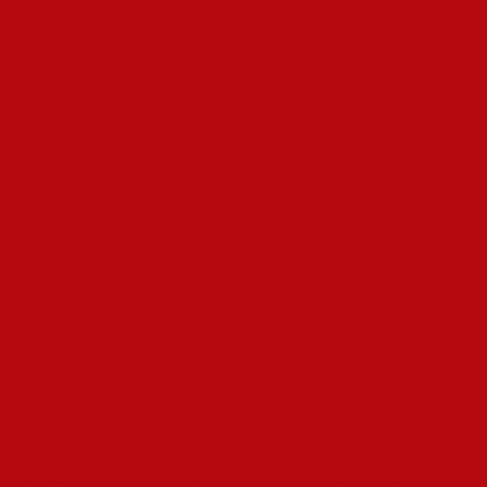
Часто задаваемые вопросы
1. Какие бонусы самые выгодные
для новичков?
Для новичков особенно выгодными являются
приветственные бонусы, так как они позволяют начать игру
с большими шансами, увеличив первоначальный депозит.
2. Что такое условия отыгрыша и
как их учитывать?
Условия отыгрыша — это требование по количеству раз,
которое сумму бонуса или выигрыш от фриспинов нужно
прокрутить в ставках, прежде чем они станут доступными