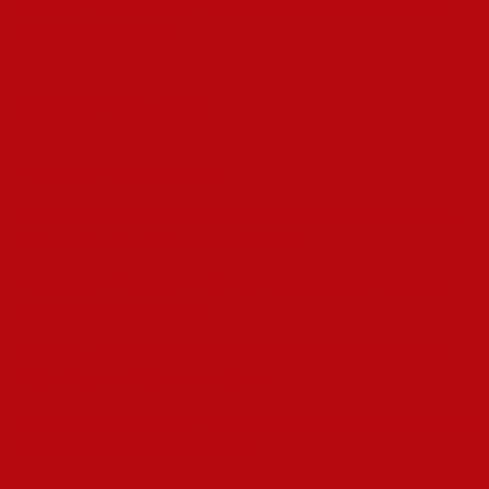
Twin Spin Slot, Play Free swift casino en línea Demo, Game
Review & Top Casinos
Comentários
niksiuname
em
Olá, mundo!
tekfen holding porno ifşa
em
Descubre el Emocionante Juego
de Azar de la Carretera Pollo en España
nft kazan
em
Descubre el Emocionante Juego de Azar de la
Carretera Pollo en España
Floyditecy
em
Entdecken Sie die Welt von Mr Pacho im Top
Online Casino für Schweizer Spieler
Narkolog na dom_qrpi
em
Freezing the Odds: Canada’s Hottest
Ice Fishing Casino Game Online