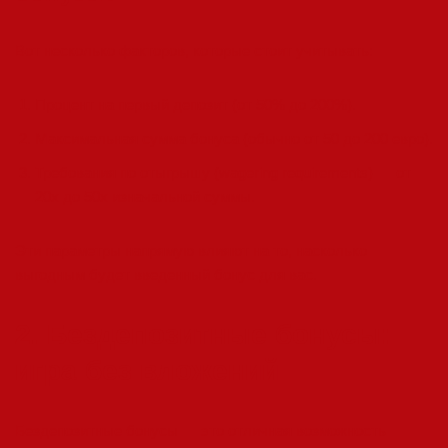
Вот несколько факторов, которые стоит учитывать:
Процент на первый депозит (от 50% до 200%).
Максимальная сумма бонуса (обычно от 50 до 200 евро).
Требования по отыгрышу (wagering requirements) — от
20x до 50x изначальной суммы.
Эти параметры напрямую влияют на то, насколько
выгодным будет введенный бонус для вас.
2. Бездепозитные бонусы:
игра без вложений
Бездепозитные бонусы — это отличная возможность