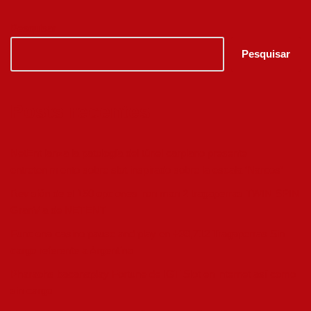
Pesquisar
Pesquisar
Posts recentes
NetEnt lanza la patologí­a del túnel carpiano presente
entretenimiento sobre slot inspirado sobre la escala ‘Narcos’
Revisión de el 150 opciones iron man 2 tragaperras TWIN SPIN
GranVia de NETENT
Funciona casino pause and play en +39,712 Tragaperras Sin
cargo referente a Argentina
Pharaohs bacanaplay Fortune de IGT Slot en internet así­ como
sin cargo