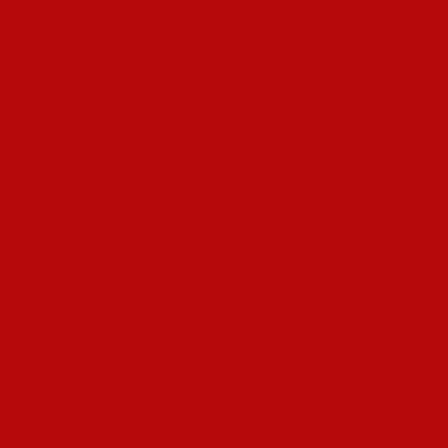
fører til en bedre samlet betting oplevelse.
Konklusion
At vælge det bedste udenlandske casino til sports betting
kræver omhyggelig overvejelse af flere faktorer, herunder
licensering, odds, bonustilbud, betalingsmetoder og
kundesupport. Ved at følge de retningslinjer, vi har gennemgået i
denne artikel, kan du træffe en informeret beslutning, der
sikkerstiller en positiv betting oplevelse. Husk at bruge tid på at
sammenligne forskellige casinoer for at finde det, der passer
bedst til dine behov og præferencer.
FAQ
1. Hvad skal jeg se efter, når jeg vælger et
udenlandsk casino?