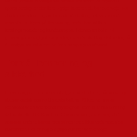
Når du ønsker at vælge det bedste udenlandske casino til
sports betting, er der flere vigtige faktorer, du bør overveje. For
at sikre en sikker og underholdende betting oplevelse er det
essentielt at kigge på licensering, odds, bonustilbud,
betalingsmetoder og kundesupport. I denne artikel vil vi
gennemgå de vigtigste aspekter, som du skal tage højde for, når
du vælger det rette casino for dine sports væddemål.
Forstå licensering og
sikkerhed
Licensering er en af de mest afgørende faktorer, når du vælger
et udenlandsk casino til sports betting. Et kasino, der er
licenseret af en anerkendt myndighed, som fx Malta Gaming
Authority eller UK Gambling Commission, garanterer, at de
opererer under strenge reguleringer og sikkerhedsmæssige
standarder. Her er nogle vigtige punkter at overveje: