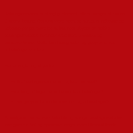
Betalingsmetoder er et vigtigt element, når du vælger et casino
til sports betting. Det skal være nemt og hurtigt at indbetale og
udbetale penge. Sørg for, at kasinoet tilbyder en række
betalingsmetoder, herunder kreditkort, e-wallets og
bankoverførsler. Dette kan hastigheden og gebyrerne ved
udbetalinger vurdere.
Her er nogle ting at tjekke:
Hvilke betalingsmetoder acceptere casinoet?
Hvor lang tid tager det at behandle udbetalinger?
Er der gebyrer forbundet med ind- og udbetalinger?
At vælge et casino med fleksible og hurtige betalingsmetoder
kan gøre din betting oplevelse meget mere tilfredsstillende.