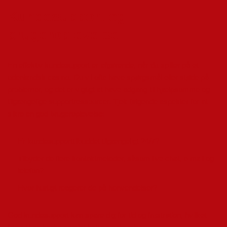
Kundesupport og
brugeroplevelse
En effektiv kundesupport er afgørende, når du spiller på et
udenlandsk casino. Du vil ofte have spørgsmål eller støde på
problemer, og det er vigtigt at have adgang til hjælpsomme og
tilgængelige supportressourcer. Tjek følgende aspekter for at
sikre en god brugeroplevelse:
Er kundesupporttilbuddet tilgængeligt 24/7?
Tilbyder de flere kontaktmetoder, såsom live chat, e-mail og
telefon?
Hvor hurtigt reagerer de på henvendelser?
God kundesupport kan spare dig for tid og frustration, hvilket