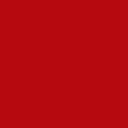
Derudover bør du se på de typer af væddemål, der tilbydes,
såsom live betting, handicap, eller akkumulatorer. Her er nogle
tips til at vælge det rigtige casino baseret på odds:
Find ud af, hvilke sportsgrene casinoet dækker, og om de
tilbyder væddemål på de begivenheder, du er interesseret i.
Sammenlign oddsene på flere casinoer for at finde de bedste
tilbud.
Vær opmærksom på både standardvæddemål og
specialtilbud, såsom oddsboosts.
Ved at følge disse skridt kan du maksimere dine chancer for at
vinde med de bedste odds.
Bonustilbud og kampagner
Når du vælger et udenlandsk casino til sports betting, er det