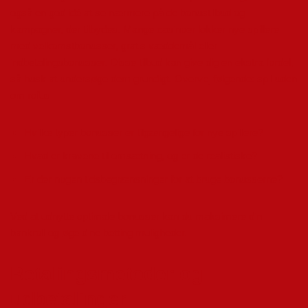
også en god idé at se nærmere på de bonustilbud og
kampagner, der tilbydes. Mange casinoer lokker nye spillere
med velkomstbonusser, gratis væddemål eller
indbetalingsbonusser. Disse tilbud kan give dig en ekstra fordel,
så husk at undersøge dem grundigt. Overvej følgende:
spil uden
om rofus
Hvilke typer bonusser er tilgængelige for nye spillere?
Hvad er kravene til omsætning, og er de realistiske?
Er der nogen tidsbegrænsninger for at bruge bonusserne?
Ved at udnytte optimale bonusser kan du maksimere din
bankroll og øge dine betting muligheder.
Betalingsmetoder og
udbetalinger