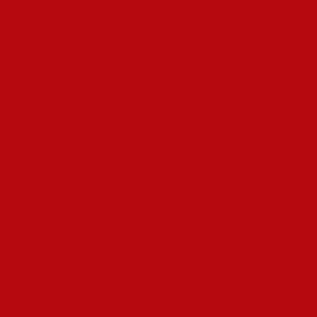
Seçimləri
Azərbaycanda bir çox onlayn kazino platforması, canlı oyunlar
təqdim edir. Oyunçuların bu platformalardan bəzilərini seçərkən
diqqət etməli olduqları amillər aşağıdakılardır:
Lisense:
Oyun platformasının qanuni və lisenziyalı olmasına
diqqət edin.
Ödəniş metodları:
Müxtəlif rahat ödəniş metodlarının
olması, oyunçular üçün müsbət bir faktordur.
İstifadəçi rəyləri:
Başqalarının təcrübələrini öyrənmək,
seçiminizi asanlaşdırar.
Canlı dəstək:
Oyunçuların suallarına dərhal cavab verən bir
müştəri xidməti olması arzuolunandır.