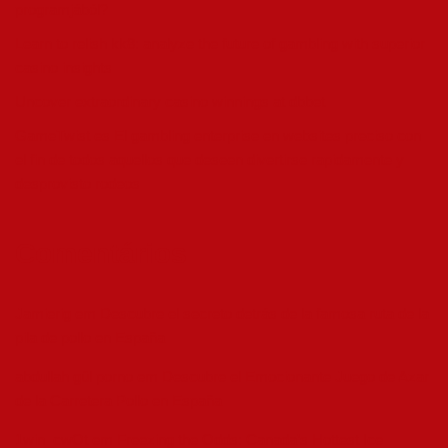
programjából?
Learn to relish kk8: analyze the future of gambling with superior
casino insights
Uncover extraordinary casino winnings at dbbet
GameTwist es El gambling enterprise en websites preciso con
el fin de todos aquellos que deseen divertirse rapidamente y
desprovisto rodeos
Comentários
Jamierig
em
Descubre el secreto detrás de la famosa ruta de la
pila de pollo en España
abdullah gül porno
em
Descubre el Emocionante Juego de Azar
de la Carretera Pollo en España
1win_cwOt
em
Freezing the Odds: Canada’s Hottest Ice