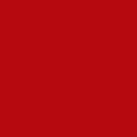
ligne. Les casinos de confiance utilisent des protocoles de
cryptage avancés pour garantir que toutes les informations
sensibles, telles que les coordonnées bancaires et les
informations d’identité, restent sécurisées.
La mise en œuvre de la réglementation RGPD (Règlement
général sur la protection des données) en France oblige
également les casinos à traiter les données des utilisateurs
avec la plus grande attention. Voici quelques éléments qui
montrent comment un casino garantit cette protection :
Utilisation de connexions sécurisées (HTTPS).
Accès limité aux données personnelles par le personnel
autorisé uniquement.
Des politiques de confidentialité clairement définies et
facilement accessibles.