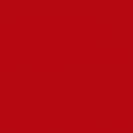
аналогичные явления
Всякий человек особенный в своём восприятии
окружающего мира. Пара индивида, смотрящие за
конкретным событием, способны дойти к кардинально
обратным выводам о происходящем. Подобная
особенность человеческой психики обуславливается
7к
элементами, которые создают индивидуальную панораму
действительности любого из нас.
Индивидуальное
восприятие: откуда
появляется различие
Фундамент различного видения устанавливаются в самом
устройстве собственного сознания. Разум не является