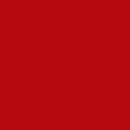
воздействуют на чувственную расцветку событий. 7К
казино деятельность допаминовой механизма
устанавливает склонность к добыче свежести и угрозе,
серотониновой – суммарный душевный фон.
Индивидуальные черты деятельности отделов интеллекта
также сказываются на подход восприятия. Доминирование
левого отдела помогает исследовательскому,
последовательному подходу к происшествиям,
правостороннего – интуитивному, комплексному пониманию.
Эти разности демонстрируются в том, на что личность
направляет взгляд в первую очередь.
Нрав, обладающий естественную базис, решает темп и
интенсивность реакций на явления. Печальная натура
будет глубоко испытывать даже незначительные
трудности, в то время как Жизнерадостный тип скоро
сменится на современные переживания.