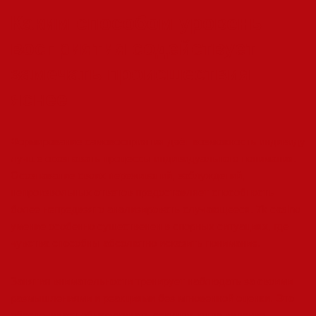
Каким способом уровень
восприятия содействует
замечать происшествия
яснее
Формирование самовосприятия даёт возможность индивиду
лучше осознавать процессы индивидуального понимания.
Осознавание своих переживаний, заблуждений,
непроизвольных ответов предоставляет способность
более непредвзято анализировать случающееся. 7k casino
умение особенно существенен в спорных ситуациях, где
чувства способны абсолютно исказить понимание.
Занятия внимательности тренирует наблюдать за своими
размышлениями и реакциями без мгновенной оценки. Это
обеспечивает обнаруживать секунду, когда видение