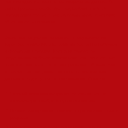
наши догадки, и отвергать противоречащие данные. 7k
casino процесс способствует поддерживать внутри
находящуюся соответствие панорамы мира, но искажает
объективность понимания.
Эвристика получения направляет к преувеличению
вероятности явлений, о которых мы постоянно получаем
информацию в сводках. Крушения самолётов
представляются более возможными, чем транспортные
происшествия, хотя статистика указывает об ином. Наш
интеллект рассматривает риски не по фактическим
данным, а по доступности припоминания образцов.
Якорный механизм вынуждает основываться на
изначальную приобретённую информацию
Промах планирования приводит к принижению срока и
ресурсов
Предубеждение уцелевшего искажает оценку