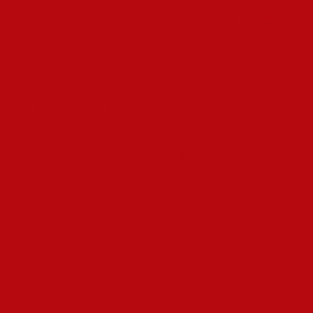
стартует деформироваться под воздействием эмоций или
стереотипов. Индивид получает возможность сделать
перерыв и пересмотреть собственное настрой к явлению.
Самоанализ помогает анализировать минувший практику и
понимать, которые причины сказались на собственное
восприятие специфических обстоятельств. Это знание
можно использовать для исправления грядущих откликов и
более точной рассмотрения современных событий.
Осмысление различий как
дорога к развитию эмпатии и
терпимости
Понимание личностности понимания открывает дорогу к
осознанию альтернативных личностей. Когда мы осознаём,