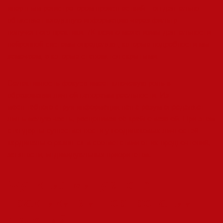
инертным регистратором происшествий – он деятельно
объясняет входящую информацию через фильтр
полученного практики. 7К казино механизмы деятельности
нейронной системы определяют, которые подробности мы
замечаем, а которые становятся скрытыми.
Селективность фокуса имеет ключевую роль в
образовании личной панорамы реальности. Из
масштабного струи информации наше разум определяет
лишь малую часть, расценивая её крайне важной. При этом
стандарты существенности у неодинаковых личностей
кардинально разнятся в соответствии от их предпочтений,
занятости, индивидуальных приоритетов.
Функция минувшего
практики в интерпретации
явлений