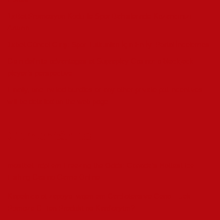
1xBet Promosyon Kodu ile Spor Bahislerinde Kazancınızı
Arttırın
1xbet Güncel Giriş: Spor Tutkunları İçin En İyi Portal İncelemesi
Gain definite advantages at Supraplay Casino: a blackjack
player’s perspective
Finally, one invited bundles or any other private put incentives
will be detailed on the web page
Comentários
mostbet_rdpl
em
Freezing the Odds: Canada’s Hottest Ice
Fishing Casino Game Online
Kapelnica ot zapoya_wqen
em
Cardiotensive Cena – Jak
Pomoże Ci Ten Produkt na Kardiorytm?