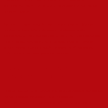
восприятие, так и стеснять его границами коллективных
предрассудков.
Авторитет также воздействует на восприятие. Мнение
профессионала или почитаемого индивида может
кардинально трансформировать наше настрой к явлению.
При этом мы регулярно не осознаём, в какой степени
мощно чужая оценка воздействовала на образование
собственного индивидуального мнения.
Природные и нервные
характеристики видения
Природные черты интеллекта всякого индивида формируют
неповторимую фундамент для понимания
действительности. Различия в работе передатчиков