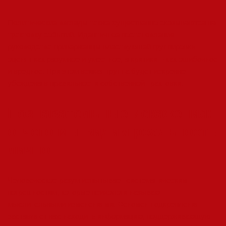
Политические взгляды также существенно сказываются на
трактовку событий. Идентичное постановление
руководства приверженцы властвующей группировки
оценят как разумное и уместное, а критики – как ошибочное
и вредное. При этом всякая группа будет искренне
убеждена в правильности собственной трактовки.
Познавательные искажения:
отчего мы видим реальность
лично
Человеческое разум испытывает систематическим
погрешностям, которые психологи называют
мыслительными изменениями. Феномен подкрепления
заставляет нас находить информацию, поддерживающую