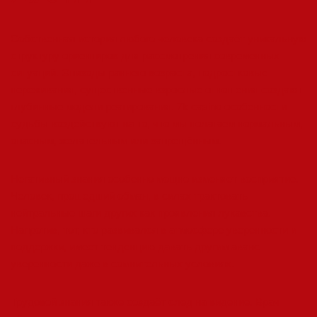
Собственная история любого человека создаёт уникальную
структуру ориентиров для рассмотрения современных
ситуаций. Эпизоды раннего возраста, подростковые
переживания, существенные взрослые отношения создают
глубинные модели реагирования. 7k casino особенности
судьбы воздействуют на то, что мы полагаем нормальным,
опасным, желательным или запрещённым.
Негативный знания особенно мощно изменяет восприятие.
Человек, прошедший обман, в силах трактовать
нейтральные шаги других как проявления лукавства.
Напротив, тот, кто развивался в атмосфере уверенности и
поддержки, имеет тенденцию давать другим аванс
уверенности даже в сомнительных условиях.
Трудовой знания также создаёт след на видение. Врач