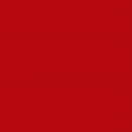
что наша трактовка происшествий не представляет собой
единственно возможной, становится проще принимать
другие позиции. казино 7к осмысление формирует основу
для конструктивного общения и преодоления противоречий.
Понимание совершенствуется через попытки понять
порядок видения другого личности. Вместо того чтобы
считать внешнее мнение ошибочным, можно стремиться
воссоздать ряд мыслей, которая к нему подвела. Это
практика расширяет наши индивидуальные возможности
видения.
Снисходительность к различиям в видении не
подразумевает отвержение от индивидуальных взглядов.
Речь идёт о допущении возможности иных личностей
видеть мир лично и о готовности познавать у подобных
отличий. Вариативность подходов понимания обогащает
наше осмысление действительности и открывает