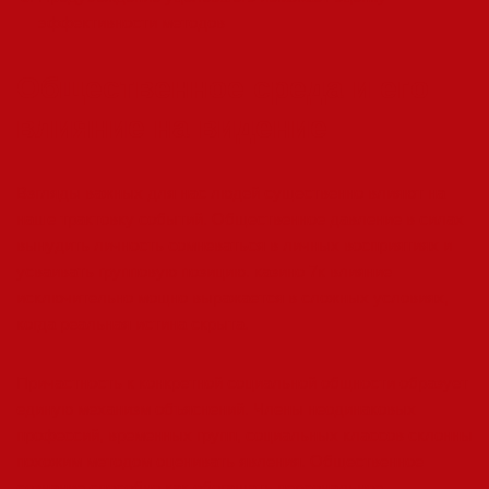
эффективности методов
Общественное среда и его
влияние на видение
Взгляды важных для нас людей существенно влияют на
наше трактовку событий. Общественное давление в силах
вынудить личность сомневаться в личных восприятиях и
усваивать групповую позицию. казино 7к влияние
исключительно мощно выражается в сложных условиях,
когда реальная истина скрыта.
Причастность к конкретной социальной общности образует
единую механизм объяснений. Члены неодинаковых
профессий, временных групп, социальных классов склонны
похожим методом оценивать явления. Общественное
сознание способно как обогащать персональное