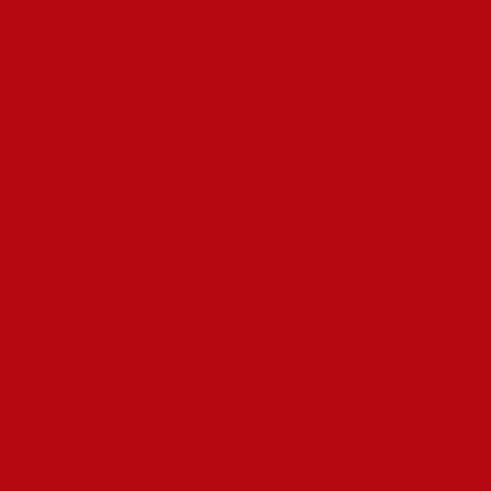
обнаружит в произвольном человеке симптомы
заболевания, проектировщик обратит внимание на
конструктивные черты постройки, а эксперт увидит
неречевые проявления в поведении партнёра.
Каким образом чувства
раскрашивают наше видение
действительности
Эмоциональное положение существенно влияет на
объяснение происходящих явлений. В прекрасном
настроении мы предрасположены воспринимать
реальность в оптимистичных цветах, открывать
положительные стороны даже в неприятных
обстоятельствах. казино 7к настроение может
трансформировать рядовой время в праздник или,
напротив, заставить понимать нейтральные события как