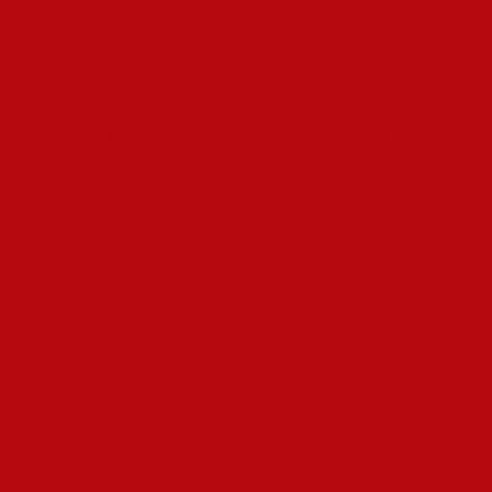
Эффект личных приоритетов
и верований на точку зрения
Структура приоритетов служит глубинным ориентиром,
решающим наше позицию к событиям. То, что один человек
считает существенным достижением, иной в силах
понимать как бесполезную потерю периода. 7К казино
приоритеты формируются под воздействием семьи,
образования, культурной окружения и собственных
раздумий.
Вероисповедальные и философские взгляды создают
сильные фильтры понимания. Духовный личность может
объяснять произвольное совпадение как знак свыше, в то
время как безбожник найдёт ему рациональное
обоснование. Материалист и идеалист неодинаково
рассмотрят идентичные социальные тенденции.