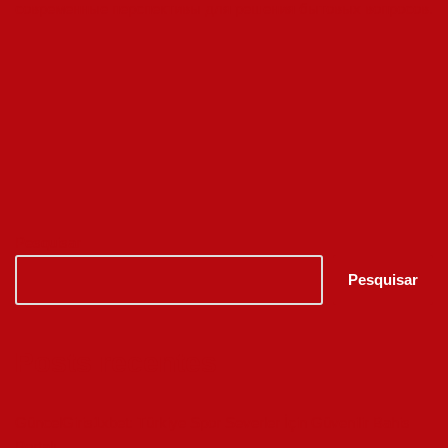
современные перспективы для решения бытовых вопросов.
Pesquisar
Pesquisar
Posts recentes
GüncelGiris1xbet: Türkiye Spor Severler İçin Güvenilir Bahis
Portalı