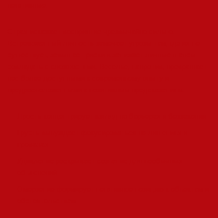
негативные.
Страх искажает восприятие чрезвычайно сильно.
Встревоженный личность замечает угрозы там, где их не
существует, завышает риски и занижает личные шансы
совладать с сложностями. Веселье, напротив, превращает
нас более доступными к современному опыту и
предрасположенными к позитивным предсказаниям.
Ярость концентрирует взгляд на барьерах и беззаконии
Грусть вынуждает фокусироваться на лишениях и
провалах
Удивление раскрывает сознание для необычных
объяснений
Омерзение формирует негативное позицию к объектам и
обстоятельствам