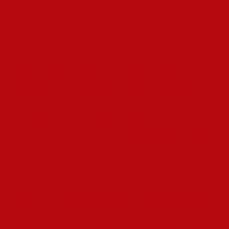
антиципация трансформаций
влияет на состояние
Антиципация, или предугадывание грядущих происшествий
Admiral X, является сильным фактором, воздействующим
на чувственное самочувствие человека. Когда мы
предвкушаем положительных перемен и продвижения в
развитии, это стимулирует центры удовольствия в мозге
еще до фактического получения плода. Этот механизм
раскрывает, зачем планирование и ожидание могут давать
почти столько же удовольствия, сколько и само получение
задачи.
Ученые выявили, что позитивные ожидания активируют
выработку нейромедиатора и гормона удовольствия, что
улучшает состояние и увеличивает общий повседневный
потенциал. Личности, которые уверены в шанс позитивных