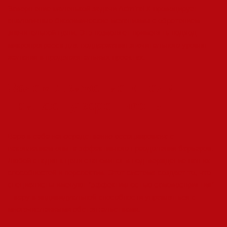
Завершение маленькой задачи Admiral X провоцирует
аналогичные биохимические механизмы с обретением
значительной цели. Это позволяет применять подход
микропрогресса для поддержания значительного уровня
желания в продолжительных проектах.
Зачем движение к цели
придает уверенность
Вера в себе непосредственно ассоциирована с
накоплением опыта эффективного преодоления барьеров.
Любой стадия к цели становится в подтверждение наших
способностей и перспектив. Этот система создает то, что
специалисты именуют “эффективностью самовосприятия”
– веру в индивидуальной способности управляться с
многочисленными обстоятельствами.