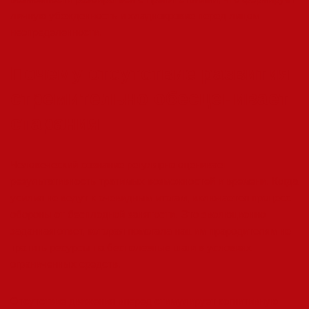
личную убежденность и хладнокровие перед лицом
неопределенности.
Почему отсутствие развития
стремительно обесценивает
старания
Человеческий сознание регулярно оценивает
результативность тратимых возможностей и времени. Когда
усилия не ведут к очевидным итогам, включается процесс
обороны от бесплодной занятости. Это эволюционно
заданная ответ, которая помогала нашим прародителям не
тратить ресурсы на бесполезные шаги в условиях
ограниченных средств.
Отсутствие движения вперед стимулирует когнитивную