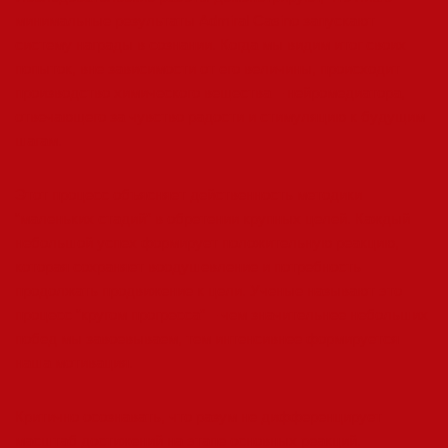
минимальные результаты
Admiral Casino
запускают
систему награды в сознании. Когда мы видим итог своих
попыток, вне зависимости от его величины, происходит
производство химического вещества – нейромедиатора,
отвечающего за чувство радости и стимуляцию к будущим
шагам.
Этот процесс объясняет действенность методики
“маленьких стадий” в обретении крупных целей. Каждый
небольшой успех формирует положительную реакцию,
которая сохраняет воодушевление и потребность
продолжать продвижение к цели. Ученые называют это
процесс “кругом прогресса” – чем значительнее небольших
побед мы завоевываем, тем интенсивнее формируется
наша мотивация.
Критично осознавать, что разум не дифференцирует
масштаб достижений на этапе основных реакций.