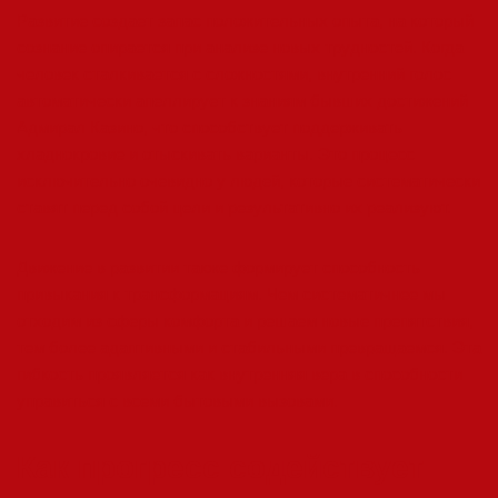
Развитие создает запас положительных опыта, на который
сознание опирается при анализе новых трудностей. Когда
человек сталкивается с сложностями, внутренний голос
автоматически апеллирует к знаниям бывших достижений
Адмирал Казино, что способствует поддерживать
хладнокровие и отыскивать варианты. Это процесс
исключительно очевидно у людей, которые систематически
ставят перед собой цели и результативно их реализуют.
Движение в развитии также формирует способность
привыкания к трансформациям. Чем систематичнее мы
отходим из сферы комфорта и решаем новые препятствия,
тем более адаптивными и стабильными превращаемся. Эта
гибкость проявляется как внутренняя вера в способности
управиться с всеми бытовыми вызовами.
Как прогресс содействует