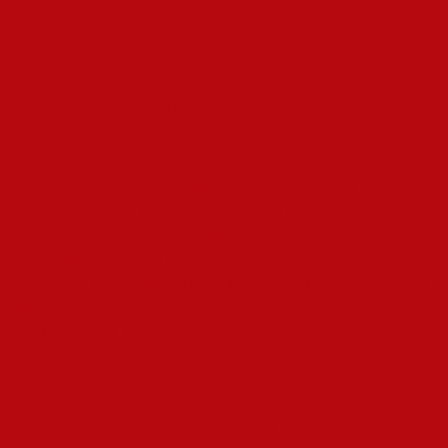
переоценку значимости занятости. Сознание начинает
искать параллельные способы обретения целей Адмирал Х
или вообще ставит под сомнение значимость поставленных
задач. Этот механизм идет параллельно снижением
желания, ухудшением концентрации и поэтапной потерей
увлеченности к активности.
Особенно быстро снижение ценности случается в
обстоятельствах, когда личность сравнивает свои
результаты с успехами других людей. Коллективное
сравнение усиливает ощущение безрезультатности
собственных усилий и может привести к полному отказу от
деятельности, даже если реально развитие присутствует,
но происходит постепеннее ожидаемого.
Как научиться обнаруживать
индивидуальное движение