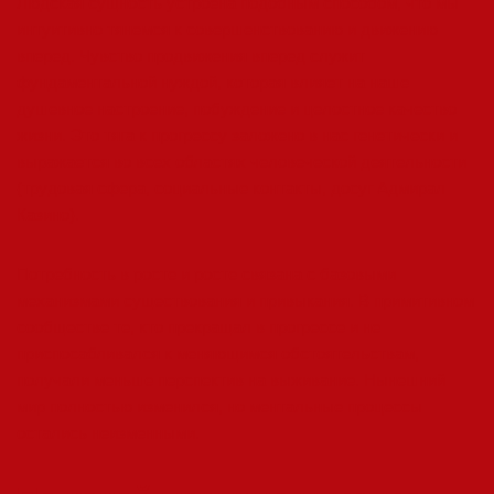
Людская сущность устроена подобным способом, что мы
интуитивно тянемся к совершенствованию и движению
вперед. Чувство продвижения вперед служит
фундаментальной нуждой, которая влияет на наше
душевное настроение, побуждение и целостное качество
жизни. Это тяга к прогрессу заложено в нас генетически и
выражается во всех областях человеческой деятельности
(трудовая сфера, социальные контакты, досуг Адмирал
Казино).
Потребность в росте и росте связана с базовыми
механизмами существования и привыкания. В примитивном
сообществе те, кто прекращал в прогрессе и не
приспосабливался к меняющимся обстоятельствам,
получали меньше перспектив на выживание. Нынешний
мир полностью изменился, но ментальные процессы
остались неизменными.