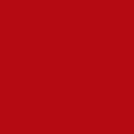
Формирование способности распознавания развития
требует сознательного метода и постоянной тренировки.
Многие личности не замечают личного совершенствования
из-за явления приспособления – сознание адаптируется к
новому показателю способностей и перестает
интерпретировать его как результат. Для устранения этого
явления нужно применять внешние способы отслеживания
и размышления.
Ведение записей достижений Admiral X помогает
документировать только небольшие победы и создавать
объективную образ движения вперед. Систематическая
фиксация завершенных миссий, решенных трудностей и
обретенных способностей позволяет обнаружить
тенденцию роста, которая может быть невидима в
будничной рутине.