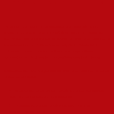
удерживать увлеченность к
делу
Рутинность и недостаток видимых достижений скоро
влекут к потере интереса к любой активности. Развитие
выступает как органичный катализатор заинтересованности
и вовлеченности. Всякое новое результат Адмирал Х
открывает новые горизонты шансов и поддерживает
энергичное исследование специализированной сферы.
Ключевые методы поддержания заинтересованности через
развитие включают:
Установление переходных целей, которые формируют
чувство непрерывного продвижения.
Отслеживание показателей и параметров для
демонстрации роста.