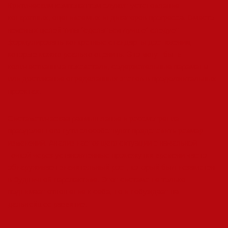
Критическим компонентом служит установление
конкретных, оцениваемых индикаторов прогресса. Вместо
неясных целей типа “сделаться лучше” следует
формулировать конкретные стандарты достижения,
которые можно реально оценить. Это могут быть
количественные показатели, содержательные перемены
или достижение определенных этапов в продолжительных
проектах.
Систематическая размышление и рассмотрение
преодоленного пути способствуют представить размер
изменений. Анализ настоящего ситуации с начальной
точкой через установленные промежутки времени часто
обнаруживает значительный рост, который был незаметен
в будничной перспективе. Этот система не только
поднимает отношение к себе, но и побуждает на
дальнейшее развитие.