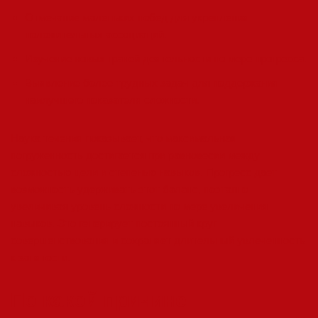
Отмечание маленьких побед для укрепления
положительных ассоциаций.
Изучение новых граней деятельности по мере прогресса.
Выявление более трудных задач для поддержания
наилучшего показателя сложности.
Наука течения показывает, что максимальная
погруженность достигается при равновесии между
сложностью цели и степенью навыков. Прогресс дает
возможность удерживать этот баланс, поэтапно
увеличивая уровень сложности по мере увеличения
навыков. Это генерирует постоянный круг
совершенствования и сохраняет длительный увлеченность
к занятости.
По какой причине