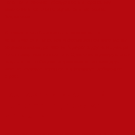
талантах, утрачивает убежденность в перспективу
изменений и постепенно окунается в настроение
безразличия.
Исключительно болезненно осознание застоя
испытывается в нынешнем информационном мире, где мы
регулярно видим достижения Адмирал Х других индивидов
через коммуникационные сети. Сравнение индивидуальных
результатов с победами окружающих интенсифицирует
чувство неудовлетворенности и формирует добавочное
стресс.
Как даже минимальный
прогресс поддерживает
мотивацию
Исследовательские работы демонстрируют, что лишь