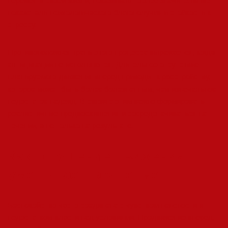
перемен в своей жизни, показывают более значительные
показатели психологического благополучия и стойкости к
стрессу.
Противоположная грань этого процесса выражается, когда
антиципации не исполняются. Длительное отсутствие
планируемого движения вперед приводит к расстройству,
которое может быть более болезненным, чем изначальное
недостаток надежд. В связи с этим важно формировать
реалистичные предвосхищения и сосредотачиваться на
течении, а не только на результате.
Как ощущение движения
уменьшает волнение
Беспокойство часто соединена с чувством неясности и
недостатком власти над условиями. Продвижение вперед,