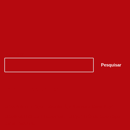
Pesquisar
Pesquisar
Posts recentes
1xbet Apk İndir: Spor Tutkunları İçin Kesintisiz Bahis Keyfi
1xbetmobilindir.com İncelemesi: Türkiye’nin Önde Gelen Spor
Bahis Platformu