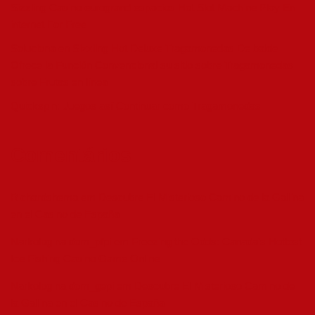
Sizzling Casino eurogrand espacios Hot Slot Machine Play En
internet For Free
Soluciona en Sizzling Hot Deluxe Tragamonedas De balde
Ofrece la Función Convencional su sitio sobre Tragamonedas
sobre Frutas en línea
Quickspin: Juegos así­ Continuar como Tragamonedas
Comentários
Richardshema
em
Descubre El Misterioso Camino de la Gallina
en el Casino de España
Narkolog na dom_pfpi
em
Freezing the Odds: Canada’s Hottest
Ice Fishing Casino Game Online
Narkolog na dom_gepi
em
Descubre El Misterioso Camino de
la Gallina en el Casino de España