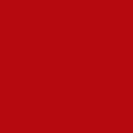
По какой причине чувство
остановки порождает
внутренний дискомфорт
Остановка в любой направлении жизни оценивается нашим
разумом как угроза стабильности. Когда мы осознаем, что
топчемся на месте, запускаются древние системы тревоги,
которые сигнализируют о необходимости трансформаций.
Этот беспокойство проявляется на телесном этапе через
выброс веществ давления, что приводит к деградации
состояния и падению энергетического настроя.
Специалисты указывают, что продолжительное отсутствие
развития может повлечь к формированию угнетенных
состояний. Мозг интерпретирует стагнацию как признак
провала, что активирует каскад отрицательных чувств и
самооценки. Индивид приступает колебаться в своих