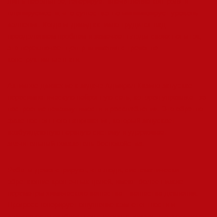
лишь небольшое, генерирует впечатление контроля и
планируемости, что существенно минимизирует уровень
волнения. Когда индивид активно трудится над
преодолением проблем и замечает плоды своих попыток,
это переключает центр внимания с тревог на
конструктивные шаги.
Активное движение к задаче Адмирал Казино запускает
парасимпатическую нейронную сеть, которая управляет за
настроение невозмутимости и расслабления. Это обратно
фазе постоянного напряжения, который запускает
возбуждающую нервную систему и удерживает
значительный показатель беспокойства.
Работы демонстрируют, что люди, систематически
обретающие крошечных целей, имеют более низкие
параметры химического вещества – вещества давления.
Прогресс генерирует ощущение компетентности и
возможности разбираться с препятствиями, что формирует