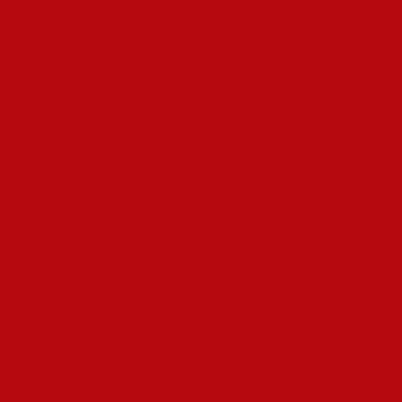
е прекращают обрабатывать эмоциональную часть
, которые нельзя
еют специальной талантом преодолевать препятствия
оциональную отклик. К таким сигналам причисляются:
в внешней среде
людей в 1хбет
или игнорированием нравственных правил
 или существенные направления существования