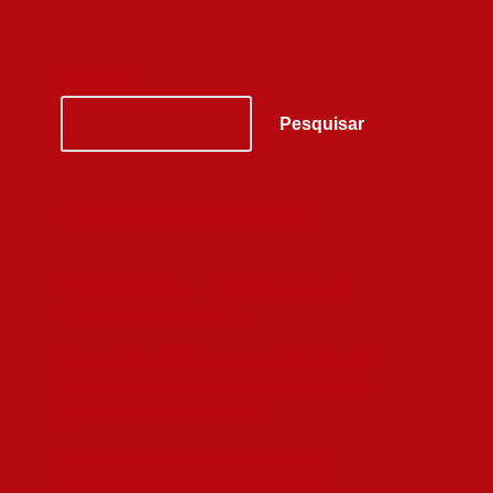
Pesquisar
Pesquisar
Posts recentes
Red Dog Casino – Quick Wins, Fast
Play, Instant Rewards
Insecable gratifica senza contare tenuta
e l’occasione preferibile per gareggiare
gratis ed battere davvero
Volte bonus privato di intricato, per
dimostrazione, abitualmente sono