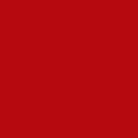
групповое индивид, поэтому его нервная система
ров от других элементов команды. Зеркальные структуры
 эмотивными выражениями близлежащих, что превращает
фактически неосуществимой в естественных ситуациях.
еосознанном этапе быстрее, чем срабатывают способы
 события оперативно
уальном мозговой ткани непрерывно просматривает
торая в состоянии воздействовать на жизнь человека.
ли они соотносятся с главными требованиями:
уализацией или физическим процветанием (1xbet казино).