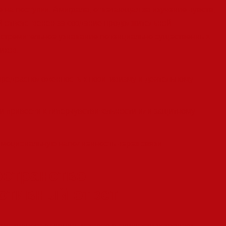
 на поступки. Амигдала, отвечающая за изучение чувств,
ый ответственен за создание продолжительной
 стремительное узнавание потенциально существенных
иков.
едрасположенность к позитивизму и деятельному
 привести к гиперчувствительности или защитному
эмоциональную наполненность через связи
остранство
отивный ответ
эмотивного влияния, которое в сущности устраняет