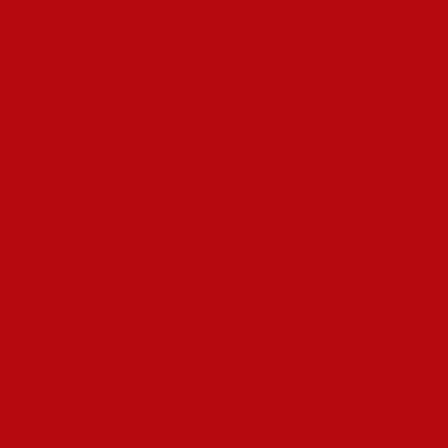
есс, групповые расчеты и этнические правила постоянно
ая стремления дистанцироваться от группового мнения
о по себе противоречит состоянию безразличия.
ства создаёт постоянный поток факторов, каждый из
увственную отклик, как в 1хбет. Коллективные
льное контакт строят интенсивный чувственный фон, в
вается деятельным действием, нуждающимся больших
личные воздействия со
насыщенность
ых раздражителей приводит к созданию к ним
анного отклика и связного обучения. То, что изначально