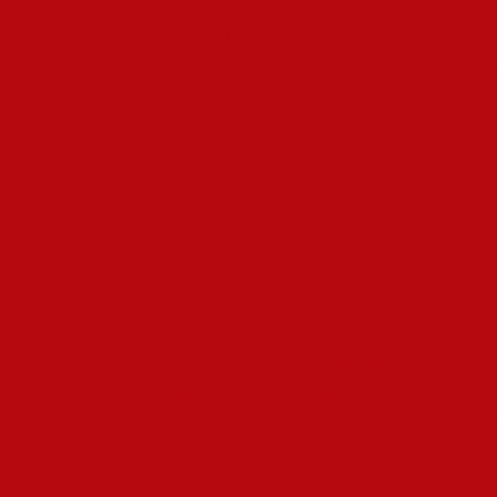
Когнитивные перекосы также влияют на осозн
переоценивать вероятность и ценность плохи
отражению даже на далекие риски. Этот проц
способствовал выживанию, но в актуальном 
удерживать эмоциональную нейтральность.
Место личного переж
ответа
Предыдущие чувства строят эмотивную план х
событий. Мучительные или чрезвычайно знач
спонтанно активирующие эмоциональные реак
В 1xbet казино это становится почвой для б
безразличие нереальным в особых контекстах
Процессы запоминания организованы подобн