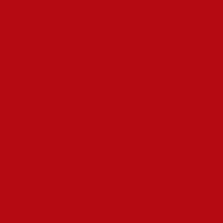
Исторически индивид совершенствовался как 
настроена на принятие чувственных индикато
машинально запускаются при созерцании за
совершенную изоляцию от сторонних эмоций 
Чувственное инфицирование происходит на н
разумного управления.
Из-за чего значимые
привлекают фокус
Система определения приоритетов в индивид
близлежащую пространство в охоте фактов, ко
Эпизоды приобретают высокий значимость, ес
защищенностью, взаимоотношениями, самоакт