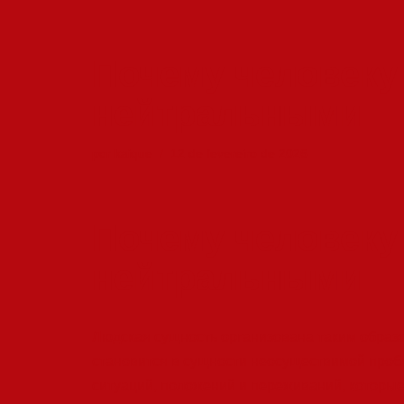
Pular
Почему человеку
para
o
нейтральными
conteúdo
por
kaique
12 de fevereiro de 2026
Почему человеку
нейтральными
Людская сущность организована таким образ
становится в сущности неосуществимой проб
ситуаций, положений и переживаний, которые