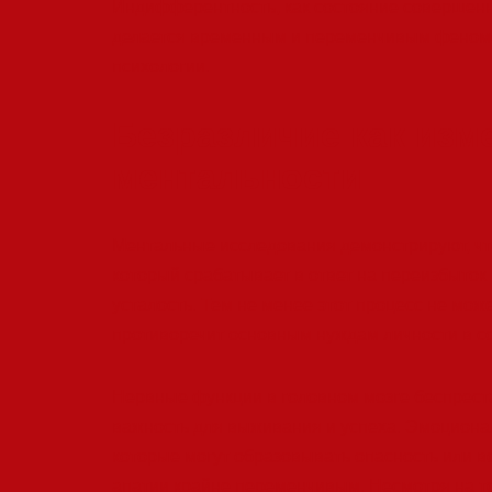
Индифферентность, как состояние совершенн
делается временным и переменчивым феноме
психологии.
Безразличие как из
ментальности
Ментальные исследования демонстрируют, чт
который срабатывает в ответ на переизбыток
усталость. Тем не менее этот процесс не може
противоречит основным нуждам личности в с
Нервные функции в головном мозге беспрест
важность для выживания и успеха. Эмоциона
которые могут образовывать опасность или в
апатии крайне переменчивым. Несмотря на то