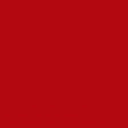
 тяжело оставаться
 тяжело оставаться
ом, что совершенная чувственная нейтральность
лемой. Каждый день мы сталкиваемся с множеством
 непременно провоцируют те или прочие реакции.