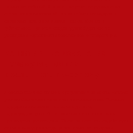
понимание событий. Аналогичное решение руководства
сторонники управляющей партии поймут как мудрое и
своевременное, а противники – как ошибочное и
губительное. При этом каждая группа будет честно
убеждена в корректности собственной интерпретации.
Когнитивные изменения:
почему мы видим
реальность по-своему
Людское сознание склонно к регулярным ошибкам, которые
учёные обозначают когнитивными искажениями. Феномен
поддержки заставляет нас искать данные,
подтверждающую собственные гипотезы, и отвергать
противоречащие сведения. 7k casino механизм содействует
сохранять внутри находящуюся гармонию панорамы