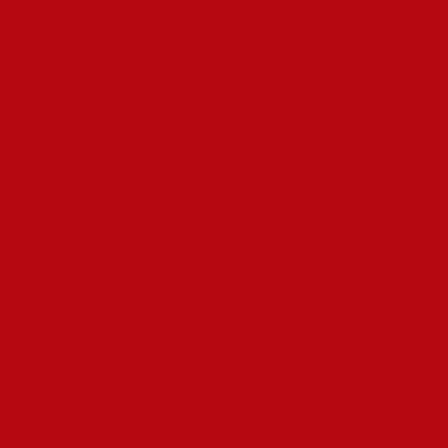
реальности, но деформирует беспристрастность
восприятия.
Способ доступности направляет к преувеличению
возможности явлений, о которых мы постоянно узнаём в
сообщениях. Авиационные происшествия представляются
более реальными, чем дорожные катастрофы, хотя
показатели указывает об обратном. Наш интеллект
рассматривает опасности не по действительным
информации, а по простоте вспоминания образцов.
Базовый механизм заставляет основываться на
начальную полученную данные
Погрешность планирования ведёт к занижению периода
и ресурсов
Предубеждение уцелевшего нарушает анализ
результативности стратегий