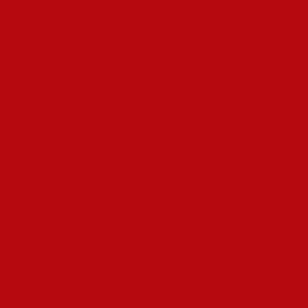
эмоциональную расцветку событий. 7К казино активность
допаминовой механизма устанавливает склонность к
добыче свежести и угрозе, серотониновой – общий
чувственный настрой.
Индивидуальные характеристики работы частей
интеллекта также воздействуют на подход понимания.
Превосходство левостороннего отдела помогает
разборному, рациональному подходу к явлениям,
правостороннего – интуитивному, полному восприятию. Эти
отличия проявляются в том, на что личность обращает
взгляд в начальную степень.
Характер, имеющий биологическую основу, решает
быстроту и силу реакций на события. Меланхолик будет
серьёзно испытывать даже незначительные трудности, в то
время как сангвиник скоро перейдёт на новые ощущения.