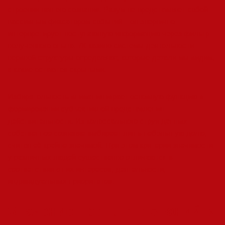
строении нашего сознания. Разум не представляет собой
пассивным фиксатором событий – он энергично
интерпретирует поступающую информацию через фильтр
полученного опыта. 7К казино системы деятельности
нервной структуры определяют, которые детали мы видим,
а какие остаются скрытыми.
Избирательность внимания играет основную функцию в
формировании субъективной представления
действительности. Из колоссального струи данных
собственное сознание выбирает лишь небольшую долю,
считая её крайне значимой. При этом критерии значимости
у различных людей существенно отличаются в
соответствии от их интересов, деятельности,
индивидуальных приоритетов.
Значение прошлого знаний в