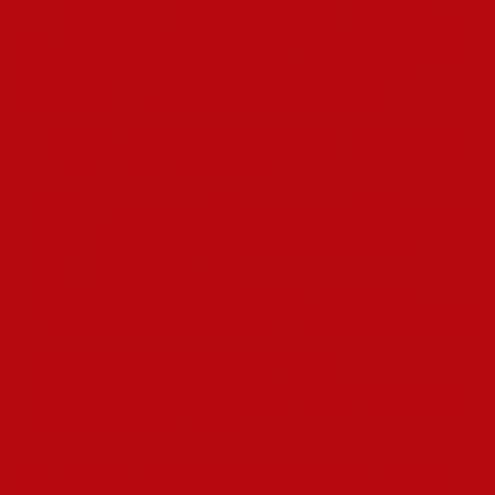
özel hoş geldin bonuslarının yanı sıra, mevcut kullanıcılara
yönelik çeşitli promosyonlar empieza turnuvalar bulunmaktadır.
Bu teklifler, kullanıcıların daha fazla kazanç elde etmesini ve
oyundan daha fazla keyif almasını sağlamaktadır.
Bu kategori, sürekli güncellenmektedir ve içerisinde durante
çok oynanan oyunları barındırır.
PinCo, kullanıcılarına çeşitli para yatırma yöntemleri sunarak
your ex kesimden oyuncunun rahat bir şekilde işlem
yapabilmesine olanak sağlar.
Ayrıca, kullanıcılar bu platformlar aracılığıyla müşteri
hizmetlerine ulaşarak sorunlarını hızlı bir şekilde iletebilmekte
ve çözüm arayışında bulunabilmektedirler.
Eğlence ve kazanç arayan herkes için PinCo, benzersiz bir
deneyimin kapılarını açıyor.
PinCo bahis empieza casino sayfasına üye olan kullanıcılar,