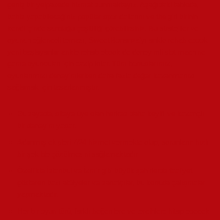
geniş bir yelpazede hizmet sunmaktayız. Aşağıdaki tabloda,
bahis yapabileceğiniz popüler spor dallarını ve the girl birinin
kendi içinde sunduğu çeşitliliği görebilirsiniz. Bu stratejiler ve
oyunun eğlenceli teması, Sweet Bonanza’yı ankle rehab ebook
yeni başlayanlar ankle rehab ebook de deneyimli slot machine
game oyuncuları için cazip kılar. Tüm bonuslarımız,
oyunlarımızı deneyimlerken daha fazla değer kazanmanızı
sağlamak için tasarlanmıştır.
Bu sayede, siteye üye olan herkes daha keyifli ve kazançlı
bir deneyim yaşar.
Adanmış ekipleri 7/24 hizmet vermekte olup, sorunların hızlı
bir şekilde çözülmesini sağlamaktadır.
Özellikle İstanbul ve İzmir gibi büyük şehirlerde faaliyet
gösteren bazı atölyeler ve sanatçılar, bu konuda çalışmalar
yapmaktadır.
Her bir oyun türü, farklı beğenilere ve tercihlere hitap edecek