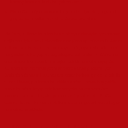
kazanç fırsatları ile dikkat çekmektedir.
Pinco Casino’ya sorunsuz bir şekilde erişmek için güncel
giriş adresini kullanmak child derece önemlidir.
Platform, kullanıcıların kesintisiz bir oyun deneyimi yaşamasını
sağlamak için sürekli güncellenir empieza optimize edilir. Ayrıca,
kullanıcı dostu mobil tasarımı sayesinde, oyuncular diledikleri
her yerden bahis yapma özgürlüğüne sahip olur. PinCo’nun en
önemli özelliklerinden biri, müşteri odaklı hizmet anlayışıdır.
Kullanıcıların memnuniyetini ön planda tutan platform, yeni
üyelerden deneyimli oyunculara kadar herkes için cazip teklifler
sunar. Üyeler, platforma katıldıkları andan itibaren hoş geldin
bonuslarından, kayıp iade kampanyalarına empieza özel
turnuvalara kadar birçok ayrıcalıktan faydalanabilir. PinCo
Casino, lisanslı bir kumar platformu olarak güvenli ve adil oyun
hizmeti sunmaktadır.
Pinco’nun Zengin Oyun