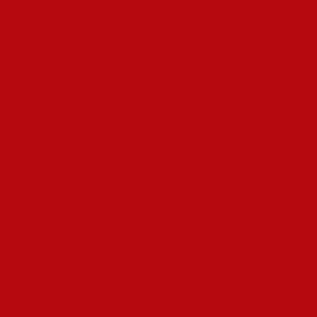
kazançlarınızı da maksimize edebilirsiniz. Kullanıcılar, 7/24
erişebilir canlı destek hizmeti sayesinde herhangi bir sorun
yaşadıklarında hızlıca çözüm bulabilmektedir. Destek ekibi,
profesyonel empieza dost canlısı tutumlarıyla kullanıcı
memnuniyetini en üst seviyede tutmaya çalışmaktadır.
Canlı Casino Oyunları Pinco
Türkiye’de online bahis” “dünyasında kendine sağlam bir yer
edinen Pinсo, kullanıcı dostu arayüzü ve zengin içerikleriyle fark
yaratıyor. Spor bahislerinden canlı casinoya kadar geniş bir
oyun yelpazesi sunan platform, hem en yeni başlayanlar hem
de deneyimli oyuncular için ideal bir tercih haline geliyor. Pinco,
oyuncularına kesintisiz ve hızlı müşteri destek hizmetleri
sunarak sorunsuz bir online casino deneyimi yaşatır. Pinco,
Türkiye’deki oyunculara hitap eden kapsamlı bir casinos oyun
yelpazesi sunar. Eğlenceli vakit geçirirken kazanç elde etmek
isteyenler için hem şans oyunları hem de strateji gerektiren