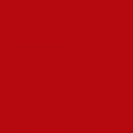
Olunur?
Pinco Casino, üyelerine çeşitli bonuslar ve promosyonlar
sunarak oyun deneyimlerini daha da zenginleştirir. Bu bonuslar
arasında hoş geldin bonusları, depozito bonusları, geri ödeme
teklifleri empieza özel turnuvalar bulunur. Her bir bonusun
kullanım şartları empieza çevrim koşulları, bonus türüne göre
değişiklik gösterir. Yukarıdaki tabloda da görülebileceği üzere,”
“çeşitli para yatırma yöntemleri mevcuttur ve her bir yöntemin
farklı minimum ve maksimum limitleri bulunmaktadır.
Kullanıcıların işlem süreleri empieza ücretler konusunda weil
bilgi sahibi olmaları önemlidir
pinco casino oyna
.
Tüm bu adımları tamamladıktan sonra artık kullanıcı adınız ve
şifrenizle Pinko casino giriş yapabilir, dilediğiniz oyunu
oynayabilir veya bahislerinizi oluşturabilirsiniz. Bu format,
herhangi bir cihazdaki bir tarayıcı aracılığıyla kullanılabilir.
Kullanıcıların güvenliğini sağlamak ve dolandırıcılığı önlemek