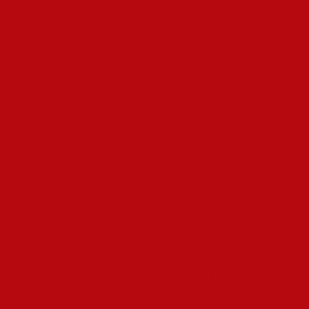
biri olarak öne çıkmaktadır. Sadece birkaç dakikada bahis ve
casino oyunları dünyasına adım atabilirsiniz. Ana sayfanın sağ
üst köşesindeki “Kayıt Ol” butonuna tıklayarak, e-posta
adresiniz veya telefon numaranız ile anında ücretsiz üyelik
oluşturabilirsiniz.
Ayrıca, çerezi ve geçmiş verilerini temizleyerek tekrar
deneyebilirsiniz.
Sweet Bienestar, oyunculara tatlılar empieza meyveler
dünyasında bir macera sunan popüler bir slottur.
Bonusları etkinleştirmek için genellikle belirli bir depozito
miktarı yatırmanız veya belirli bir oyun oynamanız
gerekmektedir.
Pinco Casino, kullanıcılarına güvenli ve çeşitli ödeme
seçenekleri sunarak işlemlerini kolay ve hızlı bir şekilde
gerçekleştirme imkânı tanır.