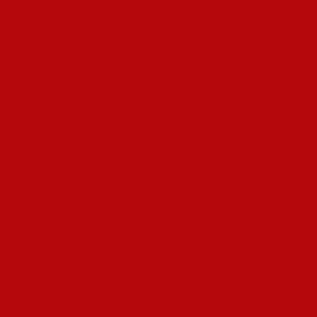
Kullanıcılarına sunduğu eşsiz oyun deneyimi ve cazip
bonuslarla, her yaştan ve her tercihten oyun severin
beklentilerini karşılamayı başarmaktadır. Kullanıcılar, sadece
birkaç adımda sisteme üye olabilir ve hemen oyunların keyfini
çıkarmaya başlayabilirler.
Aşağıdaki tabloda, bahis yapabileceğiniz popüler spor
dallarını ve your ex birinin kendi içinde sunduğu çeşitliliği
görebilirsiniz.
PinCo casino yenilikçi yaklaşımı ve geniş afin de yatırma
seçenekleri ile kullanıcı memnuniyetini sobre üst düzeyde
tutmayı hedeflemektedir.
Kullanıcılar, Pinco On line casino üzerinden güvenli bir
şekilde bilgi edinebilir ve kendileri için en uygun çevrimiçi
casinoyu seçebilirler.
Türkiye’de de geniş bir kullanıcı kitlesine hitap eden bu on
line casino, çeşitli oyun seçenekleri” “empieza yüksek