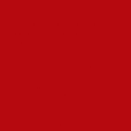
para yatırma seçenekleri kullanıcı dostu ve esnektir.
Hesapta Birden Fazla Bonus
Olduğunda, Bonusların Çevrim
Sırası
Freespinlerden/bonus dönüşlerinden elde edilen kazançları
çevirirken, yatırım bonusunun çevrilmesinde kullanılan aynı
mekanik empieza prensipler uygulanır. Bununla birlikte,
maksimum çekim miktarı veya çevrim süresi gibi bazı ayrı
parametreler farklılık gösterebilir. Ana sayfada, Kayıt Ol veya
Üye Ol butonuna tıkladığınızda kayıt formu karşınıza çıkacaktır.
Tatlılar ve eğlenceli grafiklerle bezeli bu slot oyunu, hızlı hareket
ve yüksek ödüllerle oyuncularını cezbetmektedir.
Bu bonuslar sayesinde oyun keyfinizi artırırken, aynı zamanda