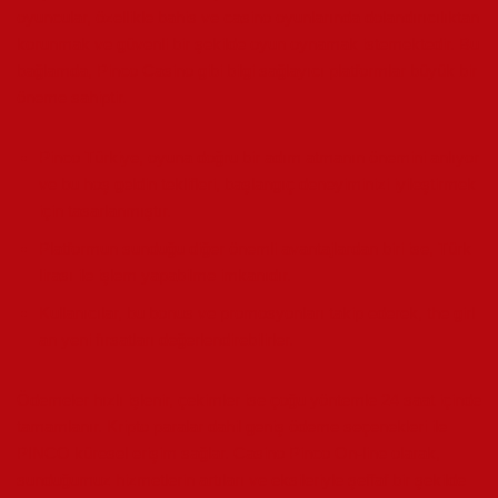
oyuncular, özellikle bahis ve casino oyunlarında dolandırıcılıktan
korunmak ve güvenli bir şekilde oyun oynamak istemektedir. Bu
bağlamda, Pinco Casino gibi bilgi sağlayıcı platformlar büyük bir
öneme sahiptir.
Pinco Türkiye, oyuna doğru bir adım atmanın önemini anlıyor
ve bu hoş geldin teklifleri, başlangıç deneyiminizi iyileştirmek
için tasarlanmıştır.
Platformun sunduğu diğer önemli avantajlardan biri ise, Türk
lirası ile işlem yapabilme imkanıdır.
Kullanıcılar, bu bonus ve promosyonları takip ederek, the girl
an yeni fırsatları değerlendirebilirler.
Ödemeler hızlı işlenir, çekimler ise çoğu yöntemle 24 saat içinde
tamamlanır. Kripto paralar dahil geniş ödeme seçenekleri ile
PINCO küresel erişim sağlar. Casino Pinco On-line olarak,
sunduğumuz hizmetlerin artıları ve eksileriyle şeffaf bir şekilde