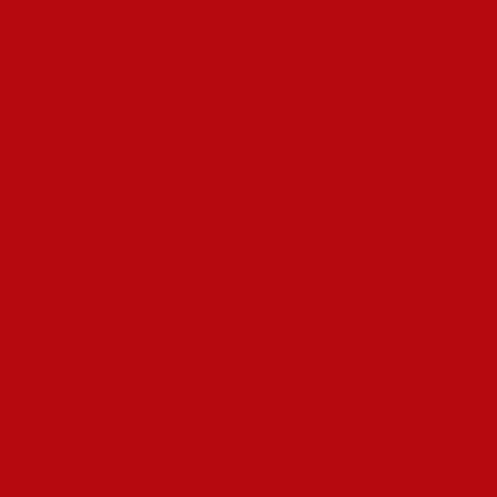
ödeme seçenekleri ile dikkat çekmektedir. Pinco Casino, 2025
yılında Türkiye’deki kullanıcılarına özel olarak geliştirdiği para
yatırma empieza çekme altyapısıyla dikkat çekiyor. Oyuncular,
Papara, kripto paralar” “(Bitcoin, Ethereum, Tether), banka
havalesi, Payfix, Jeton gibi güvenilir empieza yaygın
yöntemlerle saniyeler içinde yatırım yapabiliyor.
Pinco Giriş Sosyal Medya Ve Şikayet
PinCo, online bahis ve casino sektöründe uluslararası
standartlara uygun şekilde faaliyet gösteren, lisanslı ve güvenilir
bir platformdur. Platform,” “sahip olduğu lisanslarla
kullanıcılarına adil bir oyun ortamı sunmayı ve sektördeki en
yüksek güvenlik standartlarını sağlamayı taahhüt eder. Gelişmiş
güvenlik protokolleri empieza şifreleme teknolojileri sayesinde
kullanıcı bilgilerinin gizliliği ve işlemlerin güvenliği her zaman
garanti altındadır. Bunun yanı sıra, PinCo Casino’nun sunduğu
bonus empieza promosyonlar da dikkat çekicidir. Yeni üyelere