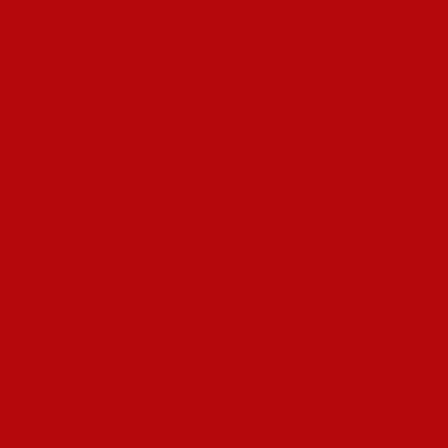
Seçenekleriyle Kazanmaya
Başlayın
PinCo Casino, kullanıcılarına yüksek kaliteli grafikler ve ses
efektleri sunarak gerçek bir casino deneyimi yaşatmaktadır.
Ayrıca, mobil uyumlu tasarımı sayesinde kullanıcılar istedikleri
yerden oyun oynayabilmektedir. Pinco, en yeni üyelerine yüksek
oranlı hoş geldin bonusu ile oyunlara avantajlı bir başlangıç
yapma imkanı sunar. İlk para yatırma işleminizde alabileceğiniz
bu added bonus, slot oyunları ve canlı casino masalarında daha
uzun süre oynayarak kazancınızı artırmanıza yardımcı olur.
Ayrıca, her gün yenilenen bedava çevirme fırsatları ve yatırım
bonusları da oyunculara ekstra kazanç sağlar.
Ayrıca, sosyal medya hesapları üzerinden düzenlenen
çekilişler empieza kampanyalar da kullanıcıların ilgisini
çekmektedir.