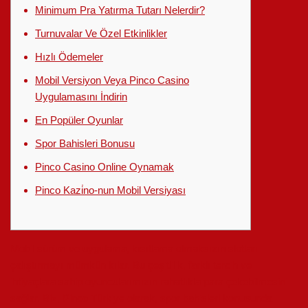
Minimum Pra Yatırma Tutarı Nelerdir?
Turnuvalar Ve Özel Etkinlikler
Hızlı Ödemeler
Mobil Versiyon Veya Pinco Casino
Uygulamasını İndirin
En Popüler Oyunlar
Spor Bahisleri Bonusu
Pinco Casino Online Oynamak
Pinco Kazi̇no-nun Mobil Versiyası
Mobil sürüm ve uygulama, kısıtlama olmaksızın slotları
çalıştırmayı mümkün kılar. Bu çeşitlilik, farklı tercih ve
ihtiyaçlara sahip oyuncularımızın rahatlıkla para çekebilmesini
sağlar. Biz, Pinco Türkiye olarak, spor bahisleri konusunda