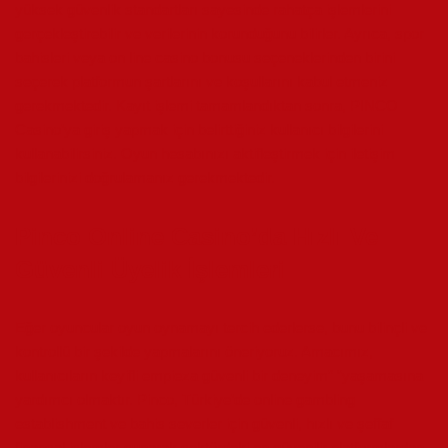
yüksek güvenlik standartları sayesinde rahatça işlemlerini
gerçekleştirebilir ve verilerinin korunduğunu bilirler. Ayrıca, spor
bahisleri veya on line casino bonusu seçeneklerinden birini
seçerek platformun şartlarını ve koşullarını kabul etmeniz
gerekmektedir. Kayıt işlemi tamamlandıktan sonra, PINCO
Casino’ya giriş yapmak için belirttiğiniz kullanıcı bilgilerini
kullanabilirsiniz. Oyun hesabınızı aktifleştirmek için iletişim
bilgilerinizi doğrulamanız gerekmektedir.
Pinco Online Casino’da Hızlı Ve
Güvenli Üyelik İşlemleri
Eğer oyuncular oyun oynamayı tercih ederlerse, bunu bilinçli ve
kontrollü bir şekilde yapmalarını öneriyoruz. Amacımız,
kullanıcıların keyifli empieza güvenli bir deneyim” “yaşamasına
yardımcı olmaktır. Pinco, Türkiye’de online gambling
establishment ve bahis severler için güvenli, hızlı ve şeffaf
finansal işlemler sunarak sektördeki en güvenilir platformlardan