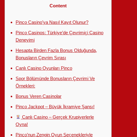
Content
Pinco Casino’ya Nasıl Kayıt Olunur?
Pinco Casinos: Türkiye’de Çevrimiçi Casino
Deneyimi
Hesapta Birden Fazla Bonus Olduğunda,
Bonusların Çevrim Sırası
Canlı Casino Oyunları Pinco
Spor Bölümünde Bonusların Çevrimi Ve
Örnekleri:
Bonus Veren Casinolar
Pinco Jackpot – Büyük İkramiye Şansı!
Canlı Casino – Gerçek Krupiyerlerle
Oyna!
Pinco’nun Zengin Oyun Seçenekleriyle