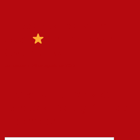
Pular
Pinco Kazi̇no Rəsmi
para
o
Sayt
Online Kazi̇no
conteúdo
Oyunları Az
por
kaique
26 de agosto de 2025
150% Bonus Ve 250
Ücretsiz Dönüş Anında
Ödemeler