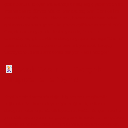
geldin bonusu ile oyunlara avantajlı bir başlangıç yapın ve on the
internet casino dünyasında kazanmaya başlayın. Canlı on line
casino bölümünde, rulet, black jack, bakara ve holdem poker
gibi masa oyunlarını gerçek krupiyeler eşliğinde oynayabilirsiniz.
Gerçek zamanlı yayın kalitesi sayesinde, fiziksel bir
casinodaymış gibi otantik bir deneyim yaşarsınız. Eğer “Casino”
bölümündeki bonusu çevirirken ana bakiyenizdeki bakiyeyi
tükettiyseniz, daha sonra bonus bakiyeniz aktif hale gelir.
Canlı Casino – Gerçek
Krupiyerlerle Oyna!
Kayıt işlemleri sırasında doğru bilgi vermek ve güvenilir
bağlantılar üzerinden siteye erişim sağlamak, kullanıcı
deneyimini olumlu yönde etkileyecektir. PinCo, dünyanın dört bir
yanındaki üye sayısını her geçen gün artırmakta ve Türkiye’deki
kullanıcılarına weil kaliteli hizmet sunmaya devam etmektedir.