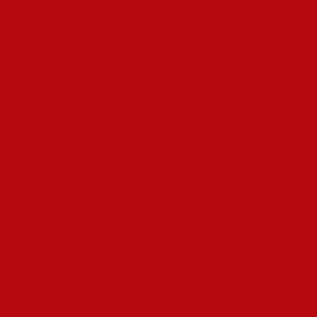
şikayetlerini sosyal medya üzerinden doğrudan iletebilmekte ve
bu şekilde daha hızlı çözümler alabilmektedir.
PinCo casino’nun sunduğu cömert bonus ve promosyonlar,
kullanıcıların kazanma şansını artırmakta ve oyun
deneyimlerini daha da keyifli blooming getirmektedir.
Pinco on line casino test etmeye karar verdim ve dürüst
olmak gerekirse, hoş bir şekilde şaşırdım.
Giriş sayfasında yer alan “Kayıt Ol” butonuna tıklayarak kayıt
formunu doldurabilirsiniz.
Site, güvenilir ödeme yöntemleri ve 7/24 müşteri desteği gibi
önemli özellikleri ile kullanıcılarının güvenini kazanmayı
başarmıştır.
Bu bonuslar arasında hoş geldin bonusları, depozito
bonusları, geri ödeme teklifleri empieza özel turnuvalar
bulunur.