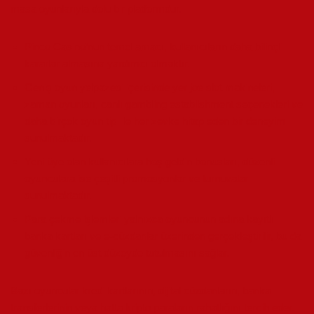
masa oyunlarıyla dolu bir platformdur.
Pinco Casino’nun temel amacı, kullanıcıların daha bilinçli
kararlar almasına yardımcı olmaktır.
Geniş oyun yelpazesi içerisinde yer joe slot makineleri,
zaman oyunları, canlı gambling establishment seçenekleri ve
daha birçok oyun tipi ile her zevke hitap eden bir deneyim
sunulmaktadır.
Yeni üye olan kullanıcılara hoş geldin bonusları, düzenli
oyunculara ise çeşitli promosyonlar ve turnuvalar
sunulmaktadır.
Para çekme işlemleri yalnızca oyuncunun adına kayıtlı
banka kartları ve e-cüzdanlar üzerinden gerçekleştirilir, bu da
güvenliğin en üst düzeyde tutulmasını sağlar.
Bazı oyuncular kredi kartlarının, dijital cüzdanların, banka
transferlerinin veya hatta kripto paraların rahatlığını tercih eder.