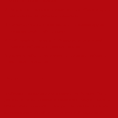
упростит процесс вывода.
Регулярно проверяйте свои данные:
Убедитесь, что
ваши данные актуальны и правильны.
Читайте отзывы:
Ознакомьтесь с отзывами других
пользователей о работе казино.
Соблюдайте правила:
Соблюдение всех условий
позволит избежать штрафных санкций.
Делайте небольшие ставки:
Это поможет избежать
кассовых трудностей.
Заключение
Проблемы с выводом денег в казино Пин Ап могут быть
решены, если вы понимаете, какие шаги следует сделать.
Обязательно проверяйте свои учетные данные, проходите
верификацию и общайтесь с технической поддержкой.