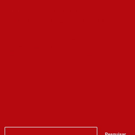
5. Можно ли изменить способ
вывода средств после запроса?
Изменение способа вывода возможно только в том случае,
если заявка еще не обработана. В противном случае,
придется дождаться выполнения текущей транзакции.
Pesquisar
Pesquisar