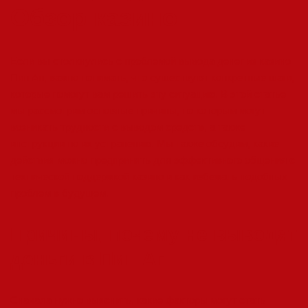
Обзор казино
Если вы столкнулись с проблемой вывода денег из казино
Пин Ап, важно понимать, что существуют конкретные шаги,
которые помогут вам решить эту ситуацию. В этой статье
мы рассмотрим основные причины, по которым могут
возникать трудности с выводом средств, а также
инструкции по их устранению. Мы также обсудим, какие
действия можно предпринять для эффективного общения с
технической поддержкой казино и как избежать подобных
проблем в будущем.
Причины, почему не выводят
деньги в Пин Ап
Сначала нужно выяснить, какие факторы могут стать