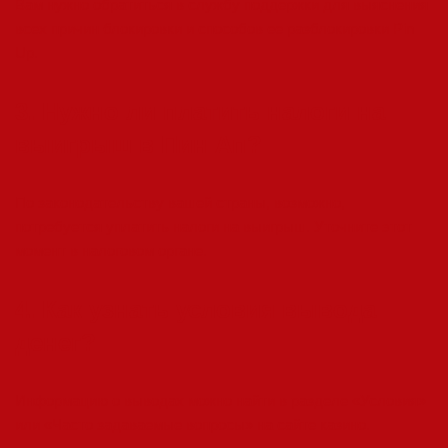
Вам нужно обратиться в службу поддержки для выяснения
всех причин блокировки и способов ее разблокировки
Pin
Up
.
3. Нужно ли платить налоги на
выигрыш в Пин Ап?
По законодательству вашей страны, возможно,
потребуется уплатить налоги на выигрыш. Уточните этот
момент в налоговом органе.
4. Как узнать условия вывода
денег?
Информацию о выводах можно найти в разделе «Условия»
или «Часто задаваемые вопросы» на сайте казино.