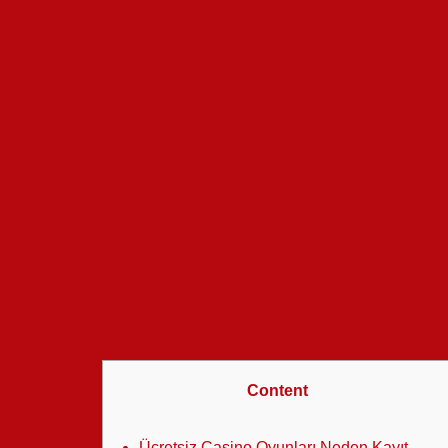
Pular
Online Casino Oyu
para
o
Oynayın
conteúdo
por
kaique
4 de maio de 2025
Pinco Gambling Es
Resmi Çevrimiçi 
Content
Ücretsiz Casino Oyunları Neden Kayıt