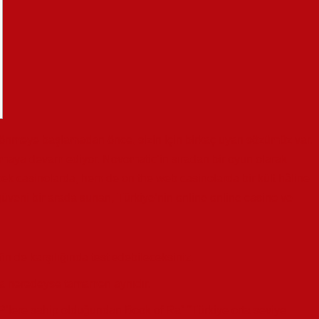
önmeye başlamadan önce, sizin için birkaç uyarı sözümüz var.
rmaya devam ediyor. Novomatic’in sıradan bir oyun olarak
rçek casinolarda, hem de on the web casinolarda bir kült hâline
üveni bir arada sunan, Türkiye’nin online online casino ve
in de karşılığında test edebileceksiniz.
nla neredeyse tamamen aynıdır.
’lere sahip olduğundan Book of Ra” “Türkiye orta seviye