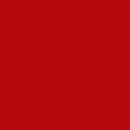
RaymondPiemo
em
Entdecken Sie die
Welt von Mr Pacho im Top Online Casino
für Schweizer Spieler
RaymondFiecy
em
Entdecken Sie die
Welt von Mr Pacho im Top Online Casino
für Schweizer Spieler
aviator_kcmn
em
Freezing the Odds:
Canada’s Hottest Ice Fishing Casino
Game Online