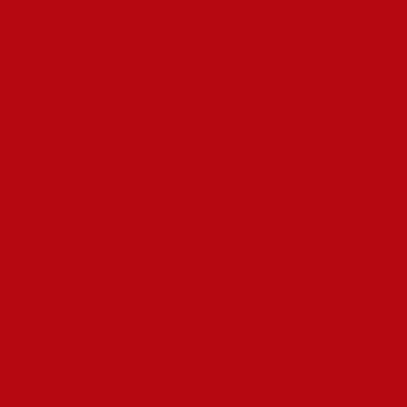
Gaming Club, Malta Game playing Otoritesi altınd
kumarhanelerinden biri olarak sayılabilir. Bu n
casinosunda oynayabilirler. Bu nedenle” “web-sit
ulaşmak gayet kolay.
Genel bir kural olarak, paranızın art arda yir
Bu canlı casino oyunları hakkında hiçbir şey 
çalıştığını sana hızlı bir şekilde anlatacağız.
Reelsleri döndürmeye başladığınızda, RNG yaz
rastgele bir sayı seçer.
İstatistiksel olarak, en mantıklı seçimler sıra
Crash Live, Live Craps ve Yıldırım Bakarat’tır.
İstediğiniz parametreleri ayarlayabilir ve jackpotl
şansın birleştiği bir mini oyun olan Aviator, oyu