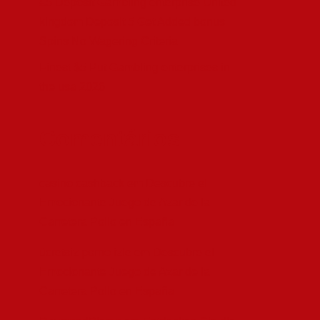
£5 Deposit Gambling enterprise United
kingdom Deposit 5 Get Added bonus
Spins No Wagering Criteria
Finest $5 Put Gambling enterprises in
the usa 2026
Comentários
casino cashback
em
Descubre el
Emocionante Juego de Azar de la
Carretera Pollo en España
ücretsiz porno izle
em
Descubre el
Emocionante Juego de Azar de la
Carretera Pollo en España