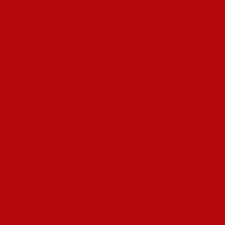
gorize edilebilir.
tformunun içeriğine daha kolay erişim için mobil uygulamaları
ı indirmek kolaydır – akıllı telefonunuzdan çevrimiçi on line
din ve uygulamayı uygun bölümden indirin. Akıllı telefonlarda
çünkü cihazınıza ek program veya uygulama yüklemenize gerek
 ziyaret etmeniz ve istediğiniz oyunu seçmeniz yeterlidir.
n ücretsizdir, casino web sitesinde kayıt yapılmasına gerek
arı Neden Kayıt Olmayı Ve
or?
a arasında değişen sayıda payline bulunur. Mümkün olduğunca
e oluşturma şansınızı artırırsınız. Novomatic, herhangi bir para