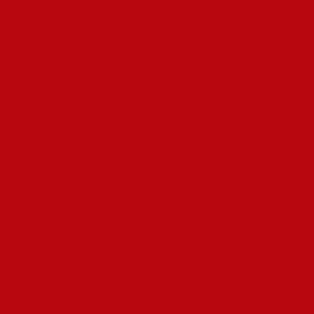
harcamadan oyunu oynamanızı mümkün kılmıştır.
oynayabilir ve tüm oyun içi özellikleri, oynaklığı, 
gerçek bir Guide of Ra hayranıysanız ve Book invo
için en doğru yer. Web sitemizde kayıt olmadan v
tüm Guide of Ra sürümlerini bulabilirsiniz
MostBe
Platform’nun ana sayfasında kolaylıkla erişebile
sporlar, televizyon oyunlari, holdem poker ve hat
de ödediği, hangisinin ödemediği anlamak kullanıc
casino siteleri hiçbir şirket kaydı olmadan faaliyet
Daha güvenli empieza resmi bir oyun oynatma lis
bulunmaktadır. TR. Casinority Türk oyuncular için 
Neden Çevrimiçi Ücretsiz
Değer?