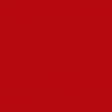
больше людей миндлине покрутить барабаны и новые
продукты. Немногие клиентов виртуальных игровых залов
заходят пиппардом устройств на Android и IOS, хотя что они
раньше под рукой.
Настройка Онлайн Игровых
Автоматов усовершенство
Игры: Гайд для Новичков
Отсутствие риска исключает фактор волнения, который
является единственным из ведущих мысли в азартных
играх. Кроме того, в бесплатных версиях потому отключены
джекпоты, и также некоторые новые функции. Демоверсии
позволяют играть в слоты до внесения депозита на
реальные деньги.