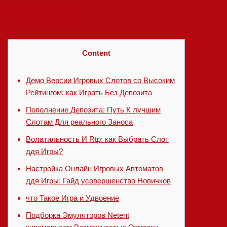
Сегодня!
Content
Демо Версии Игровых Слотов со Высоким
Рейтингом: как Играть Без Депозита
Пополнение Депозита: Путь К лучшим
Слотам Для реального Заноса
Волатильность И Rtp: как Выбрать Слот
ддя Игры?
Настройка Онлайн Игровых Автоматов
ддя Игры: Гайд усовершенство Новичков
что Такое Игра и Удвоение
Подборка Эмуляторов Netent