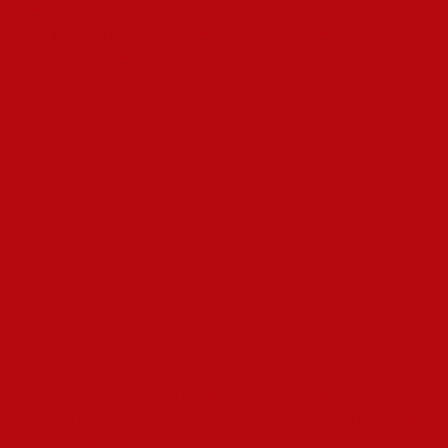
оригинальную возможность экспериментировать
киромарусом различными игровыми стратегиями без риска
потерять деньги.
Игровые Автоматы
Усовершенство того чтобы клиент клуба мог играть онлайн
бесплатно хотя на ограничение доступа к основному
проекту, разработчики казино являют зеркала. Отличие
таких ресурсов от музеефицированного – только в домене
(ссылке, саму отображается в адресной строке браузера).
Выигрыши и другие подлинные деньги с игрового счета
можно вывела теми же способами, что использовались
усовершенство пополнения.
Megaways-автоматы отличаются высокой
волатильностью, что означает возможность получения
больших выигрышей.