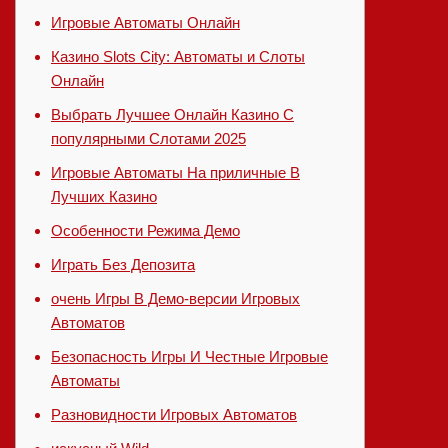
Игровые Автоматы Онлайн
Казино Slots City: Автоматы и Слоты
Онлайн
Выбрать Лучшее Онлайн Казино С
популярными Слотами 2025
Игровые Автоматы На приличные В
Лучших Казино
Особенности Режима Демо
Играть Без Депозита
очень Игры В Демо-версии Игровых
Автоматов
Безопасность Игры И Честные Игровые
Автоматы
Разновидности Игровых Автоматов