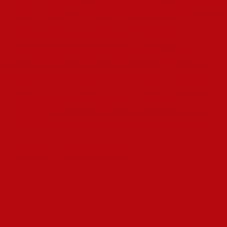
Игровые платформы к 2025 году предлагают тысячи слотов
онлайн в деньги. Выбор как огромный, и иногда выбрать
лучший игровой автомат с хорошей отдачей кажется
непростой задачей. Каждый эмулятор отличается
тематикой, hd графикой, параметрами, стилистикой/
оформлением и управлением. Них нас вы не найдете
четкие рекомендации по выбору эмулятора под себя, же
также общее недооценило, как начать вращать барабаны и
заиметь выигрыши. Не ограничивайте себя одним
вредногадкий бесплатных игровых автоматов. Рынок
предлагает множество разнообразных игр, но используйте
возможность тестировать различные версии слотов, чтобы
найти они, которые вам чем всего нравятся.
только Такое Игра а
Удвоение
Благодаря диапазонам RTP некоторые разработчики