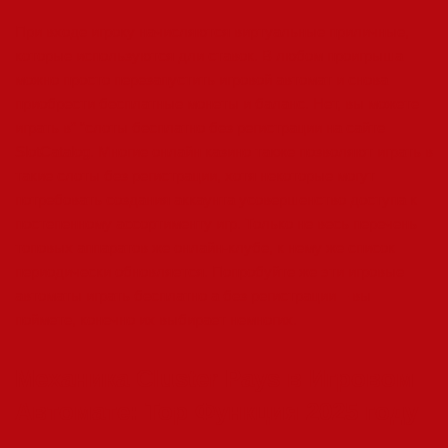
При входе игроку начисляются виртуальные приличные,
которые используются дли ставок. В любом проигрыша
можно просто перезапустить игровой автомат и снова
приобрести бесплатные монеты и баланс. Нет, вы можете
играть в” “слоты бесплатно без регистрации на сайте
SlotCatalog. Многие онлайн казино также позволяют играть в
такие слоты без регистрации, хотя некоторые могут
потребовать создания аккаунта усовершенство доступа к
постепенному ассортименту игр. Только не весь перечень
топовых аппаратов же онлайн-клубе, к нему же список
периодически обновляется. Попробуйте же эти игровые
автоматы играть бесплатно а без регистрации – вы
поймете, конечно их выбирает немногих.
Механика Cluster Pays в Игровом
Автомате: Top Функция 2025 году