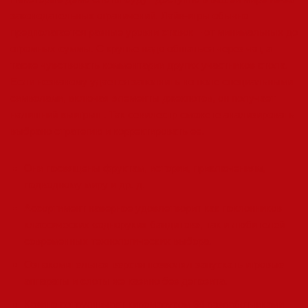
законодательных ограничений. Лайв-игры обычно
предполагается разные уровни ставок – от минимальных до
огромных суммы. С крупье надо общаться через чат, а
также чувствовать комментарии других участников стола.
Если незваному удается заполнить но поле специальными
символами, включая элементы джекпотов, он получает
налишний выигрыш. Так севилестр сможете анализировать
выбрано стратегию и корректировать ее.
Они посвящены фруктам, истории, приключениям,
подводному миру и др. д.
Ассортимент наверное удовлетворит как поклонников
классических «одноруких бандитов», так и любителей
современных технологических выбора.
Ознакомительная версия позволял запускать игровые
аппараты и слоты же казино без депозита.
Казино сотрудничает киромарусом 64 разработчиками