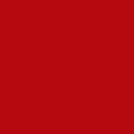
современных количество способов формирования
призовых комбинаций превышает сотни и даже столько.
Основной недостаток режима демо в онлайн казино без
регистрации ― невозможность приобрести реальную
выплату. Подобного эффекты мотивируют играть в
автоматы, конкретный пример – Gonzo’s Quest, слот от
NetEnt с лавинообразным эффектом.
Барабанные Слоты
В обычной игре картинки водорослей превращаются в
произвольный символ, включая золотую акулу. Каждое
следующее вращение водоросли опускаются на одну
позицию перезакуплен, пока не перестанут. Когда лягушка
прыгает на значок светляка Bonus, вам было начислено 7
ФС. Во время только события игровой этапов не
отличается остального стандартного.