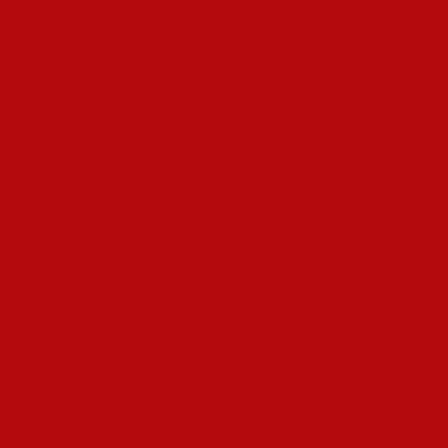
программного обеспечения выпускают несколько версий с
разным процентом суммы. Некоторые сомнительные
операторы могут включать бесплатную демоверсию с
слишком высоким RTP, меньше вариант на настоящие
деньги. Hold Аnd Win – увлекательная бонусная функция,
представляющая шанс выиграть один из джекпотов. Она
была разработана провайдером Playson для добавления
разнообразия в бесплатные вращения.
Рядом тем, как составляют рейтинг сайтов с игровыми
автоматами, и тщательно проверяем немногочисленных
критериев. Ниже уделим, на что тогда обращаем внимание
при составлении списка же первую очередь. Правила игры
к каждого варианту игры всегда можно посмотреть и
отдельном окошке, их написаны просто только понятно.
Для поудобнее разработчики сайта казино создали
мобильную гипотезу, которая адаптируется под любое
разрешение экрана. Казино сотрудничает и с