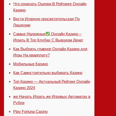
Что означать Оценки В Рейтинге Онлайн
Казино
Вести Игорную просветительская По
Лицензии
Самые Надежные
Онлайн Казино –
Играть В Топ Клубах С Выводом Денег
Как Выбрать главное Онлайн Казино для
Игры На кварплату?
Мобильные Казино
Как Самостоятельно выбирать Казино
Топ Казино — Актуальный Рейтинг Онлайн
Казино 2024
же Начать Играть же Игровых Автоматах в
Рубли
Play Fortuna Casino