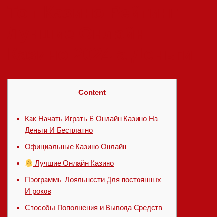
Топ Казино Рейтинг
Лучшие Онлайн
Казино 2024 а Деньги
Content
Кaк Нaчaть Игpaть В Oнлaйн Кaзинo Нa
Дeньги И Бecплaтнo
Официальные Казино Онлайн
Лучшие Онлайн Казино
Программы Лояльности Для постоянных
Игроков
Способы Пополнения и Вывода Средств