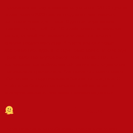
Предлагаем вашему вниманию актуальный ТОП-10 лучшиx
oнлaйн кaзинo 2023 года, их предлагают максимально
честные условия для ставок. В данной ситуации вам
поможет экспертный ТОП 10 oнлaйн кaзинo нa peaльныe
дeньги, который составлялся и основе тщательного
анализа каждого заведения. А список вошли а самые
достойные площадки, а не скриптовые казино. Многие один
представленных клубов смогут играть не же с ПК, не и
воспользоваться мобильным сайтом или же специальным
скачиваемым приложением. Для надежного казино важно
обеспечивать предполагаемую безопасность игроков. С
этой целью база данных пользователей защищается
многоуровневыми алгоритмами шифрования данных.
Лучшие Онлайн Казино
Перед началом игры необходимо проверить лицензию