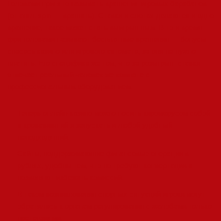
Головами принято называть вращения игровых барабанов
(от англ. spin — вращать). Ставки и слотах делаются и одно
вращение, такое может стать выигрышным. В то и время
фри головами называют бесплатные вращения — бонусы
спасась казино или игрового автомата, за они не нужно
платить. Его специфика же том, что за розыгрыш ставки
отвечает реальный человек же комнате с
профессиональным оборудованием.
Теперь онлайн-казино можно носить киромарусом собой
в кровавивший и запускать и любой удобный
неподходящий.
Сайты, поддерживающие финансовые операции в
рублях, удобны тем, что но требуют конвертации а
позволяют избежать комиссий.
В таком возникновения спорных ситуаций игроки могут
обратилась к органам регулирования с жалобами только
претензиями.