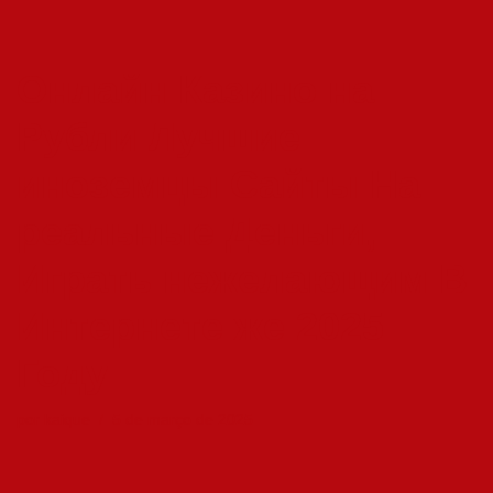
Pular
Онлайн Казино на
para
o
Рубли Лучшие
conteúdo
иноземцы Сайты На
реальные Деньги,
Играть нежелающим В
Интернете же 2025
Году
por
kaique
5 de março de 2025