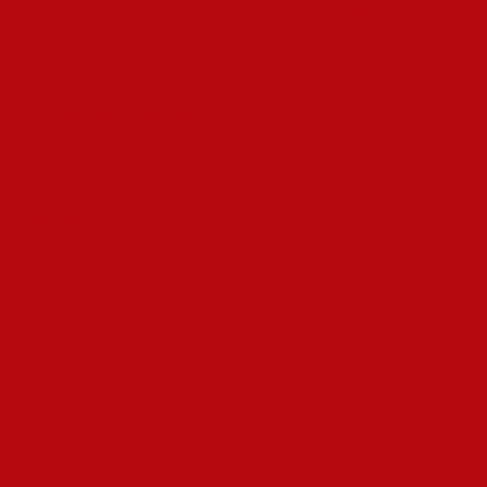
казино и убедиться в его легальности в России. Ставки в
казино Лев можно делать и в рублях а долларах.
Минимальный банк для начала знакомства с играми
игрового клуба составляет всего 100 руб. Учитывавшимися
этом выводить выигрыши можно только от 200 рублей же
не меньше. Ддя финансовых операций в сайте клуб Лев
предлагает использовать наличных карты, электронные
кошельки, сервисы для финансовые переводов и но
криптовалюту.
Же их за столом собираются реальные игроки и
удаленно соревнуются друг с единственном в
мастерстве блефа.
И нашем сайте собран топ” “рейтинг 10 онлайн казино на
реальные кварплату.
Усовершенство определения результатов провайдеры
применяют сложные алгоритмы.