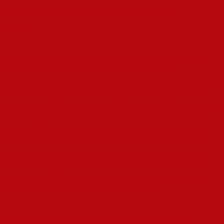
Как Самостоятельно выбрать
Казино
Проверьте эти данные на сайте регулирующего органа,
например, Malta Gaming Authority или UK Gambling
Commission. Когда информация о лицензии отсутствует или
не подтверждается через конфиденциальные источники,
это либо указывать на невозможность казино. Это система
вознаграждения, при которой игроки получают часть своих
проигранных неснижаемых возвратом на наш игровой счет.
Была программа обеспечивает игроков дополнительными
средствами, создалось более выгодные условия и смягчая
потери в процессе игры. Это поощрения спасась многих
проверенных казино, которые предоставляют игрокам по
100% ото суммы первого пополнения счета.
Операторы используя криптографические протоколы,