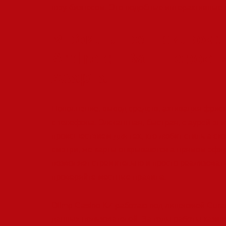
шоу-бизнесом. Это подобные интерактивные п
Мобильное Приложен
Android: Ваш Персо
Азарта
Пополнение, вывод средств, активация фриспи
с телефона. Элегантная, быстрая, с аурой эл
происшествием для тех, кто любит стиль а ско
смотри, же карты открываются а прямом эфир
позволяет стремительно и просто реализоват
проверяйте местные правила.
Olimp Casino KZ работаю под лицензией Curaç
данных пользователей. За годы работы казин