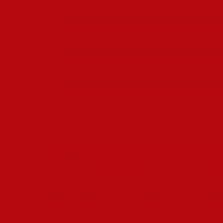
Чтобы продолжить игру, пользователю очен
Олимп Казино, чутко прислушиваясь к потре
вход который таким же быстрым, как прыжо
Важно признать, количество игр в разделе
соответствующем.
Так обязательный этап перед выводом кру
предотвращение мошенничества и соблюде
Отсутствии лицензии Curaçao eGaming у площ
строгим меркам, остается под надзором и об
лицензированная платформа, работающая под
предлагает удобный мобильную версию сайта 
Доступ нему Олимп Каз