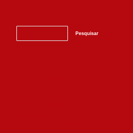
Pesquisar
Pesquisar
Posts recentes
Spinbetter No Deposit Bonus Code:
Využijte Svou Příležitost
Finest £ten Put Gambling enterprises Uk
2026 Rating Bonuses Having £ten
Online casino Subscribe Incentive:
Finest Welcome Offers to have July 2026