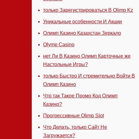
только Зарегистрироваться В Olimp Kz
Уникальные особенности И Акции
Олимп Казино Казахстан Зеркало
Olymp Casino
нет Ли В Казино Олимп Карточные же
Настольные Игры?
только Быстро И стремительно Войти В
Олимп Казино
Что так Такое Промо Код Олимп
Казино?
Прогрессивные Olimp Slot
Что Делать, только Сайт Не
Загружается?