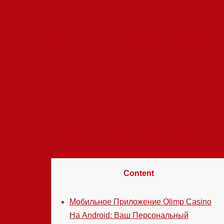
Pular
Олимп Казино а 
para
o
por
kaique
27 de agosto de 2025
conteúdo
Приложение Олим
Бесплатно App A
Content
Мобильное Приложение Olimp Casino
На Android: Ваш Персональный