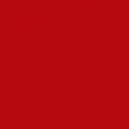
completa sem necessidade sobre download. Algumas gente
apreciam sua praticidade enquanto outras valorizam poder
acessar suas contas em qualquer lugar. Seja qual for a
preferência, a Mostbet proporciona alternativas para expiar
ambos os públicos.
A Mostbet também oferece” “uma seção de cassino ao vivo,
nas quais os apostadores tem a possibilidade de interagir
com crupiês reais e outros jogadores em tempo real.
opções de Roleta Brasileira, Roleta Americana e Roleta
Europeia, além de
Para adicionar fundos à sua conta em Mostbet, clique no ano
de “Depositar” e siga as orientações fornecidas no site.
As loterias são fáceis sobre apostar e fornecem uma forma
descontraída para aqueles la cual desejam colocar teu
destino à prova.