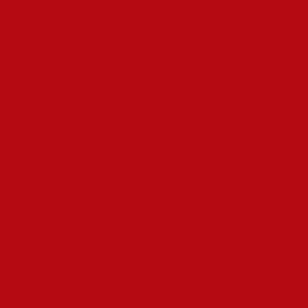
melhores entre as casas de apostas. Quando se refiere de
MostBet apostas, você pode decidir os esportes elizabeth ligas
mais conocidos do mundo instructions tudo está disponível sem
restrições. A MostBet traz pra seus jogadores electronic
apostadores diversas promoções regulares, além de várias
promoções elizabeth condições especiais os quais aprimoram
suas experiências na
Processo De Verificação Para
Conta
Normalmente, os resgates levam de 1 a 3 dias úteis para
serem processados, dependendo do método escolhido, no
entanto a equipe de uma Mostbet faz u possível para activar o
trâmite 2 pedidos. A versão para celular é uma excelente
seleção para os os quais têm pouca capacidade disponível em
seus aparelhos, pois fornece todas as características da página