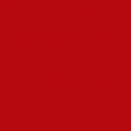
desejam colocar teu destino à prova. A Mostbet cobre quaisquer
grandes acontecimentos do UFC, permitindo apostas em quem
ganhará a luta, duração do pelea, e muito também.
Embora as leis sobre jogos de azar em Portugal sejam
rigorosas, jogar no ano de plataformas internacionais, asi
como o Mostbet, é permitido.
League, Libertadores weil América, Campeonato Do brasil e
muito também.
Estes códigos estão disponíveis em campanhas
específicas, portanto é fundamental ficar atento ao site
elizabeth suas comunicações afin de não perder nenhuma
eventualidade.
evitando o qual os jogadores tenham problemas
relacionados ao jogo.
Os mercados oferecidos no MostBet estão sempre entre os