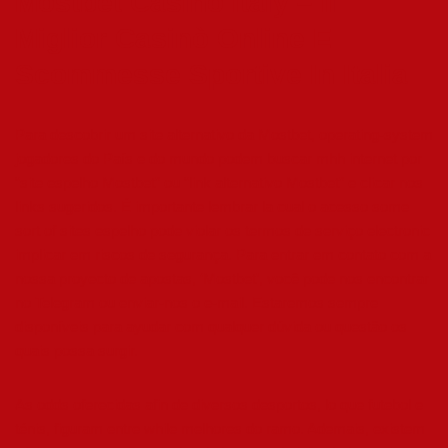
Mostbet Casino Italy – Il
Miglior Casinò Online E
Scommesse Sportive In Italia
Para descobrir um site alternativo da Mostbet, operating-system
jogadores do País e do mundo podem buscar mhh internet por
“site espelho Mostbet” ou “link alternativo Mostbet” e clicar nos
links sugeridos. É importante lembrar la cual o acesso some
sort of sites espelho pode violar os termos de serviço electronic
implicar em riscos de segurança. Para entrar em contato com a
nossa proyecto de apostas, ‘Mostbet’, você pode nos encontrar
no Telegram ou enviar-nos o e-mail. Estaremos sempre
disponíveis para ayudar com qualquer dúvida ou questão os
quais possa surgir.
As odds oferecidas afin de diversos desportos, lo que futebol e
ténis, figuram entre while melhores do ramo. Ademais, existem