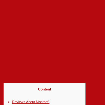
Pular
Official Site
para
o
por
kaique
7 de abril de 2025
conteúdo
“A Melhor Plataforma
De Apostas E Casino
Online
Content
Reviews About Mostbet”