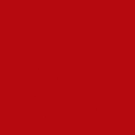
de aposta em centenas de eventos desportivos em todo o
globo.
Monopoly Are living, Baccarat Speed elizabeth muito mais. Ao
entrar no site perform Most Bet at the clicar em “Cadastre-se”,
basta, no formulário que aparecer, selecionar “Pelas Redes
Sociais” como opção sobre cadastro.
Como Se Registrar No Site Da Casa
Para Apostas Mostbet?
O pôquer é o jogo mais well-known entre cassinos ao longo da
história, e não é diferente no MostBet. Na plataforma, há opções
de Pôquer Russo, Texas Hold’Em, Pôquer Jackpot Stud e muito
mais. Fortune Gambling é o famoso “jogo do tigrinho”, e é
atualmente o slot também popular dos