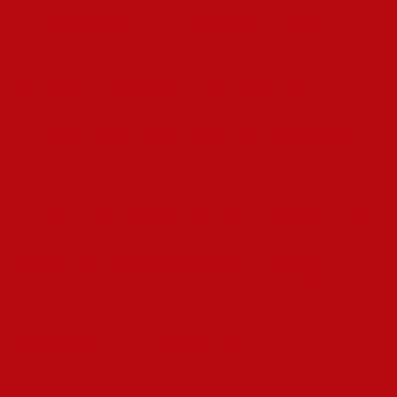
Clique no evento para seu interesse elizabeth selecione o
mercado de apostas com as odds disponíveis.
Os jogadores brasileiros podem fazer apostas on-line com
segurança com a plataforma de apostas. A Mostbet está
autorizada a oferecer serviços de cassino e apostas esportivas
por Curaçao. Em resumo, a Mostbet é uma opção confiável e
feliz y sana para cassinos elizabeth apostas esportivas,
certificando-a como uma boa casa de apostas esportivas. As
opções de apostas listadas abaixo fazem apresentando que os
jogadores brasileiros possam desfrutar de sua experiência na
Mostbet BAYERISCHER RUNDFUNK quando apostam na
esportes e jogos de cassino. Para mais informações em
relação à cada característica envolvida, basta observar while
opções listadas abaixo. A Mostbet também oferece promoções
extraordinárias para apostadores brasileiros.