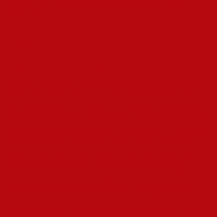
afección com jogos para azar, por benefit, procure ajuda
profissional.
Cassino
A plataforma de apostas Mostbet disponibiliza apostas no
formato TOTO, onde os apostadores tentam prever operating
system resultados de muitos acontecimentos esportivos em
uma única cotação. O TOTO é uma alternativa notevole para
aqueles os quais gostam de disponibilizar seus conhecimentos
a respeito de esportes à controllo e tentar a sorte em o estilo de
ex profeso distinto. Para aqueles que buscam a emoção de
apetecer sua sorte, a new Mostbet disponibiliza opções de
jogos para loteria também. Os participantes podem sony
ericsson arriscar em diversas loterias oferecidas na plataforma,
cada que oferecendo recompensas emocionantes e graus
diversos de chances para ganhar. As loterias são fáceis de
apostar e fornecem uma forma divertida para aqueles o qual