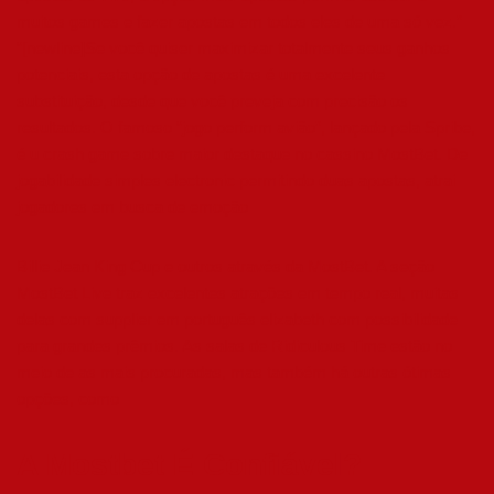
muitos games e fazer apostas em todos eles de uma só vez.”
“[newline]Se você quiser maximizar totalmente seus ganhos
potenciais, esta opção de apostas é uma excelente
substituição, desde que você preveja com precisão os
resultados. O famoso “jogo perform avião”, lançado pela Spribe,
é u crash game sobre maior destaque no cassino MostBet. De
jogabilidade simples electronic permitindo duas apostas, atrai
jogadores em busca de emoção
Billie Jean King Cup e outros através da MostBet. A seção
MostBet Live traz excelentes atrações em tempo real, muitas
delas com supplier em português elizabeth com possibilidade
para grandes prêmios. As salas de Ridiculous Time estão no
meio de as mais procuradas, mas também há outras ótimas
opções, como
A Mostbet É Confiável?