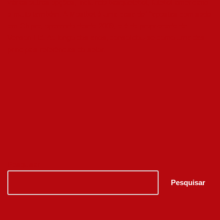
várias outras opções, incluindo basquetebol, futebol americano
e muito também. A Mostbet é uma casa de” “apostas com sede
em Chipre, operando desde 2009, e é de propriedade da
Venson Ltd. Ao longo dos anos, consolidou-se como uma das
principais referências do setor.
Pesquisar
Pesquisar