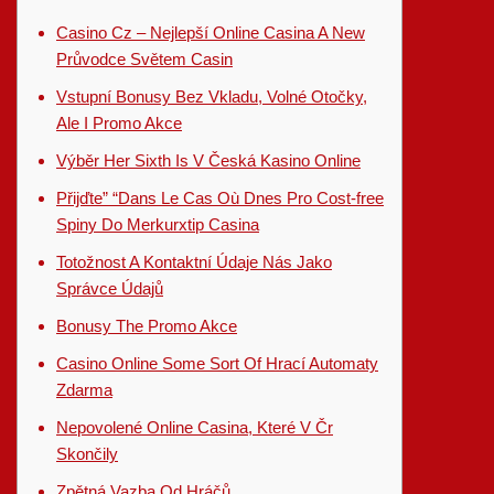
Casino Cz – Nejlepší Online Casina A New
Průvodce Světem Casin
Vstupní Bonusy Bez Vkladu, Volné Otočky,
Ale I Promo Akce
Výběr Her Sixth Is V Česká Kasino Online
Přijďte” “Dans Le Cas Où Dnes Pro Cost-free
Spiny Do Merkurxtip Casina
Totožnost A Kontaktní Údaje Nás Jako
Správce Údajů
Bonusy The Promo Akce
Casino Online Some Sort Of Hrací Automaty
Zdarma
Nepovolené Online Casina, Které V Čr
Skončily
Zpětná Vazba Od Hráčů