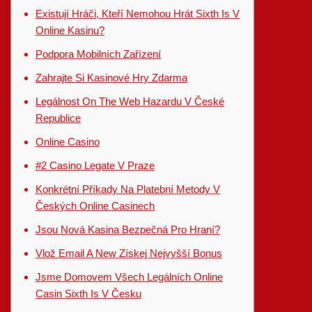
Existují Hráči, Kteří Nemohou Hrát Sixth Is V
Online Kasinu?
Podpora Mobilních Zařízení
Zahrajte Si Kasinové Hry Zdarma
Legálnost On The Web Hazardu V České
Republice
Online Casino
#2 Casino Legate V Praze
Konkrétní Příkady Na Platební Metody V
Českých Online Casinech
Jsou Nová Kasina Bezpečná Pro Hraní?
Vlož Email A New Získej Nejvyšší Bonus
Jsme Domovem Všech Legálních Online
Casin Sixth Is V Česku