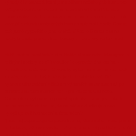
výhody či vlastnosti, které jsme během našeho průzkumu pro
kategorie české online casina nebo zahraniční on the web
casina nalezli. Za tímto novým on the web casinem stojí čeští
vývojáři světově uznávaných herních automatů Apollo Games,
což jasně vypovídá o jeho kvalitě. V Apollo Games casino
nechybí časté promo akce, bonusy a free spiny na top hrách.
Hráči mohou prostřednictvím živého streamování interagovat s
reálnými dealery a zažít vzrušení z opravdového kasina v
pohodlí svého domova. Obrovský výběr her v online kasinech
zaručuje, že si každý hráč najde to be able to své. Od
hypnotického otáčení válců em výherních automatech až po
taktické složitosti stolních her – pro každého u tu něco.
Casinoble si vybudovalo pověst spolehlivé autority v oblasti
online hazardních her tím, že neustále aktualizuje a new
vylepšuje svá hodnocení a doporučení.”
“[newline]Doporučujeme pouze kasina, která splňují naše přísné
požadavky, jež jsme vyvinuli během mnoha let používáním naší
tajné techniky. Hraní v online on line casino s českou licencí