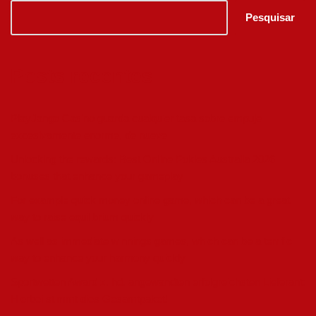
Pesquisar
Posts recentes
PlayJango Casino guarda cualquier tasa sobre empuje
excesivamente enorme, de nueve
Unlocking the rewards: Best Online Pokies Australia 2026
bonuses that enhance your gameplay
For example quick money online game, which can be a great
way to raise equilibrium quickly
As well as immediate winnings games, which can be a terrific
way to enhance your harmony quickly
Sportwetten Award z. hd. angewandten erfolgreichsten Lieferant:
Hierbei stimmt dies Gesamtpaket!