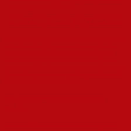
Čtenářům se snaží vždy přinést ty nejdůležitější informace
tidak, aby je pochopil i začátečník.
Přísné regulační rámce drží tyto platformy mhh nejvyšších
standardech bezpečnosti hráčů, integrity her a šifrování dat.
Cílem hry blackjack je porazit ruku dealera, aniž byste překročili
21. Hráči musí strategicky rozhodovat, zda chtějí vzít další
kartu, zůstat ze svou současnou rukou nebo zdvojnásobit
sázku. Hráčům je poskytnut klid s slibem vrácení peněz za
jejich ztráty za určité období nebo na vybrané skupině her. Tyto
speciální nabídky mohou hráčům pomoci překonat smůlu tím,
že jim dají další šanci na velkou výhru.
Nový Dizajn Grandwin Online
Casina
V tabulce si můžete tedy prohlédnout stránky kasino a jejich