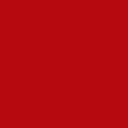
Jedná se o nejlepší česká kasina na internetu a registrace a
následná hra” “zde je pro zákazníky naprosto bezpečná a
legální. Všechna licencovaná kasina dodržují českou legislativu
a hraní v nich je naprosto legální. Dejte cuando však pozor mhh
zahraniční kasina, která sázky od hráčů z Česka přijímají
nelegálně. Na našem seznamu najdete jen oficiální kasina s
plnohodnotnou licencí z Ministerstva financí ČR.
Naše skupina odborníků na hazardní hry chce všem pomoci
pochopit hlavní rysy procesu výběru kasin a další důležité
detaily.
Odhadujeme celkový počet bonusů, pravděpodobnost jejich
získání uživateli a new jejich hodnotu odhadovanou ve
skutečných penězích.
Jedná se u jednorázové nabídky z herních portálů
professional hráče bez předchozí registrace.