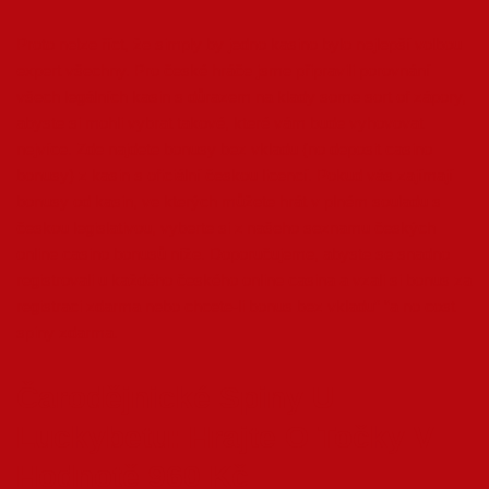
Proto nelze říct, že simply by jedno kasino bylo nejlepší volbou
expert všechny. Pro české hráče jsme připravili porovnání
všech legálních kasin s důrazem na klady some sort of zápory,
abyste si mohli vybrat takové, které vám bude vyhovovat
nejvíce. Zde najdete bonusy bez vkladu (no deposit casino
bonusy) z kasin s oficiální českou licencí. Pokud vás zajímají
bonusy od kasin, ve kterých můžete hrát v plném souladu s
českou legislativou, vyberte si z našeho seznamu českých
online casino bonusů níže. Doporučujeme, abyste se snadno
registrovali u každého českého online casina a vzali si bonus za
registraci zdarma nebo chcete-li bonus bez vkladu” “a no cost
spiny zdarma.
Čarodějnické Spiny U
Luckybetu: Hrajte O Točky V
Hodnotě 960 Kč