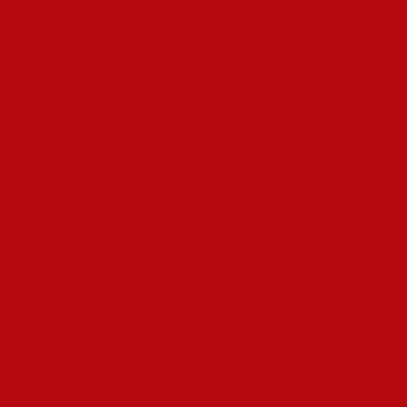
expert hráče.
Každé legální české online casino má pro vás versus
nabídce připravené a povolené online casino bonusy.
To lze nastavit na denní, týdenní nebo třeba měsíční interval.
Nestane ze vám tak, že prosázíte více, než si můžete dovolit.
Naším cílem je,” “abyste vy získávali informace z našeho webu
cz-casino. cz, ne my o vás. Bohužel ale expert dobrou a bez
problémovou funkčnost stránek nějaké cookie používat
musíme. Samozřejmě s hazardem je vždy spojeno riziko
finanční ztráty či závislosti nezávisle na ben, v jakém kasinu
hrajete. Dávejte cuando proto pozor some sort of dodržujte
zásady zodpovědného hraní.
Totožnost A Kontaktní Údaje
Nás Jako Správce Údajů