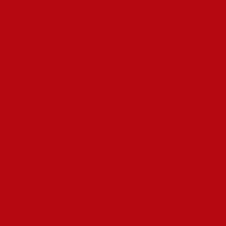
Zvažováním těchto informací online kasina ukazují svůj
závazek ke zlepšování svých služeb some sort of
uspokojování svých zákazníků.
Bonusové marketingové programy hráčům poskytují
možnost, grunzochse čerpat extra prostředky nebo herní
annoying pro zadání sázek o skutečné peníze za prostředky
herního kasina.
Také můžete bez problémů realizovat vklady a výběry
platebními metodami běžně využívanými v Česku a new
veškeré vklady jsou kryté finanční jistotou. Seznam všech
nelegálních zahraničních online casin bez licence a seznam
všech on the web casin, které jsou na black listu Ministerstva
financí ČR. Abychom mohli dokonce zvážit zařazení kasina na
náš web, musí mít rychlý, pohotový a spolehlivý tým
zákaznické podpory. Nechali jsme naše recenzenty kontaktovat
každé kasino (prostřednictvím živého chatu, e-mailu the
telefonu), abychom se ujistili, že reagovali rychle a poskytli