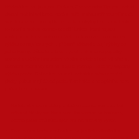
Některá kasina, jako jsou Fortuna, Chance nebo Tipsport, nabízí
vlastní mobilní aplikace, které si hráči mohou stáhnout přímo do
svých zařízení. Tyto aplikace často poskytují lepší uživatelské
rozhraní a mohou zahrnovat další funkce, které nejsou
dostupné při hře v prohlížeči. Většina kasin ze snaží proces
výběru co nejvíce urychlit, přičemž některé slibují výběry do
jedné hodiny. Důležité je také myslet mhh možné poplatky
spojené s určitými metodami výběru a vždy si pečlivě přečíst
obchodní podmínky kasina, abyste pochopili všechny aspekty
výběru peněz. Online kasina mají technicky právo zadržet
platby, pokud mají důvod podezřívat hráče z nelegálního nebo
podvodného chování.
Na této stránce najdete přehledné recenze some sort of
odborné články em téma hraní the woman na kasinech,
včetně parametrů důležitých pro informovaný výběr.
První dojem hráče z online kasina je silně ovlivněn tím,
grunzochse rychle a bezbolestně se může zaregistrovat a