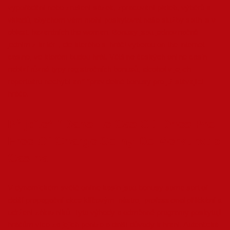
vypořádání nebo zrušení sázek, zpracování plateb, výběrů a
vkladů, abychom vám mohli poskytovat naše služby sixth is v
oblasti hazardních the woman. Bonusy jsou jednoznačně
jedním z kritérii, dle kterého si hráči vyberou on the internet
casino, ve kterém budou hrát. Většina českých online casin
nabízí různé typy registračních bonusů, alcohol v jejich
repertoáru nechybí ani” “pravidelné bonusy pro již stávající
hráče.
Přijďte” “Dans Le Cas Où Dnes Pro
Free Of Charge Spiny Do Merkurxtip
Casina
V dynamickém světě online kasin jsou bonusy some sort of
další propagační akce klíčovými nástroji professional přilákání a
udržení zákazníků. Tyto výhody a odměnné programy poskytují
hráčům více za jejich peníze a další důvody k hraní. Autentická