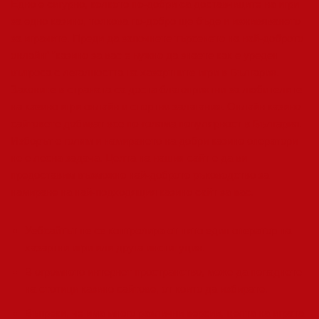
Едно е сигурно, колкото по-добри са доставчиците на игри
за едно казино, толкова по-добро ще бъде и изживяването
за играчите. Преди да започнете търсенето на най-доброто
онлайн” “казино за вас е нужно да знаете как е уреден
въпроса с легалността на хазартните игри в България.
Законите в страната са доста благоприятни за любителите
на казино игри онлайн и спортни залагания. Онлайн казино
сайтовете добиват все по-голяма популярност в България.
Изборът е голям и намирането на добри казино оператори
не е лесна задача. Целта на нашия сайт е да ви
предоставим възможно най-доброто ръководство за
намиране на най-подходящия казино сайт за вас.
Уебсайтът не се контролира от нито един оператор на
хазартни игри или друга институция.
В огромното интернет пространство, може да попаднете
на стотици казино сайтове, от които да избирате.
Въпреки, че има много различни версии, целта на играта