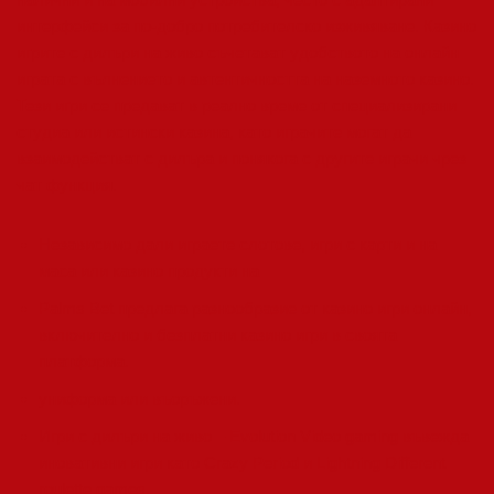
интерфейси за по-добро потребителско изживяване. Казино
игрите с дилъри на живо съчетават удобството на онлайн
играта с вълнението и автентичността на наземното казино.
Тези игри се предават в реално време от специализирани
студиа или истински казина, като играчите могат да
взаимодействат с дилъра и понякога с другите играчи чрез
чат функция.
Независимо дали играете слотове, игри с карти и на
маса или казино продукти на
Palms Bet предлага разнообразие от казино игри онлайн,
включително и безплатни казино игри в своята
платформа.
униформа или въоръжени.
Игри с дилъри на живо – Evolution Video gaming въвежда
иновативни игри като Crazy Period и Lightning Different
roulette games.