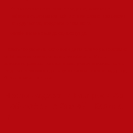
Когато искате да изтеглите средства, можете да
изберете същия метод, който сте използвали за депозит,
или друг метод, предлаган от казиното.
онлайн казина само до една секунда.
Пазарът се развива, което води до по-голямо разнообразие
от БГ онлайн казина, от които да избирате. Много
заведения разпространяват промоционални кодове, които
ви дават възможност да получите допълнителни подаръци,
без да правите депозит.
Често Задавани Въпроси За
Най-добрите Онлайн Казина
В