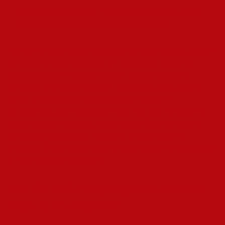
Много казина предлагат опции за задаване на лични
лимити за депозити, загуби и време за игра.
Ако едно онлайн казино иска да бъде лицензирано, каквито
са например Bwin или Efbet, то трябва да отговаря на
редица стандарти за безопасност. Онлайн казината
използват множество мерки и технологии, за да защитят
личната и финансовата информация на своите
потребители, както и да гарантират честността на игрите.
Важно е да се отбележи, че системата CashTerminal не
може да се използва за теглене от онлайн казино в
България. Същото важи и за” “онлайн услугите, предлагани
от Кештерминал в България.
Кои Са Най-популярните Казино
Игри В България?