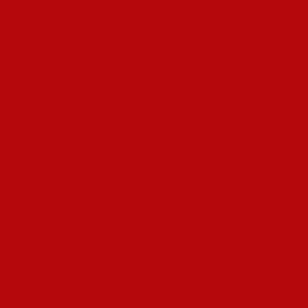
Mega Fortune Слот
След като изберете една от тях, на телефонния ви номер, с
който сте се регистрирал в казиното, ще получите СМС за
плащане. Казиното на Живо е доста добро, като тук
провайдърите са EGT, Advancement Gaming и Sensible Play.
Може да играете игри с реални крупиета, сред” “които доста
разновидности на рулетката, карибски покер, бакара,
блекджек и други. Началния бонус на bet365 казино е от
най-ниските спрямо другите бг казино онлайн – само 50
безплатни врътки. Знаехте ли, че този тип игра е
представена много в поп културата?
Онлайн казино сайтовете използват бонуси и промоции
за привличането на нови и задържане на настоящите си
клиенти.