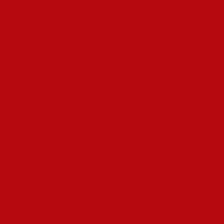
захраните сметката си и да изберете игра. Ще разгледаме
подробно всяка стъпка, за да можете лесно да започнете
да играете. Лицензираните оператори работят в рамките на
закона, което гарантира, че играчите са защитени.
Оценяваме какъв лиценз има казино (напр. MGA, Curacao,
UKGC) и също така разглеждаме доколко прозрачно работи
казино
https://bulgaria-online-casino.com/
.
Безопасност И Лицензиране На
Български Казино
Лидери в сферата на лайв казино игрите, Evolution Gaming
предлагат висококачествени лайв дилър игри като рулетка,
блекджек и бакара. Мобилните казино приложения и
мобилните версии на сайтовете позволяват” “игра на път, по
време на пътуване или дори докато чакате. Много от игрите,
които са достъпни на настолните версии на казината, са
налични и на мобилни устройства, често с адаптирани