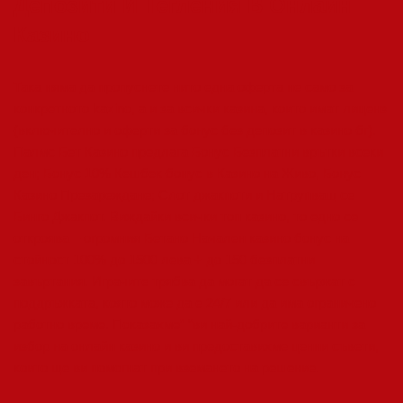
Депозити И Тегления В Онлайн
Казино
Така няма да пропуснете нито една оферта не само за
конкретното kazino, а и за всички казина, които имат лиценз
(включително и оферти за бонус без депозит в казино бг).
Палмс Бет Казино предлага Бонус Безплатни врътки всеки
ден; Бонус 10% Кешбек бонус в Казино на Живо, Бонус
Казино Презареждане; Слот джакпоти и Натрупващ се
Бинго Джакпот. Виждайки всички топ казино, то едно се
откроява – огромния Бетано Начален казино бонус на
стойност 100% до 1500 лева + до 150 безплатни
завъртания. Играчите трябва да могат да се свържат с
поддръжката, която може да е 24/7 или да има ограничено
работно време. Показахме” “ви най-добрите варианти за
избор на онлайн казино и ви предоставихме ценни съвети,
които ще ви помогнат при вземането на решение.