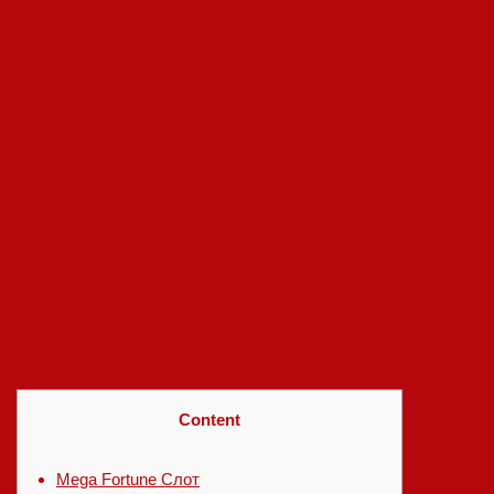
Pular
Най-големия Портал
para
o
За Казина В България!
conteúdo
por
kaique
11 de julho de 2025
“онлайн Казина В
България ️ Топ За 2025
Content
Mega Fortune Слот