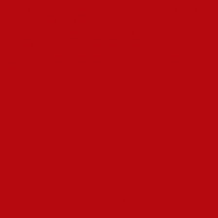
любимите си казино игри. 8888 онлайн казино бг предлага
богат асортимент от игри, който включва множество
развлекателни опции. Разнообразието е ключовото
предимство на 8888 онлайн казино, осигурявайки
удовлетворение на всички видове” “предпочитания на
играчите.
Легални Ли Са Всички Български
Онлайн Казина?
Още от началото на лицензираните онлайн казина у нас
първият и основен начин за връзка с потребителите, е
онлайн чатът. В Winbet Казино и Палмс Бет bg kazino
например минималният депозит с банка е 10 лева, което е
супер, но какво да кажем за минималния депозит в Бет365
Казино – 2 hundred лева! Имайте предвид, че при
използване на банков превод всяко онлайн казино е