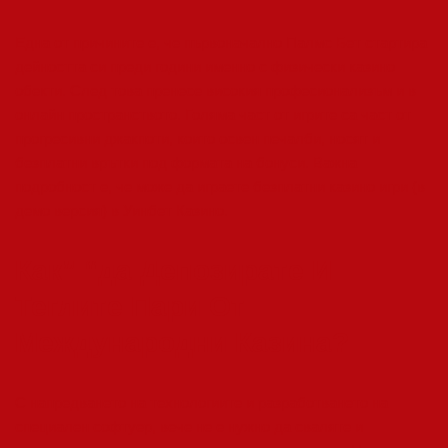
Една от причините е, че първоначално Палмс Бет стартира
дейността си преди години именно с физически казино
обекти. След това пренесе високия професионализъм и в
онлайн пространството. Голяма част от игрите са част от
прогресивни джакпоти, които освен печалби, носят и
безплатни врътки под формата на бонуси. Важна
подробност е, че може да играете безплатни казино игри (в
демо версия) в Уинбет Казино.
Как” “да Депозирате И
Теглите Пари От
Международни Казина?
С напредването на технологиите и разработването на
специален софтуер, вече не е нужно да сваляте и