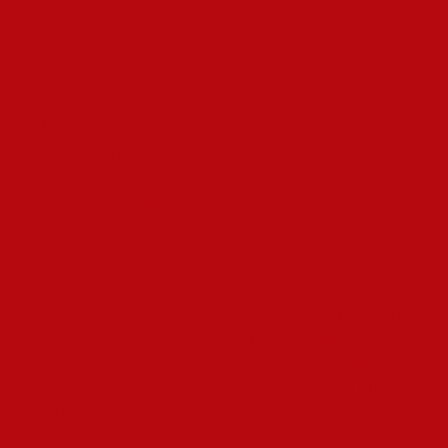
В тази подкатегория на статията ще обърна внимание на
всички онлайн казино сайтове, които имат лиценз, какви
продукти предлагат в онлайн платформите си.
Тук ще разгледаме най-популярните бонуси и промоции,
предлагани от операторите.
При отваряне на нова сметка може да получите Начален
Бонус All inclusive getaways (като бонусът е и при втори,
и при трети депозит).
Този метод не изисква да въвеждате информация за
кредитната си карта в онлайн казиното.
Списъкът съдържа най-добрите марки, които предлагат
отлични условия на играчите. Сами се убедихте, че
популярните брандове обръщат все по-голямо внимание на
своите казино секции, за да удовлетворят желанията на
милионите потребители. При използване на банка обаче
процесът е сигурен, нямате нужда от банкова карта или