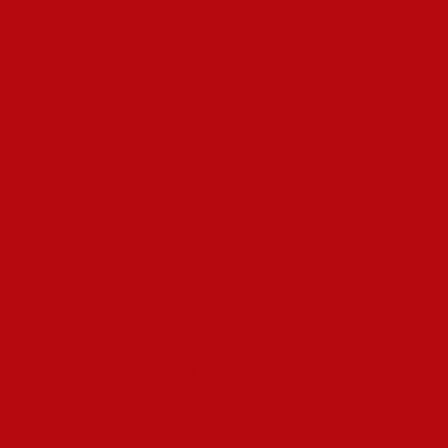
Събирам на едно място тази опция за разплащане, тъй
като и двете са много сходни електронни портфейли.
Оценяваме какъв лиценз има казино (напр. MGA,
Curacao, UKGC) и също така разглеждаме доколко
прозрачно работи казино.
Операторите вярват, че е по-вероятно да задържат
играчите си, ако имат всичко което им харесва на едно
място.
Тъй като покерът се основава на умения, казино играчите
трябва да работят върху стратегии за залагане, за да
подобрят шансовете си за печалба. Докато традиционните
игрални зали предлагат социален контакт, съвременните
онлайн казина също не остават назад. Те изграждат активни
общности в социалните мрежи, където играчите могат да
споделят опит, стратегии и последните трендове в
залаганията и казино игрите. Така, дори когато сте у дома,
можете да се свържете с други играчи и да обсъдите