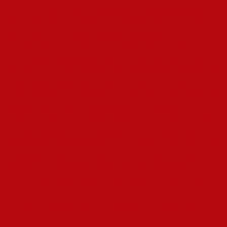
С нашите ревюта вие ще научите за различните казино
брандове, техните предимства и недостатъци, бонуси и
промоции, както и други ключови характеристики.
Прочетете нашите ревюта и открийте казино, което
отговаря на вашите предпочитания и игрови стил. Палмс
Бет предлага казино игри онлайн (включително и безплатни
казино игри в своет casino bg), като само слотовете са
около 400. Един от най-важните аспекти при оценяването на
едно онлайн казино е разглеждането на мерките за
сигурност, които” “оператора прилага. Тъй като вашата игра
в онлайн казиното ще се финансира с истински пари,
използвайки вашите лични данни, трябва да сте сигурни, че
тази информация е защитена. Когато се регистрирате в
уебсайт със съмнителна репутация, някои лични данни
могат да се загубят или да бъдат хакнати от трета страна.
с висока възвръщаемост, благоприятни коефициенти,
бонус кръгове.