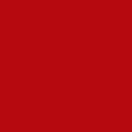
включително SSL криптиране и защита на личните данни, и
ви позволяват да играете в глобална среда. Но е важно да
запомните, че изборът между международно и българско
казино зависи от личните ви предпочитания, включително
желаното ниво на локализация и поддръжка. Независимо от
платформата, която изберете, винаги обръщайте внимание
на репутацията на казино и спазването на стандартите за
сигурност.
Онлайн Казино?
Играта elizabeth измислена във Франция през 18-ти век и се
е развила много от тогава, за да се получат вариантите,
които откриваме днес в онлайн казината. Европейскa,
Американскa и Френскa рулетка са вариантите, които са
най-популярни онлайн. Налични са обаче различни други
опции, тъй като доставчиците на софтуер са станали
изключително креативни. Рулетка с много колела, мини