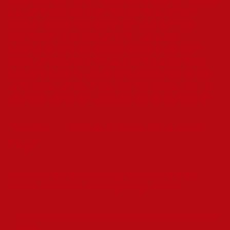
daha çevik qoşulmağa imkan verir, beləliklə də oyunların
gedişatını izləyərək qərar vermək daha asan olur. Digər
üstünlüklərdən biri də təhlükəsizlik və məlumatların
qorunmasıdır, çünki rəsmi tətbiqlər istifadəçi məlumatlarını
yüksək səviyyədə qoruyur. Mostbet tətbiqi daimi yeniləndiyi
üçün yeni imkanlar və bonuslar tətbiq daxilində daha tez elan
olunur. Üstəlik, tətbiqdə istifadəçi interfeysi istifadəçi dostu və
anlaşıqlıdır, beləliklə yeni başlayanlar üçün də ideal seçimdir.
Mostbet Tətbiqini Necə Yükləmək
Olar?
Mostbet tətbiqini yükləmək olduqca asandır və aşağıdakı
addımları izləməklə bu prosesi tamamlaya bilərsiniz:
Rəsmi Mostbet saytına daxil olun və mobil tətbiq bölməsinə
keçin.