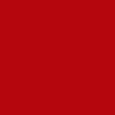
Mostbet tətbiqini yükləmək və istifadə etmək, bahis edənlərin
qazanma şansını artırmaqda çox faydalıdır. Tətbiq istifadəçi
üçün rahatlıq, təhlükəsizlik və sürətli əməliyyat imkanları təqdim
edir. Əlavə bonuslar, canlı bahis funksiyaları və asan idarə
olunma, Mostbet istifadəçilərinin uğur qazanmasına kömək
edən əsas amillərdəndir. Doğru strategiyalar tətbiq edildikdə və
məsuliyyətli oyun prinsipləri qorunduqda, Mostbet tətbiqisi ilə
bahis təcrübəniz daha məhsuldar və gəlirli ola bilər. Bu
səbəbdən, tətbiqi yükləyib, onun təklif etdiyi imkanlardan tam
şəkildə faydalanmaq hər bahisçi üçün tövsiyə olunur.
Tez-tez Verilən Suallar (FAQ)
1. Mostbet tətbiqini yükləmək
təhlükəsizdirmi?