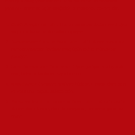
məntiqli strategiyalar vacibdir. Mostbet tətbiqi ilə qazanma
şansınızı artırmaq üçün aşağıdakı 5 məsləhəti nəzərə alın:
Ətraflı Araşdırma Edin:
Hər bir bahis etməzdən əvvəl oyun
haqqında lazımi məlumatları toplayın.
Bonuslardan Aktiv İstifadə Edin:
Təklif olunan bonus və
kampaniyalardan faydalanmaq üçün tətbiqi müntəzəm
yoxlayın.
Canlı Bahislərdən Yararlanın:
Oyun gedişatını izləyərək,
anlıq bahis imkanlarını dəyərləndirin.
Məsuliyyətlə Oynayın:
Maliyyə büdcənizi yaxşı idarə edin
və vəsaitinizi ölçülü istifadə edin.
Planet və Mobil Tətbiqdən İstifadə Edin:
Tətbiqdə təqdim
olunan əlavə funksiyaları da sınayaraq qazanma şansınızı
artırın.
Nəticə