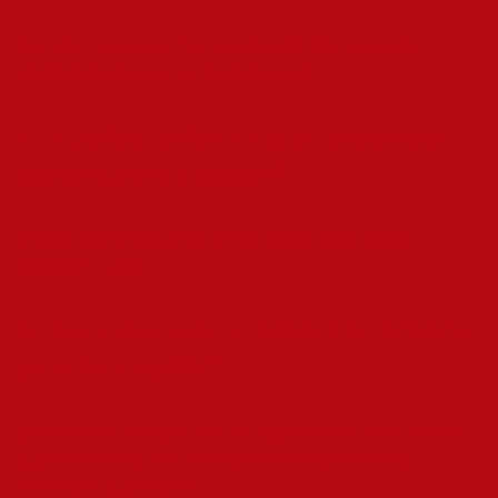
Bəli, rəsmi sayt və ya App Store/Google Play vasitəsilə
yükləndikdə tətbiq tamamilə təhlükəsizdir.
2. Mostbet tətbiqi hansı əməliyyat
sistemlərində işləyir?
Mostbet tətbiqi Android və iOS əməliyyat sistemlərində
problemsiz işləyir.
3. Bonuslar yalnız tətbiqdən istifadə
edənlərə verilir?
Bonuslar həm tətbiqdən, həm də sayt vasitəsilə bahis edənlər
üçün mövcuddur, lakin bəzi kampaniyalar yalnız tətbiq
istifadəçiləri üçün keçirilir.