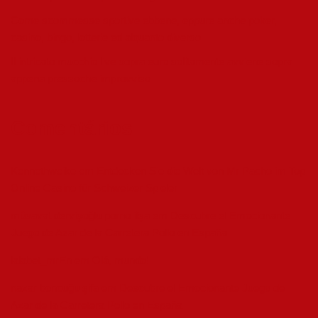
Come scommesse sportive ebbene, eppure anche poker,
casino, bingo, lotterie ed alquanto diverso
Il intricato mucchio live sopra euro solitamente avviene sopra
appena pressoche improvviso
Comentários
Kennethweike
em
Entdecken Sie die Welt von Mr Pacho im Top
Online Casino für Schweizer Spieler
müsavat dervişoğlu porno ifşa
em
Descubre el Emocionante
Juego de Azar de la Carretera Pollo en España
lalabet_mrEn
em
Olá, mundo!
nazar boncuğu şifa
em
Descubre el Emocionante Juego de
Azar de la Carretera Pollo en España