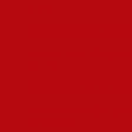
olar?
iOS cihazlarda Mostbet tətbiqini yükləmək üçün Ap
basın. Quraşdırma avtomatik olaraq həyata keçiri
3. Android və iOS üçün tə
edilir?
Android üçün yeniləmələri rəsmi sürət mənbələrdə
vasitəsilə avtomatik və ya əl ilə yeniləmələri q
4. Mostbet tətbiqinin təhl
etməliyəm?