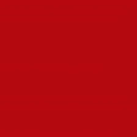
nilənməlidir və istifadəçilər təhlükəsizlik tədbirlərinə diqqət
atlıq və təhlükəsizlik baxımından vacibdir. Əgər siz Mostbet
un düzgün quraşdırma üsulunu seçmək daha effektiv və
oid cihazıma necə yükləyə
ün rəsmi Mostbet saytına daxil olun, APK faylını yükləyin və
əsini aktiv edin. Daha sonra APK faylını açaraq quraşdırmanı
 tətbiqini haradan yükləmək