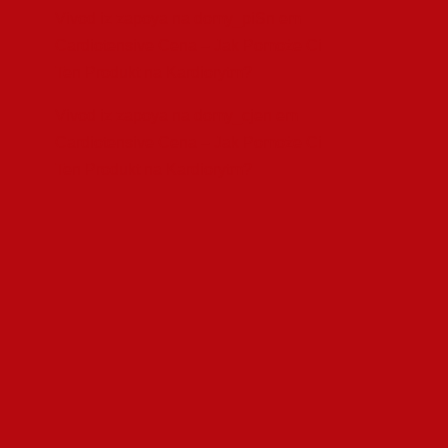
Vivod iz zapoya na domy_piSn
em
Cardiotensive Cena – Jak Pomoże Ci
Ten Produkt na Kardiorytm?
Vivod iz zapoya na domy_cjen
em
Cardiotensive Cena – Jak Pomoże Ci
Ten Produkt na Kardiorytm?