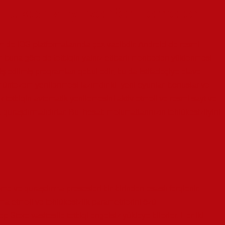
lükəsizliyi və Yeniləmələri
əm də iOS platformalarında çox vacibdir. Android-də rəsmi
, buna görə də tətbiqin yalnız etibarlı mənbədən yüklənməsi
iş edilmiş proqramları qəbul edir, bu da istifadəçiyə əlavə
 müntəzəm yenilənməsi lazımdır ki, yeni oyunlar, bonuslar və
lər tətbiqin avtomatik yeniləməsini aktiv etməli və rəsmi sayt və
quraşdırmalıdırlar. Bu, hesab məlumatlarınızın təhlükəsizliyini
mə və quraşdırma prosesləri bir-birindən əsaslı fərqlənir.
rma etməli və təhlükəsizlik parametrlərini özü
p Store vasitəsilə tətbiqi əngəlsiz yükləyə bilərlər. Hər iki