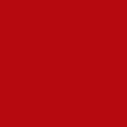
iOS yükləmə: App Store, sadə yükləmə, təhlükə
Android: əl ilə təhlükəsizlik parametrlərinin akt
iOS: Apple ID və məlumatların standart təsdiqi
Təhlükəsizlik və versiya yeniləmələri fərqli şə
Tətbiqin İstifadəsi və 
Mostbet tətbiqini cihazınıza qurduqdan sonra istif
tətbiq daha çox parametrlər və fərdiləşdirmə imkan
müəyyən təhlükəsizlik risklərini də özündə saxlayı
inteqrasiya olunmuş şəkildə işləyir. Ödəniş üsulla
platformada oxşar olsa da, bəzi funksional fərqlər o
parametrlər və funksiyalarla qarşılaşa bilərlər. H
bilər.