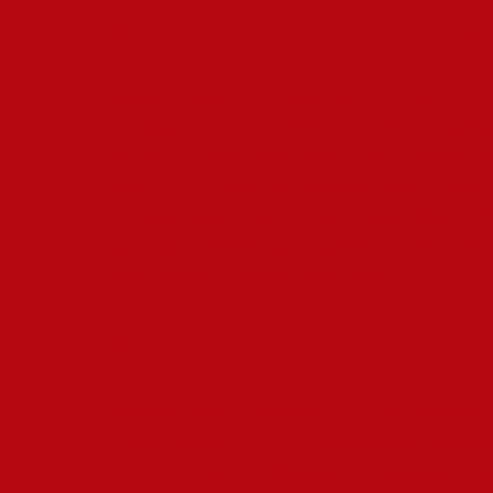
Mostbet Tətbiqinin Təh
Mostbet tətbiqinin təhlükəsizliyi həm Android, h
olmayan mənbələrdən yükləmə təhlükəli ola bilər
vacibdir. iOS isə əsasən App Store tərəfindən təft
qorunma təmin edir. Hər iki platformada tətbiqin
təhlükəsizlik yenilikləri təmin olunsun. İstifadəçi
ya mağaza vasitəsilə gələn yeniləmələri vaxtında 
qorumağa kömək edir
mostbet apk
.
Nəticə
Mostbet tətbiqini Android və iOS cihazlarda yüklə
Android istifadəçiləri APK fayl vasitəsilə quraşdı
tənzimləməlidirlər. iOS istifadəçiləri isə sadəcə Ap