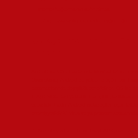
internet bağlantısının sabit olması
Tətbiqin avadanlıq tələblərinə uyğunluğu
Quraşdırma Prosesi: Andr
Fərqlər
Android və iOS cihazlarında Mostbet tətbiqini y
Əsas olaraq, Android-də yükləmə üçün rəsmi saytı
parametrlərində dəyişiklik etməlidirlər. iOS isə da
ın App Store-dan yüklənir. Həmçinin, təhlükəsiz
etibarlıdır. Lakin, Android istifadəçiləri üçün t
əhəmiyyətlidir ki, virus və ya proqram xətalarında
Android yükləmə: Rəsmi sayt, APK, naməlum