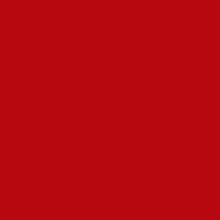
 birbaşa App Store-dan yüklənir və quraşdırma nisbətən sadədir.
tbet tətbiqinin yüklənməsi və quraşdırılması prosesinin əsas
ostbet Yükləmə Prosesi
 olaraq Google Play Store-da mövcud deyil. Buna görə, tətbiqi
ından APK faylını yükləməlidirlər. Bu proses bir qədər əllə
bələrdən quraşdırma” seçimi aktiv olmalıdır. Android-də bu
 təminatı” bölməsində yerləşir. İcazənin aktiv edilməsindən
aşdırma prosesini başlada bilər. Quraşdırma tamamlandıqdan
ifadəçiləri üçün diqqət edilməli ən vacib məqamlar bunlardır:
hlükəsizlik icazəsini aktivləşdirmək