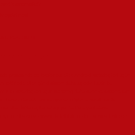
sizlik avtomatikdir
ivləşdirilməsi
kildə idarə olunur
Parametrləri
adə prosesində də fərqlər ola bilər. Android istifadəçiləri üçün
ı təklif edə bilər, çünki sistem daha açıqdır. Lakin bu,
r. iOS istifadəçiləri üçün isə tətbiq daha sabit və sistemə tam
rı, hesab idarəetməsi və oyunların işləmə sürəti hər iki
la bilər. İstifadəçilər tətbiqi yenilədikcə yeni əlavə
əmçinin, cihazın versiyası da tətbiqin performansına təsir edə