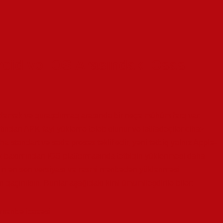
oid və iOS Arasındakı Əsas
ükləmək və quraşdırmaq arasında bir neçə mühüm fərq var.
ndan APK fayl yükləmə tələb olunur və istifadəçilər cihaz
ha standart və sadə proses təklif edir, yəni tətbiq yalnız Apple-
lik baxımından iOS platformasında tətbiqin yüklenməsi daha
ətbiqin ən son versiyası və rəsmi mənbədən yüklənməsi
n qaçınılsın. Bunlar aşağıdakı kimi ümumiləşdirilə bilər:
 mənbə icazəsi