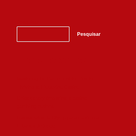
Pesquisar
Pesquisar
Posts recentes
Mastering the Game: Insider Tips for
Thriving at Hippozino Casino
Unlock crazy time wins: a casino
gambling outlook
Los secretos de Olymp para maximizar
tu banca de juego