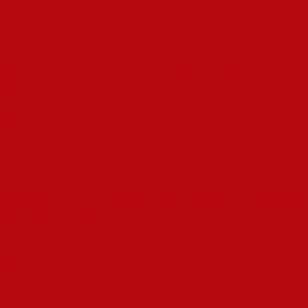
p Store-a daxil olun, tətbiqin adını axtarın və yüklə düyməsini
ləcək.
tbiq güncəlləmələri necə təmin
n yükləyərək əllə quraşdıra bilərsiniz, iOS üçün isə App Store
uraşdırmaq mümkündür.
ükəsiz istifadəsi üçün nə