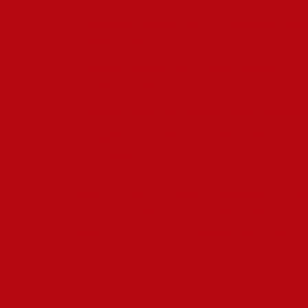
Apresentando sitesinde TL’ye kadar bahis oyn
bonusu vardır.
Mostbet Türkiye On the internet bahisçileri içi
bahisler mevcuttur.
MostBet’in sah internet sitesi Türkçe para dahil
Lisanslı bahis sitelerinin adresleri, düzenli de
hizmet verir.
Bu süreç dolandırıcılığı önlemeye yardımcı olur v
ve emniyetli platformuyla önemli bir kullanıcı kit
Operatör, binlerce işlemi başarıyla gerçekleştir
Masa Oyunları