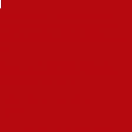
aydolmak”» «düğmesini – tıklamanız gerekiyor. Şirket,
iyette bulunduğundan şüphelenilmesi halinde para çekmeyi
bına girmek için, bahisçinin resmi internet sitesinde
g establishment, kullanıcılarına heyecan verici oyunlar, canlı
 sunar.
e bonuslara dikkat etmeniz gerektiğidir. Bonuslara veya
bi gönderirseniz, ödemeniz gecikebilir. Doğru bilgiye ve
en gelmek daha kolay hale gelecektir.
rede Alacak Mostbet
 Kısayol
inimum empieza maksimum limitlerin yanı sıra komisyon