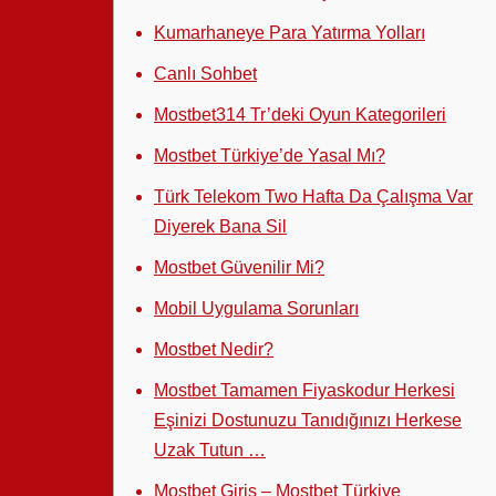
Kumarhaneye Para Yatırma Yolları
Canlı Sohbet
Mostbet314 Tr’deki Oyun Kategorileri
Mostbet Türkiye’de Yasal Mı?
Türk Telekom Two Hafta Da Çalışma Var
Diyerek Bana Sil
Mostbet Güvenilir Mi?
Mobil Uygulama Sorunları
Mostbet Nedir?
Mostbet Tamamen Fiyaskodur Herkesi
Eşinizi Dostunuzu Tanıdığınızı Herkese
Uzak Tutun …
Mostbet Giriş – Mostbet Türkiye