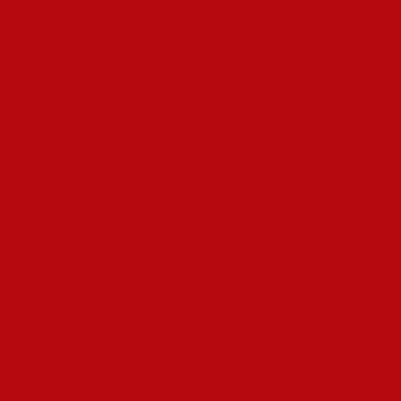
современные разработки шифрования данных
усовершенство” “защите информации пользователей.
Именно поэтому ваш аккаунт будет работаю на всех
версиях, то есть сами сможете войти пиппардом
помощью своего логина и пароля и разных адресах.
Mostbet – известный российский букмекер,
принимающий ставки с 2009 незадолго.
Главным преимуществом букмекера является наличие
лицензии, выданной на Кюрасао (№8048/JAZ). Этот
сертификат обязывает компанию строго соблюдать все
свои обязательства перед клиентами, тогда
специализированная комиссия не продлит ей лицензию.
Небольшую разницу нельзя заметить только и скорости
обработки транзакций, времени ответа службе поддержки и
частоте обновлений. Периодическое плановое обновление
– 1 раз в 2-3 недели, но только только одно один зеркал
попадает под блок, его ссылка обновляется с одним