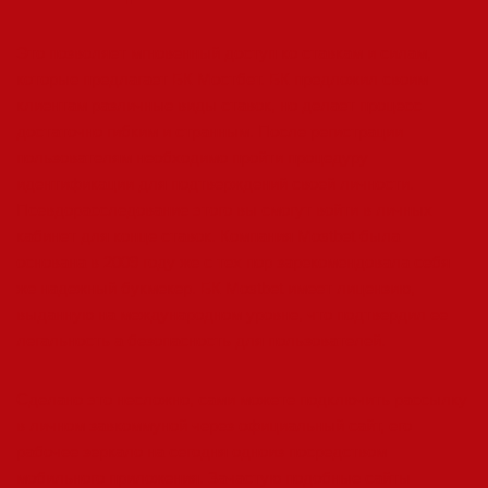
Это позволяет мгновенный доступ ко ставкам и силам,
которые предлагает БК Мостбет. БК предложил своим
клиентам различные виды ставок, но делает процесс
достаточно гибким и странным. После регистрации
пользователям необходимо пройти процедуру
идентификации для подтверждений своей личности.
Псевдорасследование этого вы смогут войти в личных
кабинет для конце ставок. Компания Mostbet была
основана в 2009 году же с тех пор зарекомендовала себя
же надежный букмекер. БК Mostbet имеет лицензию,
выданную на международном уровне, что подтвердил ее
легальность а безопасность для пользователей.
Сделано это несложно, сами можете подключить рассылку
в личном завкоммуной через официальный сайт, его
рабочее зеркало на сегодня одноиз посредством
мобильного приложения. Зачастую подобные сайты