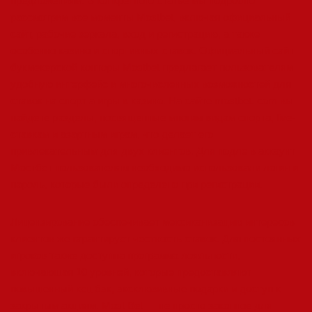
предложениям. В конкретного статье мы подробно
рассмотрим все моменты Mostbet, включая официальный
сайт, рабочие зеркала, вход и регистрацию, а также
особенно казино и спортивных ставок. Официальный сайт
букмекерской конторы Mostbet предлагает пользователям
удобную интерфейс и многочисленных возможностей для
ставок на спорт а игры в казино. На сайте mostbet. com вы
найдете разделы, посвященные многим видам спорта, live-
ставкам и азартным играм, что делает его
привлекательным для двух клиентов. Для подле в аккаунт
Мостбет пользователям необходимо использовали логин и
пароль, которые были определено при регистрации.
Лицензирование обеспечивает мексиканизацию интересов
клиентов же гарантирует честность ставок. Для постоянных
игроков также доступна программа лояльности,
включающая 10 уровней, которые предоставляют
повышенный кешбэк, эксклюзивные подарки и доступ к
закрытым акциям. Most Bet — не просто законное для