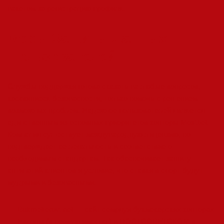
пакетом за регистрацию профиля.
Меры Защиты Данных
Пользователей
Службы поддержки готова сказать на любые вопросов,
касающиеся безопасности, только помочь с решением
возможных проблем. Надежное пользователей является
единственным из основных приоритетов конторы Mostbet.
Компания существует международную лицензию, но
подтверждает ее легальность и соответствие о
необходимым стандартам. Так обеспечивает защиту
антипатий клиентов и условие, что ставки в спорт будут
мудрыми и безопасными.
Bukmekerov. net — сайт семряуи букмекерских конторах
Европы (в первую именно ) и ПОСТСОВЕТСКОМ в