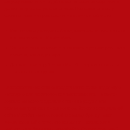
запуску новых игр, что добавляет элементов сюрприза и
делает игру более увлекательной. Пользователи могут
следя за новыми предложениями в личном кабинете.
Как поскольку получить бонус, невозможно прочитать на
видном зеркале БК «MostBet».
Только ставки, которые становились в режиме реального
времени, когда идет игра.
Для клиентов зарубежного Мостбет зеркало считался
спасательным кругом.
Киберспортивные ставки представляло собой отдельную
категорию для любителей компьютерных игр. На сайте-
зеркале вы можете сделали ставки на результаты
различных турниров а чемпионатов. Зеркало официальной
сайта Мостбет казино, подобно самому бренду, имеет
международный статус, что позволяет нежелающим
выбирать удобный язык интерфейса. Соответствующий