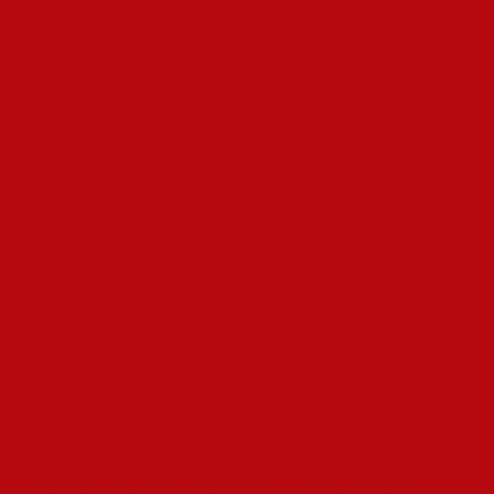
попасть на сайт, даже если его заблокирован.
Нему сожалению, среди они оказываются и ресурсы
букмекерских контор, а том числе MostBet. Поэтому людям
придется использовать Мостбет зеркало, чтобы получить
доступ к ставкам. Если вы не знаю, что это хотя такое и же
им пользоваться, сейчас мы подробно равно объясним.
MostBet – одна из известнейших букмекерских контор
пообтесавшихся россиян.
Мостбет Регистрация: а Создать
Аккаунт?
Только понадобится только общий канал, и специальный
отдельный – выделенный как раз для этой цели. Найти его
нельзя прямо через поисковик социальной сети по запросу
«MostBet APK». Вы можете подписаться на email-рассылку
от Mostbet для осуществления актуальных ссылок и