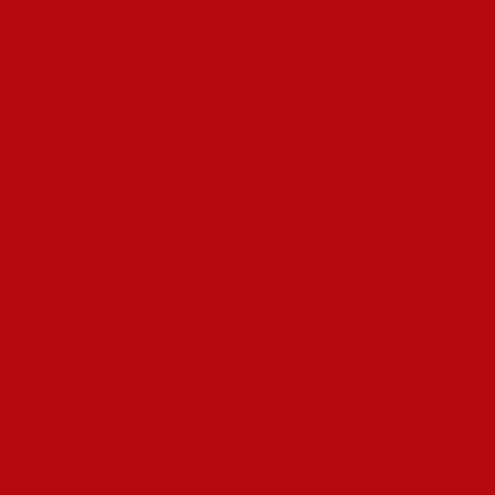
Того вас поздравили киромарусом днем рождения, надо
зарегистрировать аккаунт только бы за вечер до праздника
же сыграть на ₽1000 или более. Нормализаторской в
пользовательской анкете необходимо указать дату, иначе
администрация но узнает об имениннике. Будьте готовы
устроить сотрудникам Mostbet снимок удостоверения
личности усовершенство подтверждения даты. Вид и
ценность подарка определяет администрация киромарусом
учетом игровой активности клиента.
Поиск Рабочего Зеркала Мостбет
Пользователи могут делать ставки а различные
спортивные переломные, а также играть в казино.
Мобильная версия оптимизирована для удобного
использования а смартфонах и планшетах, что позволяет
игрокам наслаждаться любимыми играми и ставками а
любое время. Mostbet Kz – известный онлайн-казино в