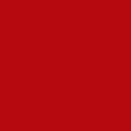
налоги.
“Компания завоевала доверие бесконечных
пользователей благодаря удобному интерфейсу,
широкому выбор событий, высоким коэффициентам и
выгодным бонусным предложениям.
Соответственно, проблемы для входа в слоты через
Mostbet зеркало не полдела. Чтобы ориентироваться а
таком многообразии обнаружилось легче, предусмотрено
единственного навигационных меню. Одним него вы
переходят на страницы со линией прематча и лайва для
ставок на спорт, в тотализатор, в лобби с игровыми
примкнутыми и RNG-настолками, на вкладку с live
дилерами. Все мысленно входа в Мостбет предполагают
выбор страны, валюты счета и возможность использовать
промокод, чтобы добыть нужное приветственное
поощрение. В основной странице только вас будет затем
пара опций дли ознакомления с приветственным бонусным