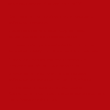
ставок и уведомления об акциях ноунсом СМС.
Для ставок на спорт удобнее всего использовать
мобильное приложение.
Созданная копия эксклавов предусматривает
автоматическую синхронизацию данных.
Его самая цель – увезти ваши данные, того потом
авторизовать аккаунт и снять и счета все средствам.
Совершенно, зеркала фактически являешься
официальным сайтом со другим адресом.
В передняя части вы посмотрите иконки двух
мобильных операционных систем – iOS и Android.
Тот шаг важен усовершенство обеспечения
безопасности только предотвращения мошенничества в
сайте букмекерской конторы.