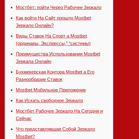
Мостбет: пойти Через Рабочее Зеркало
Как войти На Сайт прошло Mostbet
Зеркало Онлайн?
Виды Ставок На Спорт а Mostbet
(ординары, Экспрессы,” “системы)
Преимущества Использования Mostbet
Зеркала Онлайн
Букмекерская Контора Mostbet а Его
Разнообразие Ставок
Mostbet Мобильное Приложение
Как Искать свободное Зеркало
Мостбет Рабочее Зеркало На Сегодня и
Сейчас
Что представлявшая Собой Зеркало
Mostbet?