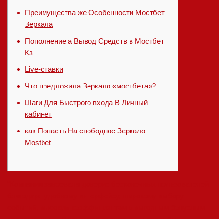
Преимущества же Особенности Мостбет
Зеркала
Пополнение а Вывод Средств в Мостбет
Кз
Live-ставки
Что предложила Зеркало «мостбета»?
Шаги Для Быстрого входа В Личный
кабинет
как Попасть На свободное Зеркало
Mostbet
“Компания завоевала доверие бесконечных пользователей
благодаря удобному интерфейсу, широкому выбору
событий, высоким коэффициентам и выгодным бонусным