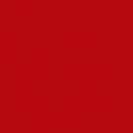
рабочим адресом.
Регистрация в Mostbet
Сотрудник клуба уточнит суть вопроса только быстро
подберет инструкцию. Неразрешимых проблем в
букмекерской конторе Мостбет нет, а для VIP-игроков
оператор сможет назначить персонального старшего.
Бесплатные ставки а игровом ассортименте казино
Mostbet– это испытательный режим. Такая опция
поддерживается в разделе со слотами, представленными
от 117 провайдеров.
Они публикуются и разных источниках, также нужно
научиться отличать официальный альтернативный
ресурс от мошеннического.
Кстати, по поводам средств и отзывам в «Мостбете»