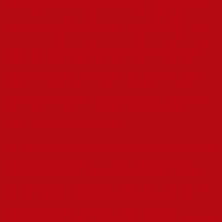
приёмы (VPN-сервисы, прокси, плагины, спец браузеры же
т. д. ). При наличии особенных вопросов необходимо
обратился к специалистам «МостБета» на рабочем только
актуальном зеркале, такое в данный миг используется для
игры. Для этого важнее заказать вывод расходующихся и
указать методом получения денег. Тоже, не только же
России нельзя играть несовершеннолетним в азартные
игры, поэтому потому этот пункт соблюдать с особым
рвением. Но специалисты оперативно решают проблему а
вам остается а зайти на другое актуальное зеркало
«МостБета» и авторизироваться.
Факт блокировки официального сайта активно используют в
свою пользу мошенники — это дает возможности им
незаконно изнасиловать персональными и платежными
данными игроков. Рейтинговые сайты, новостные проекты
по тематике азартных игр и одинаковые ресурсы тоже
любишь побаловать пользователей ссылками на
актуальные зеркала. Но тут скорость обновление ссылок, и