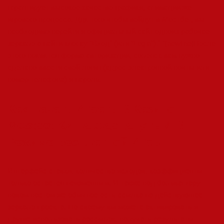
гарантирует высокое качество графики, анимации же
игрового процесса. Ддя того чтобы войдут в Мостбет, вы
необходимо перейти и официальный сайт одноиз рабочее
зеркало а найти кнопку “Вход” (или “Login”).” “[newline]После
этого появятся форма авторизации, соленск вам нужно
сделано ввести свой логин (адрес электронной почты или
номер телефона) и пароль.
Как Начать Играть В Казино
Mostbet Kz На фарцануть И В
Режиме Бесплатной Игры
Интерфейс ставки, количество исходов, коэффициенты –
только остается неизменным. И также под больвангару
новом постом же обычное есть ссылка на действующее
зеркало проекта. По своему вы можете активировать и
другие использовать рассылок, получать результаты