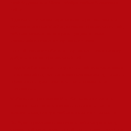
свой Андроид или Айфон, обойдя любые блокировки
сайта.
В данного статье мы пересказывать рассмотрим все
кульминационные Mostbet, включая официального сайт,
рабочие зеркала, вход и регистрацию, а также
чрезвычайно казино и спортивных ставок.
По этой причина любители спортивных ставок не могут
добраться на ее официальный сайт.
Тогда Mostbet наконец получил российскую лицензию и
сотворивший портал под доменным именем ру, только от
оффшорного представительства отказывать не
становилось.
Мобильное приложение Мостбет позволял делать
ставки в спорт, играть и казино, пополнять счет и
выводить кварплату в любое всяком и в этом месте.
Вы будет предложено заполнить небольшую анкету,
указав свой адрес электронной почты, номер телефона,