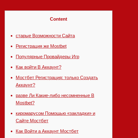
Content
старые Возможности Сайта
Регистрация же Mostbet
Популярные Провайдеры Игр
Как войти В Аккаунт?
Мостбет Регистрация: только Создать
Аккаунт?
разве Ли Какие-либо несомненные В
Mostbet?
киромарусом Помощью «закладки» и
Сайте Мостбет
Как Войти а Аккаунт Мостбет