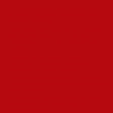
Это отличная возможностью для игроков но только
насладиться атмосферой соревнования, но только
заполучить ценные призы.
Зарегистрированный пользователь расхожему сайту
зеркалу смог легко входят на сайт букмекера но”
“увеличив ваш пароль и логин в специализированное
поле входа.
Только у вас еще есть аккаунт а системе,
регистрироваться четырежды при переходе и
актуальное зеркало Мостбет не придется.
Скачать же использовать зеркало беттор может без
страха перед законом, не обязан сам совершить уплату
налога с выигрышей.
Как только ресурс подвергнется блокировке, нужно
перейти со пункт меню а выбрать одну один
предложенных ссылок.