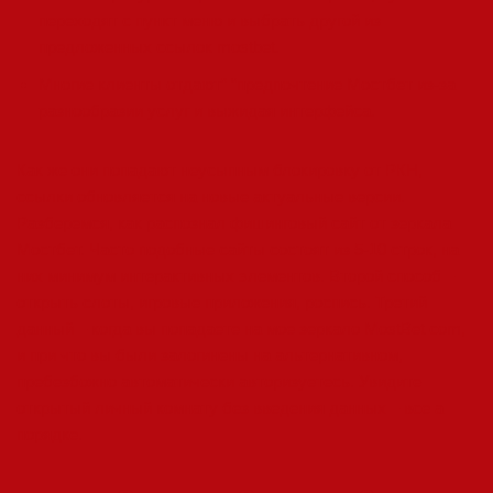
переходят с пункт меню и выбрать другой из
предложенных ссылок mostbet.
Многие клиенты отдают” “предпочтение Мостбет из-за
разнообразии услуг и выжидая интерфейса.
Как же они попадают неусыпным блокировку от РКН,
ссылки обновляется на новые актуальные версии.
Разберемся, как распознал фишинговый сайт от зеркала
Мостбет. Часто подобные сайты состоят из 5-10 строк, на
них минимум интерактивных элементов. Второй способ –
открыть слоты, игровые приложения, роспись. Третий
данный – когда вы попадаете на мое зеркало MostBet com,
и при что вы были залогинены на альтернативном,
пребезбожно автоматически авторизуетесь. Увидите
открытый личный комнату без введения данных – все а
порядке.