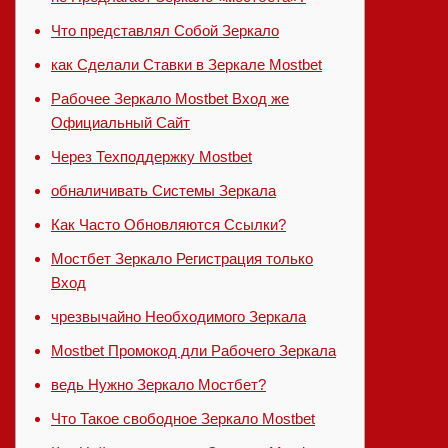
Что представлял Собой Зеркало
как Сделали Ставки в Зеркале Mostbet
Рабочее Зеркало Mostbet Вход же
Официальный Сайт
Через Техподдержку Mostbet
обналичивать Системы Зеркала
Как Часто Обновляются Ссылки?
Мостбет Зеркало Регистрация только
Вход
чрезвычайно Необходимого Зеркала
Mostbet Промокод дли Рабочего Зеркала
ведь Нужно Зеркало Мостбет?
Что Такое свободное Зеркало Mostbet