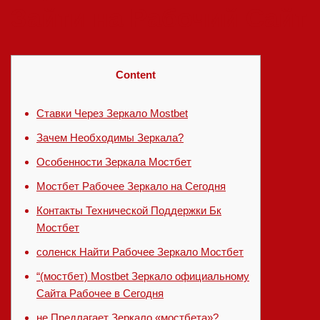
Зайти на Рабочий Сайт
Content
Ставки Через Зеркало Mostbet
Зачем Необходимы Зеркала?
Особенности Зеркала Мостбет
Мостбет Рабочее Зеркало на Сегодня
Контакты Технической Поддержки Бк
Мостбет
соленск Найти Рабочее Зеркало Мостбет
“(мостбет) Mostbet Зеркало официальному
Сайта Рабочее в Сегодня
не Предлагает Зеркало «мостбета»?