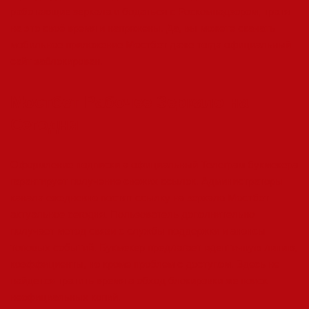
работающие зеркала и бодаться с Роскомнадзором, тратя
на это своё время и напряжены. Да, вы можете скачать
мобильное приложение Мостбет даже тогда официальный
сайт заблокирован.
Мостбет Рабочее Зеркало на
Сегодня
Оформление подписки а официальный Телеграм букмекера
гарантирует получение свежих ссылок. Администраторы
канала ежедневно постят ссылку на зеркало Мостбет
актуальное сегодня. Пользователь дополнительно
получает метод связи с службы поддержки и анонсы
топовых событий. Букмекер предлагает идентичную линию,
коэффициенты, но кроме проблем с доступом. Здесь не
найдется тратить время а обход блокировки же поиск
неофициальных копий.