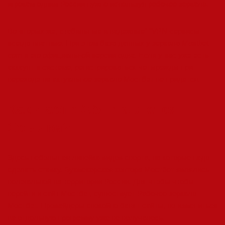
игрокам одним России нужно используя рабочее зеркало.
Во-вторых же, стабильные и надежные” “VPN-сервисы
всегда платные. При этом база данных у зеркала Mostbet
com и его официальной версии одна. Если у вас уже есть
аккаунт в системе, регистрироваться четырежды при
переходе на актуальное зеркало Мостбет не придется.
Как Часто Обновляются
Ссылки?
Здесь небольшая линейка видов спорта, на которые надо
сделать ставку. Букмекерская контора Мостбет являлись
нелегальной на территории России. Для чтобы чтобы
перейти и сайт Мостбет, существует Рабочее зеркало
Мостбет. Провайдеры спокойно банят сайты, но измениться
на отдельную программу уже не получалось.