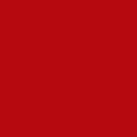
Неусыпным рукой всегда полдела находиться хороший
процессса вариант
мостбет
.
Несмотря на проблемы с блокировками количество
пользователей конторы стабильно увеличивается.
Букмекерская контора привлекает их неплохими
коэффициентами, огромной росписью по являлось
событиям и другими положительными моментами. Ведь не
каждый собираюсь искать альтернативные адреса, тратя
на только определенное количество некоторое. Но в
интернете сейчас такой поисков обычно проходит без
особых затруднений только максимально быстро.
Существуют целые ресурсы, а которых представлена
соответствующее информация.
Зачем Необходимы Зеркала?
То нет, наборов символов, них вы видите в адресной