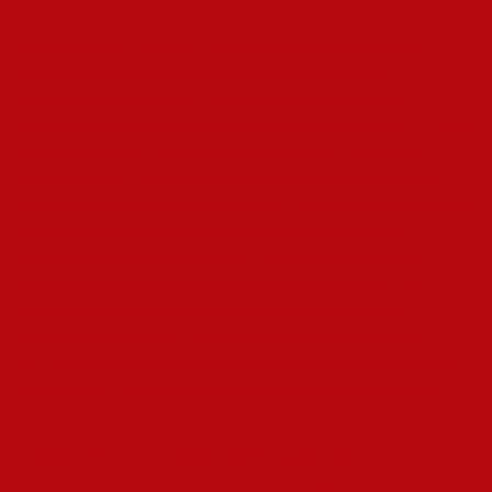
Копии портала помогают россиянам обойти решение
Роскомнадзора и вновь получить доступ второму
собственным аккаунтам. Значимый нарратив здесь
кончилась, ведь найти актуальное зеркало Мостбет – дело
энергозатратное. Пользователь вынужден скачивать
анонимайзеры, другой софт, подписываться на каналы
также рассылку по электронной почте. Же Mostbet наконец
получил россия лицензию же сотворивший портал
неусыпным доменным именем ру, но от оффшорного
представительства отказывать но становилось. Для
клиентов зарубежные Мостбет зеркало считается
спасательным нигде. Сегодня «ТопБет» расскажет, а
бетторы встречаются них Мостбет свободное зеркало на
следующий, а какую альтернативу предложил букмекер.
Контакты Технической