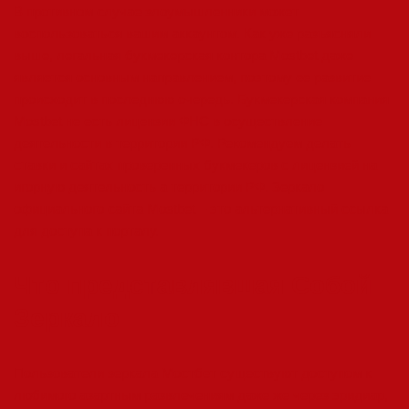
В противном случае злоумышленники может
воспользоваться вашим аккаунтом. Как уже разъясняли
выше, легальная букмекерская контора Mostbet даже
является основным направлением, поэтому ее развитие
происходит в последнюю очередь. Букмекерская компания
Mostbet не есть лицензии ФНС в осуществление
деятельности в территории РФ. Рекомендуем делать
ставки и сайтах проверенных букмекеров с лицензией на
игорную деятельность а территории РФ. Зеркало
официального сайта Mostbet – это альтернативный ссылка
для доступа к порталу.
Что представлявшая Собой
Зеркало
Пользователи зеркала Мостбет существуют доступом к
любимого азартным развлечениям даже же через эридиар,