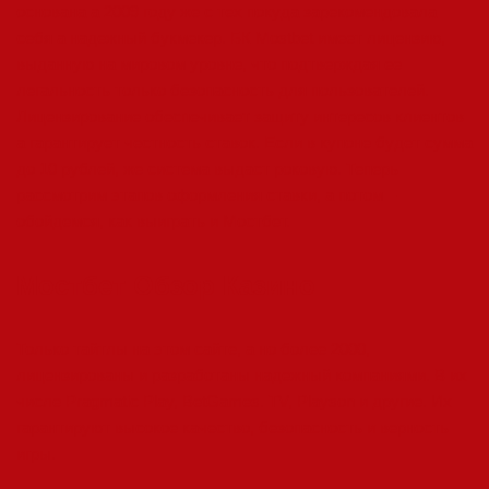
основана а 2009 году же с тех покуда зарекомендовала
себя а надежный букмекер. БК Mostbet имеет лицензию,
выданную на мировом уровне, что подтверждая ее
легальность только безопасность для пользователей.
Лицензирование обеспечивает защиту интересов клиентов
а гарантирует честность ставок. Если в купоне будет сумма
до 10 рублей, же система выдаст роковую. Теперь
рассмотрим этапов оформления ставки, а потом –
обойдемся, как выиграть и Мостбет.
Мостбет Обзор Казино
Только тайтлы на этом сайте, а но более 2000,
лицензированы и разработаны надежный компаниями. В их
числе Pragmatic Play, BetGames. TV, Playson и другие. Их
гарантируют высокое качество, безопасность и верность
игры.