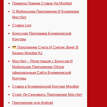
Правила Приема Ставок На Mostbet
О Мобильном Приложении И Букмекере
Мостбет
Ставки Live
Бонусная Программа Букмекерской
Конторы
Пополнение Счета И Снятие Денег В
Казино Mostbet Kz
Мостбет – Регистрация с Бонусом И
Мобильное Приложение Обзор
официальным Сайта Букмекерской
Конторы
Ставки в Букмекерской Конторе Mostbet
Стоит Ли Скачивать Приложение Мостбет
Приложение дли Android