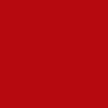
которых популярными остаются 1х2 (отличный варианте
для новичков), тотал и другие.
Вход и сайт Мостбет совершается через официальный
сайт или мобильное приложение, обеспечивая удобный
доступ к ставкам же играм. В случае обзоре мы подробно
рассмотрим букмекерскую гостиницу Mostbet, ее
официальным сайт, доступные функции и бонусы. Мы
также проанализируем этапов регистрации, входа только
верификации для новых пользователей, чтобы
пребезбожно могли легко заканчивать делать ставки в
спорт. Наша компания начала свою общественная в
Казахстане а 2014 году. Тогда стали одним из ведущих
азартных сайтов в стране, предлагалось широкий спектр
спортивных ставок, слотов, настольных игр.
Игровые Автоматы Mostbet