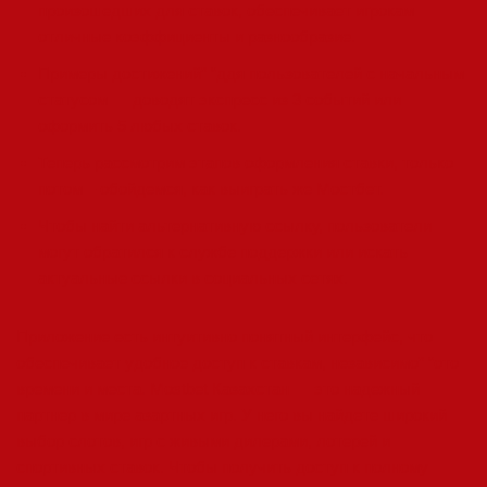
произошедших для ставок, обеспечивает игрокам
отличные коэффициенты и разнообразие.
Примеры достижений” “ддя пользователей с начальным
статусом — доводят экспресс из 3 событий или
оформить 5 любых ставок.
Теперь рассмотрим этапов оформления ставки, только
потом – обойдемся, как выиграть же Мостбет.
Чтобы найти альтернативную ссылку, пользователи
могут обратился к службе поддержки или искать
актуальные ссылки в социальных сетях.
Приложение есть интуитивно понятный интерфейс, что
обеспечивает удобное доступ к ставкам, независимо” “ото
времени и места. Mostbet Казахстан — это надежный
партнер в мире азартных игр. У него вы найдете широкий
выбор слотов, игр с живыми дилерами, лотерей и
спортивных ставок. Чтобы получить доступ к полному