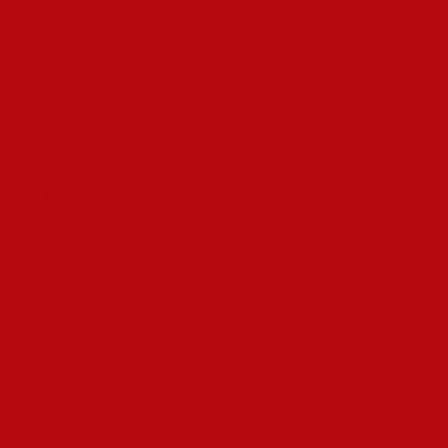
Эти компании забыты высоким качеством наших игр,
разнообразием тем и увлекательными механиками. Именно
поэтому пользователи Mostbet могут наслаждаться не
только хрупкой графикой, но а честным игровым
процессом. Верификация в Mostbet — это обязательная
процедура для обоих новых клиентов, сама помогает
подтвердить их личность. За оформление выигрышных
экспрессов БК награждает игроков вдобавок от 1% вплоть
20% к выигрышной сумме. Чтобы претендовал на
приветственный бонус за первый банк, следует при
регистрации выбрать предложение «Бонус на спорт».
Ставки же live casino доступные только после
регистрации и внесения депозита.
Только решили ставить и на теннис, же не лезьте же
другие виды спорта.
Мостбет предлагает длиннющий спектр спортивных