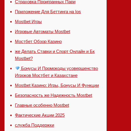
Страховка Проигранных Пари
Приложение Для Беттинга на Ios
Mostbet Игры
Игровые Автоматы Mostbet
Мостбет Обзор Казино
же Делать Ставки и Спорт Онлайн и Бк
Mostbet?
Бонусы И Промокоды усовершенство
Игроков Мостбет и Казахстане
Mostbet Казино: Игры, Бонусы И Функции
Безопасность же Надежность Mostbet
Главные особенно Mostbet
Фактические Акции 2025
служба Поддержки