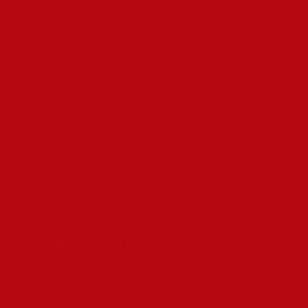
৩. প্রযুক্তিগত সমস্যা
অনেক সময় লগইন করার সময় প্রযুক্তিগত সমস্যা দেখা দিতে পারে, যেমন:
ওয়েবসাইটের সার্ভার ডাউন
ইন্টারনেট সংযোগের সমস্যা
ব্রাউজারের ক্যাশে বা কুকিজের সমস্যা
এসব সমস্যার সমাধান করতে, প্রথমে আপনার ইন্টারনেট সংযোগ পরীক্ষা করুন। এরপর
ব্রাউজারের ক্যাশে এবং কুকিজ ক্লিয়ার করতে আবার চেষ্টা করুন। প্রয়োজনে অন্য
ব্রাউজারে চেষ্টা করেও দেখতে পারেন।
৪. সাপোর্ট টিমের সাথে যোগাযোগ
যদি উপরের সমাধানগুলি কার্যকর না হয়, তখন মোস্টবেটের সাপোর্ট টিমের সাথে যোগাযোগ
করা সবচেয়ে কার্যকর উপায়। তাদের মাধ্যমে আপনি:
mostbet app bangladesh