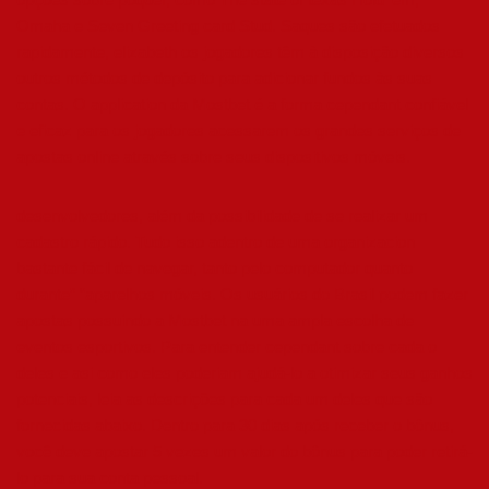
Omaha e Seven Greeting card Stud. Saques são efetuados
rapidamente, elizabeth os jogadores têm à disposição diversos
outros métodos de depósito para adicionar fundos às suas
contas. O application da Mostbet é a forma cependant confiável
e eficaz para os jogadores acessarem os grandes serviços de
apostas online através sobre seus dispositivos móveis.
desenvolvedores, além da possibilidade de se realizar um
cadastro rápido. Tudo isso adentro de uma organizacion
bastante fácil de navegar, tanto pelo computador quanto
durante” “aparelhos móveis. Os usuários do Brasil podem fazer
apostas possuindo a Mostbet na uma ampla escolha de
eventos esportivos. Para entender cependant sobre cada o
deles e asi como eles poderiam ajudá-lo a otimizar seus ganhos
potenciais, leia as descrições para cada um deles que são
fornecidas abaixo. Dentro para 30 dias após receber o bônus,
você deve apostar 5 vezes um valor do bônus para poder retirá-
lo para sua conta pessoal.