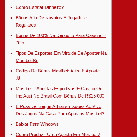
Como Estafar Dinheiro?
Bônus Afin De Novatos E Jogadores
Regulares
Bônus De 100% Na Depósito Para Cassino +
70fs
Tipos De Esportes Em Virtude De Apostar Na
Mostbet Br
Código De Bônus Mostbet: Ative E Aposte
Já!
Mostbet – Apostas Esportivas E Casino On-
line Aqui No Brasil Com Bônus De R$15 000
É Possível Seguir A Transmissões Ao Vivo
Dos Jogos Na Casa Para Apostas Mostbet?
Baixar Para Windows
Como Produzir Uma Aposta Em Mostbet?