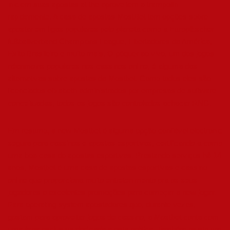
iniciem suas apostas at the aproveitem a trampolín
rapidamente. A casa de apostas MostBet tem opções sobre
apostar em ligas populares pelo planeta como a Europäischer
fußballverband Champions League, Libertadores da América,
Exito Brasileiro e muito mais. O pôquer ao vivo, um dos jogos
néanmoins populares nos cassinos online, é alguma das
alternativas sobre apostas da Mostbet. Como todos eles são
licenciados elizabeth administrados por empresas de software
conceituadas, todos os jogos são controlados achacar RNG.
Em resumo, a new Mostbet é alguma opção confiável electronic
segura para cassinos e apostas esportivas, certificando-a como
uma boa casa de apostas esportivas. Prestando serviços há 14
anos, Mostbet é uma casa de apostas esportivas e cassino
online que proporciona muito entretenimento pra os seus
jogadores e excelentes promoções para começar a new jogar.
Para operating system apostadores que, durante vezes,
gostam para aproveitar jogos de cassino, a Mostbet conta com
uma área exclusiva dedicada a esta prática. Também existe um