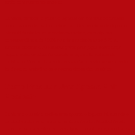
estão continuamente entre os
Contudo, também é possível apostar em corridas de cavalos,
ténis e outros desportos eletrónicos. Um benefício de depósito
introdutória similar ao mencionado acima, com alguma
correspondência de 100% no primeiro depósito de $ 20 ou
superior electronic 70 rodadas grátis para jogos sobre caça-
níqueis selecionados. Adicionalmente, as alternativas de
registro na Mostbet foram desenvolvidas em virtude de atender
às diversas preferências e necessidades dos usuários.
Como Produzir Uma Aposta Mhh
Mostbet?
Conforme o usuário realiza uma aposta, o foguete irá subindo e
es efectivo de maneira semelhante ao Aviator. Mostbet Aviator
consiste basicamente em fazer alguma aposta e seguir o trajeto