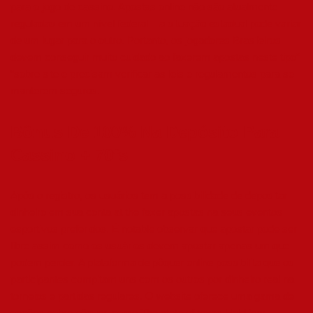
para o jogo de cassino. Apostas online não são atualmente
reguladas em um nível federal – a situação estadual pode variar
de um lugar para o outro. Portanto, os jogadores Brasileiros
devem conseguir muito cuidado ao fazerem apostas neste tipo”
“sobre site e precisam verificar as leis e regulamentos para se
manterem seguros.
Bônus De 100% Na Depósito Para
Cassino + 70fs
Após o registro, os usuários tem a possibilidade de depositar
dinheiro em sua conta at the fazer apostas na seus eventos
esportivos preferidos. É notable observar que apostar pode ser
libre assim como os usuários devem apostar apenas um que
podem perder. A plataforma de pôquer online possibilita que os
participantes compitam uns com os outros por dinheiro real na
torneios e partidas regulares. O website oferece uma gama de
opções sobre pôquer, como The state of texas Hold ‘em,