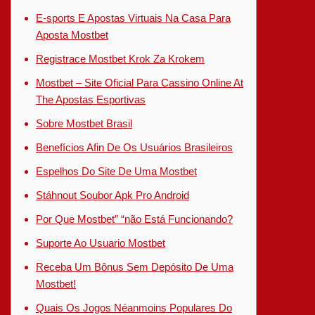
E-sports E Apostas Virtuais Na Casa Para
Aposta Mostbet
Registrace Mostbet Krok Za Krokem
Mostbet – Site Oficial Para Cassino Online At
The Apostas Esportivas
Sobre Mostbet Brasil
Benefícios Afin De Os Usuários Brasileiros
Espelhos Do Site De Uma Mostbet
Stáhnout Soubor Apk Pro Android
Por Que Mostbet” “não Está Funcionando?
Suporte Ao Usuario Mostbet
Receba Um Bônus Sem Depósito De Uma
Mostbet!
Quais Os Jogos Néanmoins Populares Do