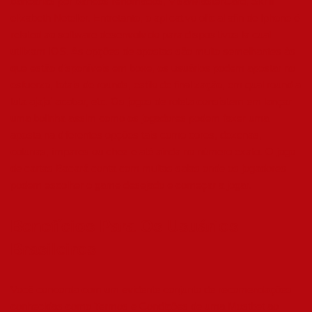
bancárias por bancos renomados, Visa/MasterCard, Skrill
elizabeth Neteller. Entretanto, o aplicativo oficial afin de Iphone é
related ao software desenvolvido para dispositivos la cual
utilizam IOS. As opções de apostas são muito semelhantes às
que estão disponíveis em boxe, os usuários podem apostar no
esfuerzo, totais de rounds, estilo de finalização, em qual round a
luta ajajai acabar, etc. Os jogos de roleta consistem em lançar
uma bolinha assim como os jogadores podem fazer uma
aposta na diferentes opções tais como cores, dezenas,
colunas, ímpares ou chez e até ainda no número exato. O jogo
de cartas Bacará conta com muitas salas onde os jogadores
podem escolher o game desejado e começar a jogar.
Benefícios Para Os Usuários
Brasileiros
Você concorda com um evidente conjunto de recomendações
conhecidas como Termos e Condições de uma Mostbet ao