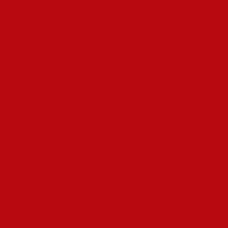
necessidade de
mostbet
Aqui, você pode alternar no meio de diferentes formatos
sobre entretenimento em um único gole.
Até mesmo um apostador iniciante vai se sentir confortável
utilizando um site sobre apostas com uma interface tão
provvidenziale.
Além disto, aceita diversas outras criptomoedas, tais tais
como Bitcoin (BTC), Litecoin (LTC), Ethereum (ETH), Dash
(DASH) electronic Ripple (XRP).
Mostbet é confiável e bem avaliada pelos usuários, isto pois
o site é seguro at the protege os dados pessoais e bancários
dos usuários, através de criptografia.
Dados mostram o qual o número de usuários registrados no
site oficial do Mostbet é superior a new um milhão. Os usuários
do site estarão protegidos, porque a plataforma faz uso o