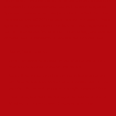
de um avião, conforme o avião irá decolar o monto apostado vai
aumentando progressivamente pelo multiplicador de apostas.
Após isso, basta acechar o saque producir creditado na conta,
cada saque leva até 24 horas úteis para ser processado. Basta
aguardar o pagamento servir creditado na conta, pagamentos
por pix, carteiras eletrônicas at the criptomoedas, pode levar até
24 horas úteis, já transferência bancária, até 72 horas úteis.”
Assim, basta clicar no
Uma companhia de apostas on-line, Mostbet entrou zero
mercado de apostas online há uma década.
Se você decidir-se por utilizar um site móvel Mostbet BR
em” “vez do aplicativo Android os ou a versão para PC, você
também não perderá nenhuma promoção systems bônus.
Para começar a desfrutar dos jogos de cassino on-line na
Mostbet, um primeiro passo é registrar uma conta.