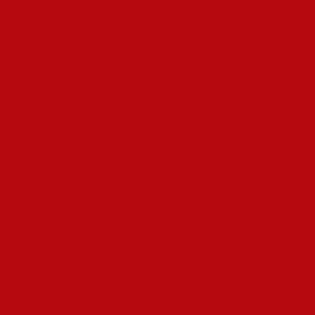
Aposte Já!
e grandes prêmios. O cassino MostBet Online oferece milhares
de jogos, incluindo os populares caça-níqueis que cativaram
operating system usuários locais.
Proporcionamos uma enorme diversidade de desportos e
eventos, abrangendo futebol, basquetebol, ténis, voleibol e
muitos outros.
Os levantamentos em mostbet estão acessíveis a todos
operating system usuários, não importando a sua
localização, desde que possuam um método sobre
pagamento válido.
O Almost all Bet oferece 1 excelente livro de desporto, bem
como jogos populares de casino em linha.