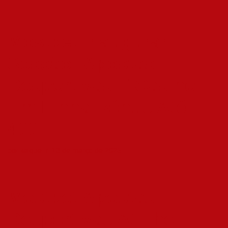
Pular
Mostbet Inaugurar
para
o
Sessão: Apostas
conteúdo
Desportivas E Casino
Em Linha Bónus Até
400
por
kaique
13 de março de 2025
Mostbet Apostas
Desportivas At The