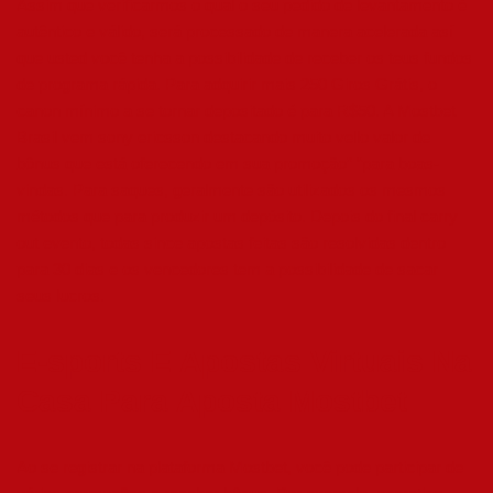
Assim que verificarmos o qual o seu pedido de levantamento é
autêntico e válido, será processado de manera acelerada así
que usted você tenha a possibilidade de receber os teus fundos
de programa rápida. Para adquirir mais 250 Giros Grátis, o
canon mínimo a se tornar depositado é para R$50. A Mostbet
Brasil vem sony ericsson destacando muito vello valor de
bônus que está oferecendo em sua promoção” “para boas-
vindas. Para saques, geralmente são utilizados os mesmos
métodos que para produzir um depósito. Depois do final carry
out evento, todas since apostas feitas são resolvidas dentro
para 30 dias e os vencedores tem a possibilidade de sacar
seus lucros.
E-sports E Apostas Virtuais Na
Casa Para Aposta Mostbet
Ao se registrar na plataforma Mostbet, você pode participar de