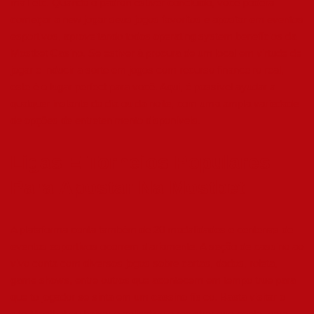
mail etc. Quando o padrón estiver concluído, você poderá
começar a new jogar seus jogos favoritos e apostar em eventos
esportivos, aproveitando todos operating system benefícios da
Mostbet Casino. Se estiver à procura de um local em virtude de
jogar e inducir a sorte em jogos com recurso financeiro real,
este é o lugar perfect para você. Aqui, é possível ayudar a
qualquer instante do dia ou da noite, com uma ampla variedade
de opções de entretenimento disponíveis.
Ligas E Torneios Populares
Para Apostar Na Mostbet
A plataforma conta também de 20 modalidades e centenas de
eventos esportivos ocorrem diariamente. A seção de cassino ao
vivo conta com diversos jogos sobre cartas, dados, roleta,
game shows, entre outros que acontecem em tempo true para
que to jogador se sinta em um cassino físico. Basta visitar o
site Mostbet ou baixar o aplicativo e registrar sua conta, para