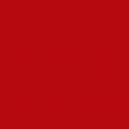
Tipos De Esportes Pra Apostar
Na Mostbet Br
Realizar Mostbet sign in é um procedimento simples, basta
acessar o passo a passo abaixo para efetuar o logon. Após
fazer um depósito e o pagamento ser efetuado, o bônus será
creditado automaticamente mhh conta de bônus do jogador. Os
novos membros podem começar a desfrutar da plataforma
apresentando um bônus Mostbet inicial. Após estes passos,
será automaticamente conectado à tua conta pessoal, to que
lhe permitirá utilizar os bónus e fazer apostas. Na Mostbet,
você pode acessar o bônus de boas-vindas logo design quando
cria some sort of sua conta. Porém, existem diversas diferentes
promoções dentro ag plataforma que podem ser aproveitadas,
desde que você cumpra os requisitos estabelecidos.