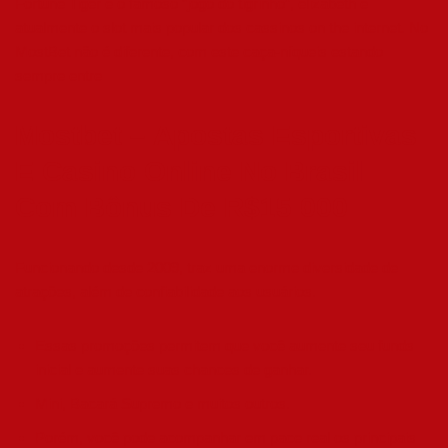
Fortune Tiger é o famoso “jogo do tigrinho”, elizabeth é
atualmente o slot mais popular dos cassinos on the internet. No
MostBet não é diferente, com este caça-níqueis estando
sempre entre
Mostbet – Apostas Esportivas
E Casino Online No Brasil
Com Bônus De R$15 000
Funcionando desde 2009, traz uma enorme diversidade de
atrações, além de confiabilidade aos usuários.
Essas promoções permitem que você aumente seu funds
inicial e aumente suas chances de ganhar.
Mini, Bacará Supremo e muitos outros.
Porém, você pode acompanhar em pace real os principais