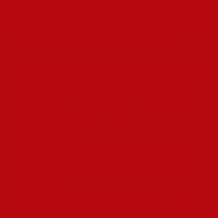
Hasan” karakteriyle zenginleştirilen konsept, her çeviride sürpriz
ödüllere açılan bir kapı gibidir. Bahis dünyasında isim yapmış
birçok platform, bu oyunu üyelerine sunarak onları ankle rehab
ebook eğlendirmeyi hem de kazandırmayı hedefler.
Ayrıca, tüm düzenli kullanıcıların bahisçinin net sitesindeki
faaliyetleri için özel teklifler almalarını sağlayan sadakat
programının şartlarını okumayı unutmayın.
Telefon numaranızı doğrulamadıysanız, şifre kurtarma
alanına e-posta göndermeniz gerekir.
ALINTI YAPMAK
Mostbet Major Bass Bonanza Hile kelimeleriyle araştırma
yapan kullanıcılar, oyunu garantili kazançla oynamanın
yollarını” “ararlar.
Ardından, hesabınıza bakiye aktarmaya hazır bir hale
geliyorsunuz.