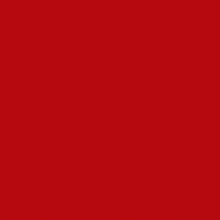
daha iyidir.
Bu tür oyunlar, rastgele sayı üreteci (RNG) teknolojisiyle
çalışır ve sonuçlar her spin için bağımsız olarak belirlenir.
Yeni giriş adresine ulaşmak için Almost all bet’in resmi
kaynaklarını takip edebilirsiniz. Ayrıca, tarayıcınızda sık
kullanılanlara ekleyerek güncel giriş adresini kolayca
bulabilirsiniz. Bu sorun büyük ihtimalle oyun sağlayıcısından
kaynaklanan bir issue diyebiliriz. Canlı casino alanında ise
Advancement Gaming’in oyunlarını bulabilirsiniz.
Mostbet Casino’yu Cep Telefonunda
Oynamak Için Bir Uygulama Var Mı?
Ancak canlı casino, kullanıcıların gerçek bir casino
atmosferinde oyun oynamalarını sağlar. Canlı blackjack, canlı
rulet, canlı online poker ve daha birçok oyun seçeneği