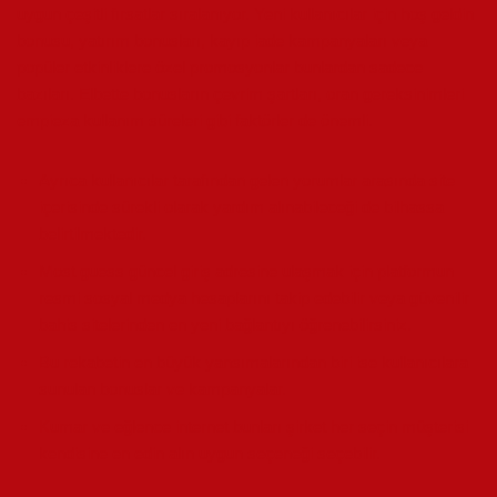
uygun çeşitli fırsatlar sıralanıyor. Yeni kullanıcılar için hoş geldin
bonusu, yatırım bonusları, kayıp iade kampanyaları veya
popüler etkinliklere özel promosyonlar bunlardan sadece
bazıları. Elbette bonusların çevrim şartları, oran gereksinimleri
empieza kullanım süreleri gibi faktörler de önemli.
Ayrıca kullanıcılar tarafından gelen yorumlar arasında site
içerisinde sürekli olarak yardım alınabileceği de bilhassa
belirtilmektedir.
Most guess güncel giriş adresine ulaşmak için platformun
resmi sosyal medya hesaplarını takip edebilir veya güvenilir
bahis sitelerinden en yeni bağlantıyı öğrenebilirsiniz.
Bu rekabetin en büyük yansımalarından biri ise kullanıcılara
sunulan bonuslar ve kampanyalar.
Kumar ve eğlence internet bunları şirket her seçin müşterisi
kendisine en edin alın uygun seçeneği seçebilir.