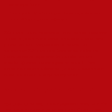
tamamlayabilirsiniz.
Benzer şekilde Mostbet telegram kanalında, kullanıcıların
birebir etkileşime girmesi sağlanıyor.
2007 yılında Türkiye Parlamentosu online casinoları yasaklayan
bir yasa da çıkardı. Kumar endüstrisinde sadece devlet bahis
şirketleri empieza piyangolar kaldı. Bu nedenle Türk
hükümetinden 2024 yılına kadar lisans alması imkânsızdır.
Casino oyunlarına başlamadan önce kuralları empieza
stratejileri öğrenmek, kazanma şansınızı artırabilir. Daha
sonraki yorumlarımda kullanılması için adım, e-posta adresim
ve web-site adresim bu tarayıcıya kaydedilsin.
Mostbet Para Çekme Yöntemleri
Eğer girişle ilgili herhangi bir sorun yaşarsanız, Many bet’in 7/24
canlı destek hizmetinden yardım alabilirsiniz. Özellikle “Balıkçı