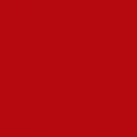
unsurları bir araya getirir. Büyük ikramiyeleri yakalama
heyecanı, eğlenceli görsel efektler ve sürükleyici müziklerle
birleştiğinde, tam bir macera sizi bekler.
E-postanıza gönderdiyseniz veya resim olarak
kaydettiyseniz, kullanıcı adınızı empieza şifrenizi giriş
formunuza yeniden yazmanız gerekir.
Yatırımlara eklenen promosyonlar, oyuncuların oyun
deneyimlerini geliştirmelerine ve kazançlarını artırmalarına
yardımcı olmaktadır.
Ancak site, kullanıcılarının kişisel ve finansal bilgilerini
korumak için en son güvenlik önlemlerini kullanır.
Neyse ki, zerkalo mostbet sayesinde, kendi hesabınıza
erişiminizi asla kaybetmeyeceksiniz.
Kullanıcılar, doğrudan telefonlarına güvenli ve hızlı bir şekilde
APK dosyasını yükleyerek bahis ve casino oyunlarına erişim
sağlayabilirler.