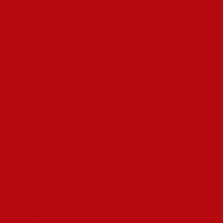
işlemleri, kısa sürede bahis dünyasına dahil olmanıza fırsat
tanıyor. Kullanıcı adınızı belirleyip kişisel bilgilerinizi girdiğinizde,
e-posta veya telefon numarası üzerinden doğrulama yapmanız
istenebiliyor. Ardından, hesabınıza bakiye aktarmaya hazır bir
good geliyorsunuz. Bu süreçte dikkat etmeniz gereken en
önemli husus, doğru bilgileri girmek; çünkü ileride para çekme
ve added bonus talebi gibi işlemler sırasında bilgilerinizin
uyuşması büyük önem taşıyor. Türkiye pazarına uyarlanmış
Mostbet Tr arayüzü ise Türk bahisçilerin siteye daha rahat”
“adapte olmasını sağlıyor. Türkçe dil desteği, TL üzerinden işlem
yapma ve yerel ödeme metotlarıyla kolayca hesap yönetimi
yapmak mümkün.
Mostbet her ne kadar yeni bir kaçak bahis sitesi olsa da
betagt yapısı açısından oldukça sağlam bir web-site olduğu
için giriş adreslerini uzun bir süre değiştirmeyecek gibi
durmaktadır.
Ancak, bu yöntemin kullanılabilirliği ülkeye bağlı olarak