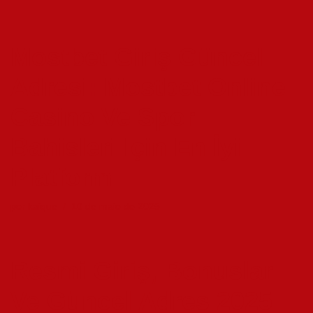
Pular
Mostbet Giriş Güncel
para
o
Adresi: Mostbet Online
conteúdo
Casino Ve Spor
Bahisleri Için En İyi
Platform
por
kaique
10 de maio de 2025
Resmi Giriş, Bonuslar
Ve Güncel Adres 2025