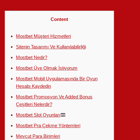
Content
Mostbet Müşteri Hizmetleri
Sitenin Tasarımı Ve Kullanılabilirliği
Mostbet Nedir?
Mostbet Üye Olmak İstiyorum
Mostbet Mobil Uygulamasında Bir Oyun
Hesabı Kaydedin
Mostbet Promosyon Ve Added Bonus
Çeşitleri Nelerdir?
Mostbet Slot Oyunları
Mostbet Pra Çekme Yöntemleri
Mevcut Para Birimleri