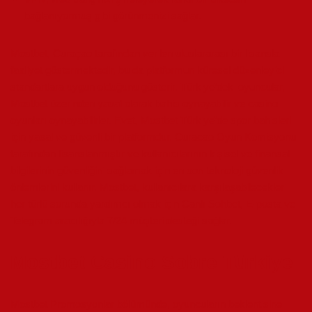
bağlanıyormuş gibi görünmenizi sağlar.
Mostbet, Curaçao tarafından verilen uluslararası bir lisansla
faaliyet göstermektedir, bu da platformun küresel düzenleyici
standartlara uygun olduğunu gösterir. Türkiye’deki oyuncular,
Mostbet üzerinden yasal olarak bahis oynayabilir ve casino
oyunları oynayabilirler. Evet, Mostbet Türkiye’de spor bahisleri
için yasal ve güvenli bir platformdur. Curacao Oyun Komisyonu
tarafından lisanslanmıştır ve kullanıcılarının kişisel ve finansal
bilgilerinin güvenliğini sağlamak için en son teknoloji güvenlik
önlemlerini kullanır. Mostbet, kullanıcılara karşılaşabilecekleri
her türlü sorunda yardımcı olmak için Canlı Sohbet, E-posta ve
Telegram aracılığıyla 7/24 müşteri desteği sağlar.
Mostbet Casino Sobre Türkiye
Mostbet Promosyonlar bölümünde, oyuncuların beklentisine