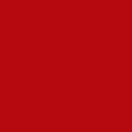
বাজি ধরার সময় টেম্পার নিয়ন্ত্রণ এবং ধৈর্যের
ভূমিকা
বাজি ধরার ক্ষেত্রে ধৈর্য রাখা অত্যন্ত গুরুত্বপূর্ণ। অনেক সময় ভুল সিদ্ধান্তগুলি
তাড়াহুড়ো এবং আবেগপ্রবণ অবস্থায় নেওয়া হয় যা বড় ক্ষতির কারণ হতে পারে। সফল
বাজি ধরার জন্য আপনার অবশ্যই একটি কৌশলগত পরিকল্পনা থাকতে হবে এবং কঠোরভাবে
তা অনুসরণ করতে সক্ষম হতে হবে। টেম্পার নিয়ন্ত্রণ না রাখা মানে বাজির পাশাপাশি
মানসিক শান্তিও হারানো। বাজি ধরার সময় নিজেকে নিয়ন্ত্রণে রাখা ও ধৈর্য ধরে অপেক্ষা
করা খুব বড় সাফল্যের চাবিকাঠি হতে পারে।
সাফল্যের জন্য বাজি ধরার ৫টি প্রাথমিক নিয়ম
পরিকল্পনা করুন:
বাজি ধরার পূর্বে লক্ষ্য নির্ধারণ করুন এবং বাজেট ঠিক করুন।
গবেষণা করুন:
খেলা এবং খেলোয়াড়দের সম্পর্কে তথ্য সংগ্রহ করুন।
মন নিয়ন্ত্রণ:
আবেগ নিয়ন্ত্রণে রেখে শান্তমনা সিদ্ধান্ত নিন।