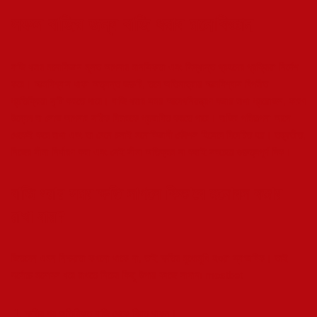
সফল বাজির জন্য বাজি ধরার মনোবিজ্ঞান
বাজি ধরার মনোবিজ্ঞান মূলত আপনার মানসিকতা এবং সিদ্ধান্ত গ্রহণের প্রক্রিয়া নির্দেশ
করে। আত্মবিশ্বাস থাকা অত্যন্ত জরুরি, তবে অতিমাত্রায় আত্মবিশ্বাস বিপরীত
প্রতিক্রিয়া সৃষ্টি করতে পারে। বাজি ধরার সময় আবেগনিয়ন্ত্রণ বজায় রাখা প্রয়োজন, কারণ
উদ্বেগ বা লোভ আপনার সঠিক বিচারকে প্রভাবিত করতে পারে। বাজির পরিকল্পনা আগে
থেকেই করে রাখা এবং তা মেনে চলাই মনোবিজ্ঞানী কৌশল হিসেবে বিবেচিত হয়। তদ্ব্যতীত,
নিজের সীমা নির্ধারণ করা এবং সেই সীমা অতিক্রম না করাই সবচেয়ে গুরুত্বপূর্ণ দিক।
বাজি ধরার সময় ক্ষতি লাগলে কিভাবে মনোবল বজায়
রাখা যায়?
জিতবেন এমন নিশ্চয়তা কখনো থাকে না, তাই ক্ষতির মুখোমুখি হওয়া স্বাভাবিক। তাই
সর্বোচ্চ মনোবল ধরে রাখতে নিচের কিছু উপায় কাজে লাগানঃ
mostbet
ক্ষতির পর অতিরিক্ত বাজি থেকে বিরত থাকুন।