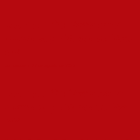
Pular
Mostbet দিয়ে কিভাবে খেলবো:
para
o
সফলতার জন্য বাজি ধরার মনোবিজ্ঞান
conteúdo
শেখা
por
kaique
27 de agosto de 2025
Mostbet দিয়ে কিভাবে খেলবো:
সফলতার জন্য বাজি ধরার মনোবিজ্ঞান
শেখা