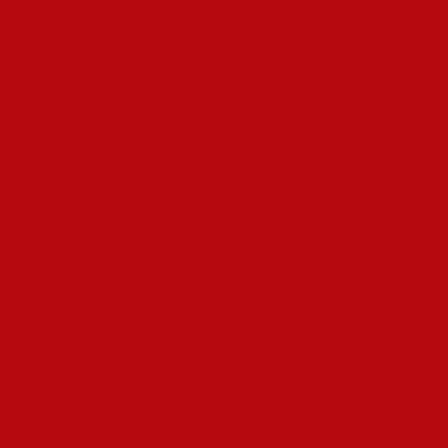
৪. Mostbet-এ বাজি ধরার জন্য কোন ধরণের বাজি
নিরাপদ?
কম ঝুঁকিপূর্ণ বাজির মধ্যে থাকে মানি লাইন, ওভার/আন্ডার এবং হ্যান্ডিক্যাপ বাজি। এসব
বাজি তুলনামূলকভাবে নিরাপদ বলে ধরা হয়।
৫. বাজি ধরার সময় মনোবিজ্ঞান কি কি অন্তর্ভুক্ত?
মনোবিজ্ঞান অন্তর্ভুক্ত থাকে আবেগ নিয়ন্ত্রণ, আত্মবিশ্বাস বজায় রাখা, ধৈর্য ধারণ এবং
সঠিক সিদ্ধান্ত গ্রহণের ক্ষমতা। এসব দক্ষতা সফল বাজির ভিত্তি গড়ে।