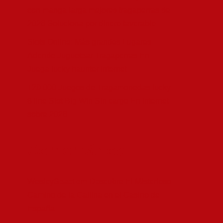
con manga larga mejores tragaperras de
2026 Soluciona por dinero favorable
Slots Online: Más grandes Lugares
Adonde Juguetear Tragaperras En
Juega lucky haunter internet
+20 000 Juegos de Tragamonedas lucky
8 line Slot Big Win Sin cargo En internet
sobre 2026
Comentários
WesleySoact
em
Descubre El Misterioso
Camino de la Gallina en el Casino de
España