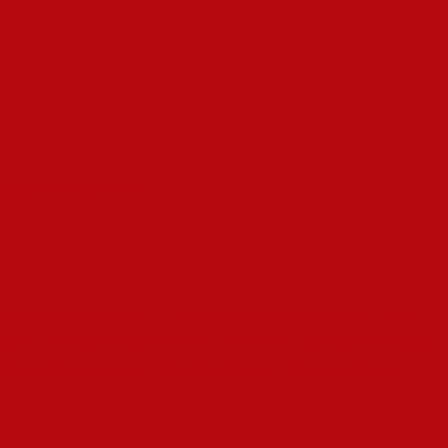
 অভিজ্ঞতা অর্জন করতে পারবেন।
ক প্রক্রিয়া অনুসরণ করেন — যেমন সুরক্ষিত ও শুদ্ধ তথ্য দিয়ে নিবন্ধন, নিরাপদ
পোর্ট নেওয়া এবং ব্যক্তিগত দায়িত্ব পালন করা। এই ধাপগুলো মেনে চললে আপনি শুধুমাত্র
ং অভিজ্ঞতা উপভোগ করতে পারবেন। তাই, শুরু করতে আগে এই বিষয়গুলো ভালো করে বুঝে