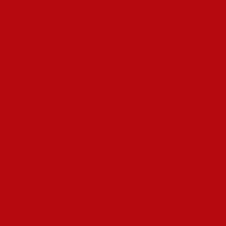
Pular
Mostbet দিয়ে কিভাবে খে
para
o
por
kaique
2 de setembro de 2025
conteúdo
Mostbet দিয়ে কিভাবে খে
অনলাইন বেটিং বা জুয়ায় Mostbet একটি জনপ্রিয় প্ল্যাটফর্ম, যেখ
কিভাবে Mostbet দিয়ে নিরাপদ ও বিশ্বস্ত পরিবেশে খেলবেন? মূলত, ন
নির্বাচন, এবং সাইটের নিয়ম ও শর্তাবলী অনুসরণ গুরুত্বপূর্ণ। এই 
অভিজ্ঞতাকে নিরাপদ ও সন্তোষজনক করে তুলবেন।
১. Mostbet-এ সঠিক এবং নিরাপদভ