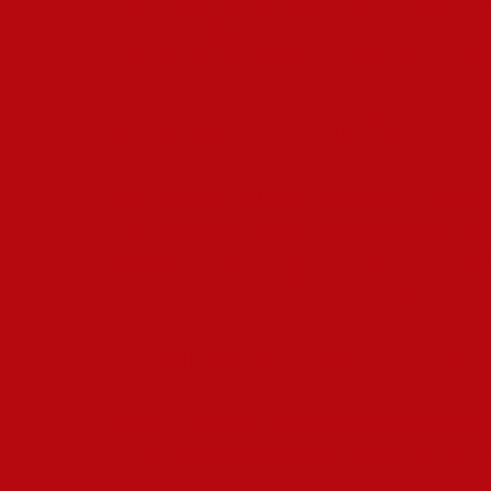
অনুমতি আছে, আর কোন ধরনের আচরণ নিষিদ্ধ। এর মাধ্যমে আপনি কোনও
থেকে বাঁচাবেন। Mostbet আপনার লাভ এবং খেলায় অংশগ্রহণের শর্তা
একটি নিরাপদ পরিপ্রেক্ষিত তৈরি করবেন এবং আর্থিক প্রতারণা বা স্ক্য
৪. গ্রাহক সেবা ও প্রযুক্তিগত সহা
যখনই কোনো সমস্যার সম্মুখীন হবেন, তখন Mostbet-এর গ্রাহক সেবা খু
সাপোর্ট পাওয়া আবশ্যক। Mostbet ২৪/৭ গ্রাহক সেবা দেয় বিভিন্ন 
ব্যবহারকারীদের সমস্যার দ্রুত সমাধান নিশ্চিত করে। আপনি যদি কোনো 
যোগাযোগ করুন। এটি আপনার নিরাপত্তাকে আরো মজবুত করবে এবং ব
৫. নিরাপদ খেলার জন্য ব্যক্তিগত দা
Mostbet-এ নিরাপদ খেলার অপর একটি গুরুত্বপূর্ণ দিক হল ব্যক্তিগত দ
যেন আপনি কখনো অতিরিক্ত ক্ষতি না করেন তা নিশ্চিত করার জন্য নিজেক