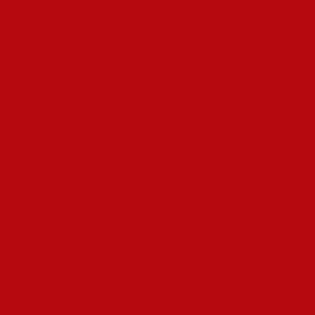
য়াতি করার চেষ্টা অথবা নিরাপত্তা ঝুঁকি সৃষ্টির কারণে। নিয়ম মেনে চলাই সেরা উপায়
সেবা কিভাবে পাবো?
সেবা দেয়। অফিসিয়াল সাইটে প্রবেশ করে দ্রুত সাপোর্ট পেতে পারেন।
ে থেকে খেলা নিশ্চিত করতে পারি?
া নির্ধারণ করলে আপনি সহজেই নিজের বাজেট নিয়ন্ত্রণে রাখতে পারবেন এবং নিরাপদে খেলতে