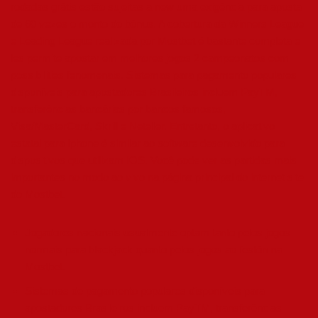
rodadas grátis estão sujeitas a new uma exigência para aposta
de 60 vezes o monto do bônus. A cobertura da Winners League
e Leading League realizada por Mostbet é bastante completa e
les permite apostar em melhores jogos 2 campeonatos com
possibilities fenomenais. Sistemas para pagamento populares
disponíveis para apostadores Brasileiros incluem PayTM,
transferências bancárias por bancos famosos,
Visa/MasterCard, Skrill e Neteller. Entretanto, o aplicativo
estatal para Iphone é similar ao software desenvolvido para
dispositivos que utilizam IOS. Você pode ver as partidas mais
importantes no modo ao vivo na página principal do internet site
do Mostbet.
Jogadores nacionais usualmente optam tanto pelos jogos
normais para blackjack quanto pelos jogos ao festón na
Mostbet.
Sistemas de pagamento populares disponíveis para
apostadores Brasileiros incluem PayTM, transferências