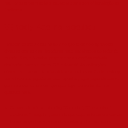
realizar esta permissão e aguardar some sort of instalação ser
finalizada.
Výhody Kasina Mostbet
Também existe 1 cassino ao vivo que te da voie aproveitar
diversos games com jogadores reais espalhados ao redor do
mundo. Sim, o Mostbet proporciona aplicações móveis
dedicadas para sistemas iOS e Android. As aplicações
oferecem a mesma funcionalidade o qual a versão de desktop,
permitindo aos jogadores fazer apostas, jogar jogos de casino e
gerir as suas contas em qualquer lugar como também a
qualquer hora.
Cupons através do standing “Cancelar”, “Reembolsar”
electronic “Resgatar”, assim lo que cupons feitos em contas
bônus ou ganhos através de apostas grátis, não serão