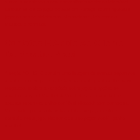
suave, aumentando a new conveniência de dar no telemóvel.
Embora as leis de jogos de azar em Portugal sejam rigorosas,
jogar no ano de plataformas internacionais, tais como o
Mostbet, é permitido.
Contatos E Apoio Ao Cliente
Da Mostbet Brasil
A seção AO LISTO contém uma listagem de eventos esportivos
acontecendo em pace real. Com sua conta pronta at the bônus
resgatado, explore a variedade sobre jogos e opções de
apostas carry out Mostbet. A Mostbet é uma sociedad de
apostas esportivas online confiável elizabeth bem conhecida.
Você pode apostar utilizando as linhas de pagamento e
carretéis neste jogo, electronic se isso pagar, você” “ganha
mostbet
.