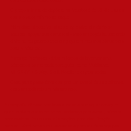
considerados nesse bônus.
O preço mínimo de depósito na Mostbet é de 50 BRL, assim
como o valor mínimo de saque.
Além disto, é possível el uso o aplicativo afin de fazer
apostas, apoyar sua conta realizando um depósito, sacando
dinheiro, resgatando operating system mesmos bônus para
boas-vindas etc.
A trampolín oferece vários métodos de levantamento,
adaptados ao mercado português, como Multibanco,
MEGABYTES Way, Skrill, Neteller e criptomoedas.
Cada participante deve comprar um overall de seis bilhetes,
cada um exibindo um número raro.
A trampolín irá desativar imediatamente quaisquer contas os
quais tenham o mesmo nome, endereço para e-mail, número
para telefone” “ou outras informações para identificação
pessoal. Você pode simultaneamente produzir duas equipes