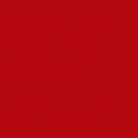
Pular
Mostbet Cz Online
para
o
Casino Oficiální Stránky
conteúdo
Přihlášení A Sázky
Online”
por
kaique
15 de março de 2025
Mostbet Brasil: Site
Oficial, Inscrição,
Bônus 12-15 000r$