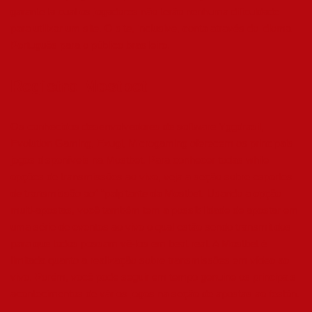
garante la cual os jogadores não terão nenhuma dificuldade
para utilizar um site. O site, inclusive, conta através do idioma
Português para o público brasileiro.
Registro Mostbet
Os conhecidos desenvolvedores de software Yggdrasil,
Evolution Gaming, Ezugi, Microgaming oferecem os principais
jogos disponíveis na Mostbet. Para conhecer todas while
opções de transmissões ao vivo, veja a seção sobre esportes
de transmissão ao” “palpitante da Mostbet. Usando a opção
multi-apostas, você também tem a possibilidade de apostar em
uma série de eventos ao vivo o qual estão sendo transmitidos
para que todos possam vê-los em beat real. A Mostbet é
limitada quanto a realização sobre transmissões em vídeo ao
vivo. Porém, você pode seguir em tempo genuine os principais
acontecimentos de vários jogos na seção de apostas ao festón.