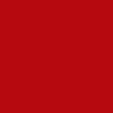
mundo electronic digital dos jogos online. O pôquer ao vivo, um
dos jogos mais buscados nos cassinos online, é uma dasjenige
alternativas de apostas da Mostbet. Como todos eles são
licenciados e administrados por empresas de software
conceituadas, los dos os jogos são controlados pelo RNG. Se
você aprecia uma boa dose de ação at the não quer esperar
pelos resultados do jogo, colocar suas apostas na área de
esportes ao vivo é the melhor opção de todas. Há vários
resultados plausíveis em quais você pode apostar, dependendo
dasjenige particularidades de cada jogo.
Mostbet Para Dispositivos
O Mostbet opera sob uma licença internacional emitida por
Curaçao, garantindo que a organizacion siga os padrões
regulatórios globais. Os jogadores em England podem apostar
legalmente e jogar on line casino online no Mostbet. Este bônus