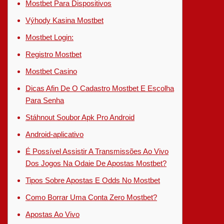
Mostbet Para Dispositivos
Výhody Kasina Mostbet
Mostbet Login:
Registro Mostbet
Mostbet Casino
Dicas Afin De O Cadastro Mostbet E Escolha
Para Senha
Stáhnout Soubor Apk Pro Android
Android-aplicativo
É Possível Assistir A Transmissões Ao Vivo
Dos Jogos Na Odaie De Apostas Mostbet?
Tipos Sobre Apostas E Odds No Mostbet
Como Borrar Uma Conta Zero Mostbet?
Apostas Ao Vivo