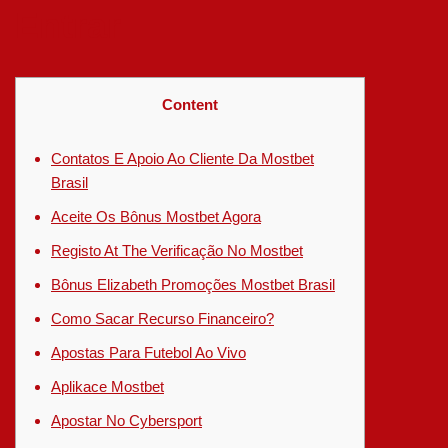
Entrar
Content
Contatos E Apoio Ao Cliente Da Mostbet
Brasil
Aceite Os Bônus Mostbet Agora
Registo At The Verificação No Mostbet
Bônus Elizabeth Promoções Mostbet Brasil
Como Sacar Recurso Financeiro?
Apostas Para Futebol Ao Vivo
Aplikace Mostbet
Apostar No Cybersport