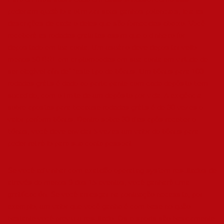
poderiam ajudá-lo a otimizar seus ganhos potenciais, leia as
descrições de cada o deles que são fornecidas abaixo. Você
receberá as rodadas gratuitas assim que o dinheiro for
depositado em tua conta. Um usuário deve depositar vello
menos 50 BRL em criptomoedas em sua conta em virtude de
ser elegível afin de” “este tipo de bônus. Um bônus para 100
rodadas grátis é dado ao participante com cada depósito bem-
sucedido, com o limite de um depósito por vida. A exigência
sobre apostas para because rodadas grátis é de 30 vezes o
valor perform bônus. Dentro sobre 30 dias após receber o
bônus, você deve envidar 5 vezes um valor do bônus para
poder retirá-lo para sua conta pessoal.
Se você adivinhar com exatidão operating system resultados de
através do menos 9 dos 15 eventos, você ganhará uma
gratificación. Se você arriesgar na pontuação necessita, por
exemplo, um valor que você ganha é com base no quão
bastante você previu u resultado. Os e-sports são basicamente