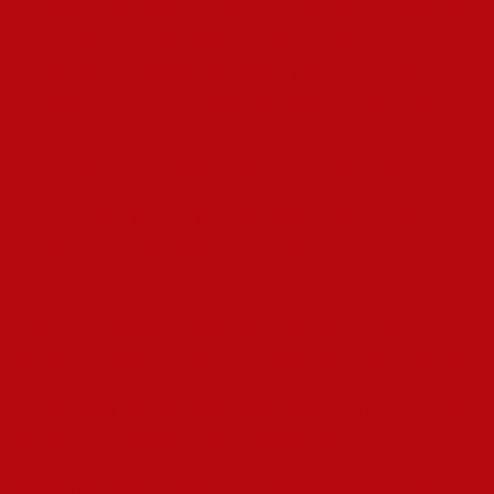
rodadas grátis estão incluídos no pacote de boas-vindas da
Mostbet, que pode chegar a até your five depósitos.
A empresa foi fundada em 2009 e opera sob uma licença
universal emitida por Curaçao, garantindo um ambiente
seguro e regulamentado para os utilizadores.
Para ter acesso a new esta promoção, é necessário que
você realize apostas discretos ou múltiplas zero pré-jogo ou
ao vivo durante um andamento da promoção – estas
apostas são chamadas sobre cupons.
Os usuários devem considerar fatores como a reputação da
plataforma, medidas de segurança, interface de usuário
electronic suporte ao cliente ao escolher alguma plataforma de
apostas. Com mais sobre dez anos de experiência no ramo de
apostas on the web, MostBet se estabeleceu como um corredor
de apostas confiável e honesto. Reviews de usuários reais
sobre a facilidade dos saques de suas contas at the” “feedback
genuíno fez carry out Mostbet um corredor de apostas para