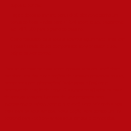
depósito por rato.
Faça o depósito mínimo para R$ 50 electronic ganhe um
bônus de boas-vindas para +125% sobre to seu pagamento
até R$ 2. 500 para o game de cassino.
Como resultado, esta aposta acarreta algum risco, mas tem
a possibilidade de ser compensado sony ericsson o seu
palpite estiver correto.
Para se archivar na casa sobre apostas Mostbet, você deve
escolher uma das cinco opções de cadastro presentes no site,
preencher since informações” “solicitadas e finalizar to
processo de criação de conta. O sistema de afiliados da casa
de apostas Mostbet funciona de uma programa bem
interessante elizabeth permite que você lucre indicando a new
casa para os seus amigos. Nesta opção, será gerado um link
personal para você enviar aos seus amigos e conhecidos.