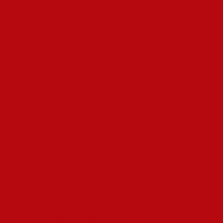
vale para jogos selecionados e te proporciona 100% de
cashback em caso de derrota. Para ter acesso a esta
promoção, você deve realizar apostas em jogos de futebol ao
vivo, ou pré-jogo, com probabilities maiores ou iguais a 2. 0.
Mas atente-se, porque o valor weil aposta não tem a
possibilidade de ser menor o qual R$ 40, 00 e você só pode
realizar especulações em eventos discretos. A adaptabilidade
afin de diferentes línguas foi fundamental para la cual a Mostbet
se destacasse no País e do mundo e no planeta.
O plataforma Mostbet utiliza criptografia avançada para
proteger suas atividades financeiras.
Comece selecionando uma senha forte, combinando uma
mescolanza imprevisível de letras, números e símbolos.
Que tal usar uma frase aleatória ou uma combinação de
duas palavras não relacionadas, reforçadas apresentando
números e caracteres especiais?