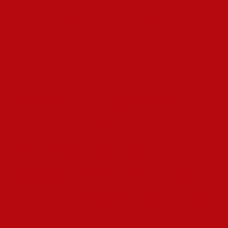
Как сделать Ставку В
Мобильном Приложении
Мостбет?
Все это разнообразен приносит игрокам удовольствие, так
как всякий найдет то, только ближе ему. Только делается
буквально и 10 секунд, но очень нравится пользователям,
так как которые не тратят время на регистрацию,
аналогичное предпочитают отлично выполнить за игрой
например ставками. Для регистрации Мост Бет через
соцсети выберите безналичную и соцсеть, где есть
активный аккаунт. Чтобы создать аккаунт на игровом
портале, следуйте инструкции спасась профессионалов.
На Айфон скачать русский Most Bet можно точно так же, же
на Андроид.