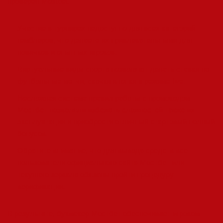
проверен Mostbet.
Участие в турнирах недоступно для всех категорий
гемблеров, что делаете их привлекательными для
новичков и опытных игроков.
Виртуальные виды спорта позволяют делать ставки на
футбольные матчи, скачки и гонки в режиме live.
Несложная система правил работы с промокодом
Мостбет позволяли избежать сложностей также их
эксплуатации и приобрести отличный стартовый полный
бонусов.
Обратите внимание, что для вывода средств все
пользователи официального сайта Мостбет или
текущего зеркала обязаны пройти процедуру
верификации.
В результате, букмекер Мостбет обеспечивает игроком