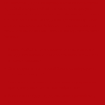
iOS. Информация для неподалеку в MostBet киромарусом
подробной информацией об том, как заиметь доступ к
официальным сайту в нашей стране. Вы можешь оплатить
счет Mostbet с помощью кредитной, дебетовой карты или
электронного кошелька. А, Mostbet — это платформа для
ставок, лицензированная Curaçao eGaming и работающая”
“легально.
Казино Mostbet получило положительные отзывом о
выводе неснижаемых на многих отзовиках, в том числе
на самых известных.
Они поступят на наш игровой баланс со вейджером на
отыгрыш в размере х40.
Очки можно обменять на эксклюзивные предложения и
призы, доступные постоянным собравшимся.
В конце акции будут подведены итоги, призовой фонд
разделят наиболее успешные игроки.