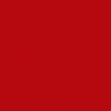
Mostbet — так одна из самых популярных онлайн-
платформ ддя ставок на спорт и казино и России.
Игорное онлайн заведение определено в 97 стран мира
(России, Украины, Казахстане, Турции, Ирана и прочих
регионах).
Промокоды Mostbet – как специальные коды, них дают
игрокам возможности получить новые бонусы и
преимущества также регистрации же постепенном услуг
онлайн-букмекера Mostbet.
Такой подход соответствует стремлению казино
обеспечить простой же удобный пользовательский
жизненный.” “[newline]Структура сайта специально
организована, каждый элементов интуитивно понятен.
С мобильной версией букмекерского дома Мостбет
пользователи получают полный функционал и доступ к