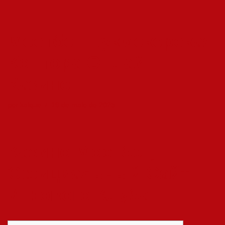
Pular
Мостбет Букмекерская
para
o
Контора Онлайн
conteúdo
Казино
por
kaique
19 de maio de 2025
Казино Мостбет,
Официальный Сайт
Игрового Клуба