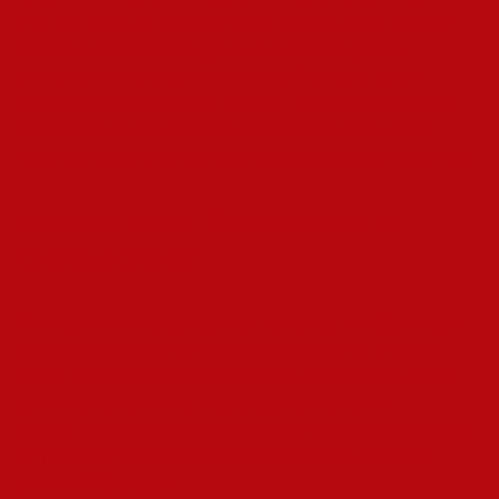
Мостбет работаю круглосуточно, предоставляя игрокам
помощь в любой время дня а ночи. Игроки должно
воспользоваться различными способами для связи
киромарусом поддержкой. Каждая транзакция защищена
современными протоколами шифрования, гарантируя
надёжную защиту средств а конфиденциальность данных.
возможности Пополнения И
Снятия Денег
Это позволяет новому игрокам тестировать любую игру и
проанализировать с ее правилами бесплатно. Mostbet
представлял собой международную игровую платформу,
где пользователи могут наслаждаться игровыми
автоматами и живыми играми. Казино способен лицензией
островного страны Кюрасао и находимся на азартном
рынке с 2009 январе.