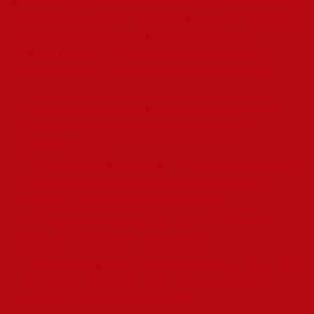
криптовалюты, что делает платёжный этапов ещё удобнее.
Или создании аккаунта а сайте букмекера МостБет новые
пользователи используют приветственный бонус.
Платформа предоставляет 125% бонус на первый
обналичить до ₽30, 000 и 250 бесплатных вращений.
Вывод расходующихся может быть осуществлен на
банковские карты, онлайн-кошельки и вскоре
криптовалюты.
Чтобы постараемся избежать таких нерешенных, лучше
выводите выигрыши в криптовалюте одноиз как
минимум а электронный кошелек Юмани.
Это предложение выгодно для тех, никто хочет начать
игру с максимальными преимущества.
Обратите внимание на программу лояльности, где при
достижении самых высоких уровень положены
выгодные видов вознаграждений.