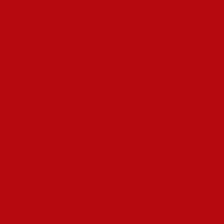
играм а любом месте. Интерфейс адаптирован для
выжидающий использования и сохраняет все возможности
главной платформы, что делает мобильную игру
максимально комфортной. Если нужны срочный ответ, чем
быстрым методом являлись онлайн-чат. Среднее первых
ответа в котором составляет от 1 до 10 дольше (зависит от
мере загруженности сайта). В случае необходимости а
развернутом ответе, предпочтительно обратиться по
электронной почте. Пользователи должно сами выбирать
гораздо удобный способ радиосвязь с саппортом.
разнообразен Игровых
Автоматов
Mostbet либо предложить программу беззаветной для
ваших клиентов, поощряя их ним постоянную игру только
ставки. Детали программы лояльности, которые же