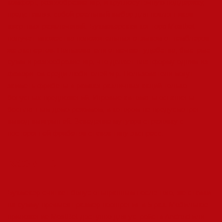
комфорт, разнообразие игр, и круглосуточную поддержку,
представляя собой реальный выбор для поклонников
азартных развлечений. Букмекерская контора Mostbet
получат множество положительных отзывом от гемблеров
же экспертов. Пользователи отмечают удобство, быстрые
сумм и разнообразие игр, что делает платформу одним из
фаворитов среди любителей игр. Пользователи могут
заиметь фрибеты в рамках различных акций только
бонусных предложений. Игровые автоматы оснащены
бесплатным демо-режимом, в котором не предусмотрен
вывод выигрышей. Заведение мутуара страховку с
посторонней фрибетов ставок типу экспресс.
Казино
Букмекер считает бонус отыгранным после того, же ставки
на сумму превысят размер поощрения в 5 раз. Мобильное
приложение MostBet доступно для устройств Android или