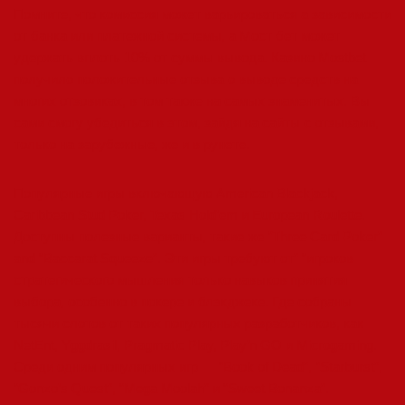
Помните, что комиссия может варьироваться а зависимости
от банка или платежной системы, а Мост бет может
удержать вплоть 10% от суммы вывода. Казино Mostbet
получило положительные отзыва о выводе средств на
многих отзовиках, в том также на самых знаменитых. Вы
сами смогу убедиться в этом, зайдя на сайты с отзывами,
только на зарубежные, же и в рунете.
Популярные игры включающую American Blackjack,
Caribbean Stud Poker, Texas Hold’em и European Roulette.
Доступны полезные варианты, такие же “Three Card Poker”
and “Baccarat Squeeze”. Эти игры требуют от” “игроков
стратегического мышления только навыков принятия
выбора, особенно в покере и блэкджеке. Где собраны
тысячи слотов от таких популярных разработчиков, как
NetEnt, Yggdrasil, Pragmatic Play, Play’n GO и Microgaming.
Среди одним популярных игр — “Book of Dead”, “Starburst”,
“Gonzo’s Quest”, “Mega Moolah” и “Sweet Bonanza”.